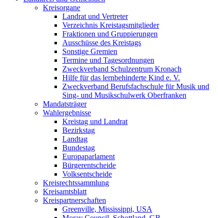
Kreisorgane
Landrat und Vertreter
Verzeichnis Kreistagsmitglieder
Fraktionen und Gruppierungen
Ausschüsse des Kreistags
Sonstige Gremien
Termine und Tagesordnungen
Zweckverband Schulzentrum Kronach
Hilfe für das lernbehinderte Kind e. V.
Zweckverband Berufsfachschule für Musik und
Sing- und Musikschulwerk Oberfranken
Mandatsträger
Wahlergebnisse
Kreistag und Landrat
Bezirkstag
Landtag
Bundestag
Europaparlament
Bürgerentscheide
Volksentscheide
Kreisrechtssammlung
Kreisamtsblatt
Kreispartnerschaften
Greenville, Mississippi, USA
Moray Council, Schottland, GB