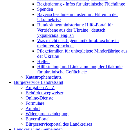
Registrierung - Infos für ukrainische Flüchtlinge
Spenden
Bayerisches Innenministerium: Hilfen in der
Ukrainekrise
Bundesinnenministerium: Hilfe-Portal für
Vertriebene aus der Ukraine | deutsch,
українська, english
Was macht das Jugendamt? Infobroschüre in
mehreren Sprachen.
Pflegefamilien für unbegleitete Minderjährige aus
der Ukraine
Helfen
Hilfestellung und Linksammlung der Diakonie
für ukrainische Geflüchtete
Katastrophenschutz
Bürgerservice Landratsamt
Aufgaben A - Z
Behördenwegweiser
Online-Dienste
Formulare
Anfahrt
Widerspruchseinlegung
BayernPortal
Bürgerserviceportal des Landkreises
Landkreis und Gemeinden