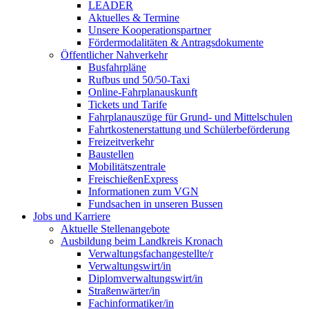
LEADER
Aktuelles & Termine
Unsere Kooperationspartner
Fördermodalitäten & Antragsdokumente
Öffentlicher Nahverkehr
Busfahrpläne
Rufbus und 50/50-Taxi
Online-Fahrplanauskunft
Tickets und Tarife
Fahrplanauszüge für Grund- und Mittelschulen
Fahrtkostenerstattung und Schülerbeförderung
Freizeitverkehr
Baustellen
Mobilitätszentrale
FreischießenExpress
Informationen zum VGN
Fundsachen in unseren Bussen
Jobs und Karriere
Aktuelle Stellenangebote
Ausbildung beim Landkreis Kronach
Verwaltungsfachangestellte/r
Verwaltungswirt/in
Diplomverwaltungswirt/in
Straßenwärter/in
Fachinformatiker/in