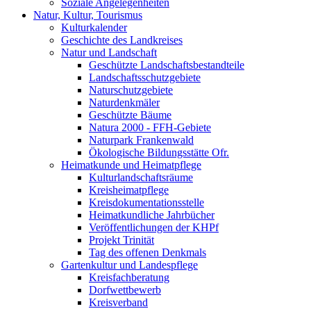
Soziale Angelegenheiten
Natur, Kultur, Tourismus
Kulturkalender
Geschichte des Landkreises
Natur und Landschaft
Geschützte Landschaftsbestandteile
Landschaftsschutzgebiete
Naturschutzgebiete
Naturdenkmäler
Geschützte Bäume
Natura 2000 - FFH-Gebiete
Naturpark Frankenwald
Ökologische Bildungsstätte Ofr.
Heimatkunde und Heimatpflege
Kulturlandschaftsräume
Kreisheimatpflege
Kreisdokumentationsstelle
Heimatkundliche Jahrbücher
Veröffentlichungen der KHPf
Projekt Trinität
Tag des offenen Denkmals
Gartenkultur und Landespflege
Kreisfachberatung
Dorfwettbewerb
Kreisverband