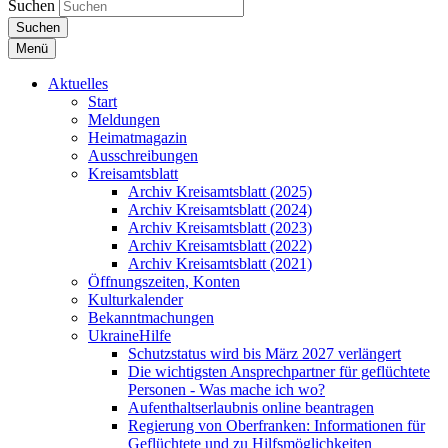
Suchen
Suchen
Menü
Aktuelles
Start
Meldungen
Heimatmagazin
Ausschreibungen
Kreisamtsblatt
Archiv Kreisamtsblatt (2025)
Archiv Kreisamtsblatt (2024)
Archiv Kreisamtsblatt (2023)
Archiv Kreisamtsblatt (2022)
Archiv Kreisamtsblatt (2021)
Öffnungszeiten, Konten
Kulturkalender
Bekanntmachungen
UkraineHilfe
Schutzstatus wird bis März 2027 verlängert
Die wichtigsten Ansprechpartner für geflüchtete
Personen - Was mache ich wo?
Aufenthaltserlaubnis online beantragen
Regierung von Oberfranken: Informationen für
Geflüchtete und zu Hilfsmöglichkeiten