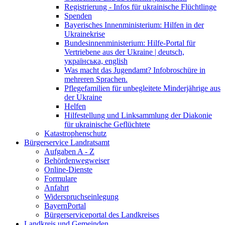
Registrierung - Infos für ukrainische Flüchtlinge
Spenden
Bayerisches Innenministerium: Hilfen in der
Ukrainekrise
Bundesinnenministerium: Hilfe-Portal für
Vertriebene aus der Ukraine | deutsch,
українська, english
Was macht das Jugendamt? Infobroschüre in
mehreren Sprachen.
Pflegefamilien für unbegleitete Minderjährige aus
der Ukraine
Helfen
Hilfestellung und Linksammlung der Diakonie
für ukrainische Geflüchtete
Katastrophenschutz
Bürgerservice Landratsamt
Aufgaben A - Z
Behördenwegweiser
Online-Dienste
Formulare
Anfahrt
Widerspruchseinlegung
BayernPortal
Bürgerserviceportal des Landkreises
Landkreis und Gemeinden