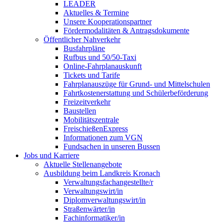
LEADER
Aktuelles & Termine
Unsere Kooperationspartner
Fördermodalitäten & Antragsdokumente
Öffentlicher Nahverkehr
Busfahrpläne
Rufbus und 50/50-Taxi
Online-Fahrplanauskunft
Tickets und Tarife
Fahrplanauszüge für Grund- und Mittelschulen
Fahrtkostenerstattung und Schülerbeförderung
Freizeitverkehr
Baustellen
Mobilitätszentrale
FreischießenExpress
Informationen zum VGN
Fundsachen in unseren Bussen
Jobs und Karriere
Aktuelle Stellenangebote
Ausbildung beim Landkreis Kronach
Verwaltungsfachangestellte/r
Verwaltungswirt/in
Diplomverwaltungswirt/in
Straßenwärter/in
Fachinformatiker/in