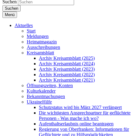
Suchen
Suchen
Menü
Aktuelles
Start
Meldungen
Heimatmagazin
Ausschreibungen
Kreisamtsblatt
Archiv Kreisamtsblatt (2025)
Archiv Kreisamtsblatt (2024)
Archiv Kreisamtsblatt (2023)
Archiv Kreisamtsblatt (2022)
Archiv Kreisamtsblatt (2021)
Öffnungszeiten, Konten
Kulturkalender
Bekanntmachungen
UkraineHilfe
Schutzstatus wird bis März 2027 verlängert
Die wichtigsten Ansprechpartner für geflüchtete
Personen - Was mache ich wo?
Aufenthaltserlaubnis online beantragen
Regierung von Oberfranken: Informationen für
Geflüchtete und zu Hilfsmöglichkeiten