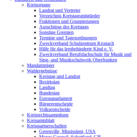
Kreisorgane
Landrat und Vertreter
Verzeichnis Kreistagsmitglieder
Fraktionen und Gruppierungen
Ausschüsse des Kreistags
Sonstige Gremien
Termine und Tagesordnungen
Zweckverband Schulzentrum Kronach
Hilfe für das lernbehinderte Kind e. V.
Zweckverband Berufsfachschule für Musik und
Sing- und Musikschulwerk Oberfranken
Mandatsträger
Wahlergebnisse
Kreistag und Landrat
Bezirkstag
Landtag
Bundestag
Europaparlament
Bürgerentscheide
Volksentscheide
Kreisrechtssammlung
Kreisamtsblatt
Kreispartnerschaften
Greenville, Mississippi, USA
Moray Council, Schottland, GB