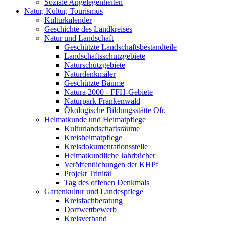
Soziale Angelegenheiten
Natur, Kultur, Tourismus
Kulturkalender
Geschichte des Landkreises
Natur und Landschaft
Geschützte Landschaftsbestandteile
Landschaftsschutzgebiete
Naturschutzgebiete
Naturdenkmäler
Geschützte Bäume
Natura 2000 - FFH-Gebiete
Naturpark Frankenwald
Ökologische Bildungsstätte Ofr.
Heimatkunde und Heimatpflege
Kulturlandschaftsräume
Kreisheimatpflege
Kreisdokumentationsstelle
Heimatkundliche Jahrbücher
Veröffentlichungen der KHPf
Projekt Trinität
Tag des offenen Denkmals
Gartenkultur und Landespflege
Kreisfachberatung
Dorfwettbewerb
Kreisverband