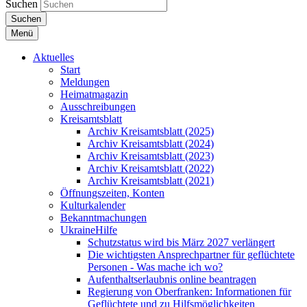
Suchen
Suchen
Menü
Aktuelles
Start
Meldungen
Heimatmagazin
Ausschreibungen
Kreisamtsblatt
Archiv Kreisamtsblatt (2025)
Archiv Kreisamtsblatt (2024)
Archiv Kreisamtsblatt (2023)
Archiv Kreisamtsblatt (2022)
Archiv Kreisamtsblatt (2021)
Öffnungszeiten, Konten
Kulturkalender
Bekanntmachungen
UkraineHilfe
Schutzstatus wird bis März 2027 verlängert
Die wichtigsten Ansprechpartner für geflüchtete
Personen - Was mache ich wo?
Aufenthaltserlaubnis online beantragen
Regierung von Oberfranken: Informationen für
Geflüchtete und zu Hilfsmöglichkeiten