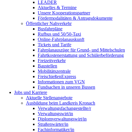
LEADER
Aktuelles & Termine
Unsere Kooperationspartner
Fördermodalitäten & Antragsdokumente
Öffentlicher Nahverkehr
Busfahrpläne
Rufbus und 50/50-Taxi
Online-Fahrplanauskunft
Tickets und Tarife
Fahrplanauszüge für Grund- und Mittelschulen
Fahrtkostenerstattung und Schülerbeförderung
Freizeitverkehr
Baustellen
Mobilitätszentrale
FreischießenExpress
Informationen zum VGN
Fundsachen in unseren Bussen
Jobs und Karriere
Aktuelle Stellenangebote
Ausbildung beim Landkreis Kronach
Verwaltungsfachangestellte/r
Verwaltungswirt/in
Diplomverwaltungswirt/in
Straßenwärter/in
Fachinformatiker/in