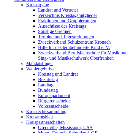
Kreisorgane
Landrat und Vertreter
Verzeichnis Kreistagsmitglieder
Fraktionen und Gruppierungen
Ausschüsse des Kreistags
Sonstige Gremien
Termine und Tagesordnungen
Zweckverband Schulzentrum Kronach
Hilfe für das lernbehinderte Kind e. V.
Zweckverband Berufsfachschule für Musik und
Sing- und Musikschulwerk Oberfranken
Mandatsträger
Wahlergebnisse
Kreistag und Landrat
Bezirkstag
Landtag
Bundestag
Europaparlament
Bürgerentscheide
Volksentscheide
Kreisrechtssammlung
Kreisamtsblatt
Kreispartnerschaften
Greenville, Mississippi, USA
Moray Council, Schottland, GB