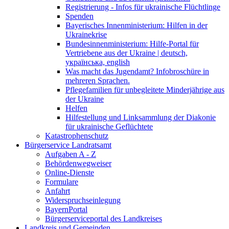
Registrierung - Infos für ukrainische Flüchtlinge
Spenden
Bayerisches Innenministerium: Hilfen in der
Ukrainekrise
Bundesinnenministerium: Hilfe-Portal für
Vertriebene aus der Ukraine | deutsch,
українська, english
Was macht das Jugendamt? Infobroschüre in
mehreren Sprachen.
Pflegefamilien für unbegleitete Minderjährige aus
der Ukraine
Helfen
Hilfestellung und Linksammlung der Diakonie
für ukrainische Geflüchtete
Katastrophenschutz
Bürgerservice Landratsamt
Aufgaben A - Z
Behördenwegweiser
Online-Dienste
Formulare
Anfahrt
Widerspruchseinlegung
BayernPortal
Bürgerserviceportal des Landkreises
Landkreis und Gemeinden