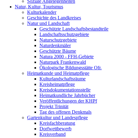
Soziale Angelegenheiten
Natur, Kultur, Tourismus
Kulturkalender
Geschichte des Landkreises
Natur und Landschaft
Geschützte Landschaftsbestandteile
Landschaftsschutzgebiete
Naturschutzgebiete
Naturdenkmäler
Geschützte Bäume
Natura 2000 - FFH-Gebiete
Naturpark Frankenwald
Ökologische Bildungsstätte Ofr.
Heimatkunde und Heimatpflege
Kulturlandschaftsräume
Kreisheimatpflege
Kreisdokumentationsstelle
Heimatkundliche Jahrbücher
Veröffentlichungen der KHPf
Projekt Trinität
Tag des offenen Denkmals
Gartenkultur und Landespflege
Kreisfachberatung
Dorfwettbewerb
Kreisverband