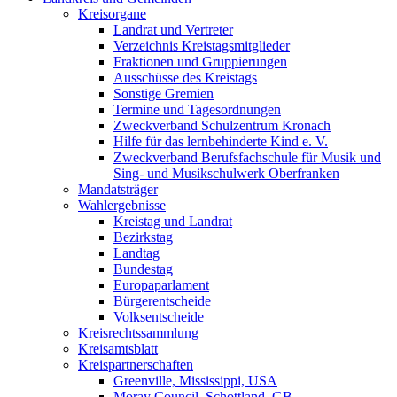
Kreisorgane
Landrat und Vertreter
Verzeichnis Kreistagsmitglieder
Fraktionen und Gruppierungen
Ausschüsse des Kreistags
Sonstige Gremien
Termine und Tagesordnungen
Zweckverband Schulzentrum Kronach
Hilfe für das lernbehinderte Kind e. V.
Zweckverband Berufsfachschule für Musik und
Sing- und Musikschulwerk Oberfranken
Mandatsträger
Wahlergebnisse
Kreistag und Landrat
Bezirkstag
Landtag
Bundestag
Europaparlament
Bürgerentscheide
Volksentscheide
Kreisrechtssammlung
Kreisamtsblatt
Kreispartnerschaften
Greenville, Mississippi, USA
Moray Council, Schottland, GB