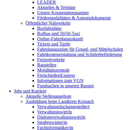
LEADER
Aktuelles & Termine
Unsere Kooperationspartner
Fördermodalitäten & Antragsdokumente
Öffentlicher Nahverkehr
Busfahrpläne
Rufbus und 50/50-Taxi
Online-Fahrplanauskunft
Tickets und Tarife
Fahrplanauszüge für Grund- und Mittelschulen
Fahrtkostenerstattung und Schülerbeförderung
Freizeitverkehr
Baustellen
Mobilitätszentrale
FreischießenExpress
Informationen zum VGN
Fundsachen in unseren Bussen
Jobs und Karriere
Aktuelle Stellenangebote
Ausbildung beim Landkreis Kronach
Verwaltungsfachangestellte/r
Verwaltungswirt/in
Diplomverwaltungswirt/in
Straßenwärter/in
Fachinformatiker/in