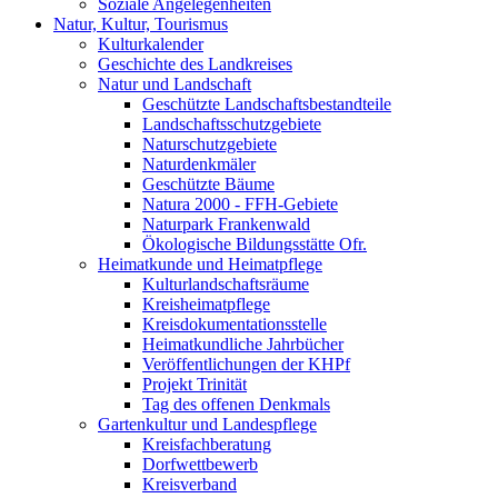
Soziale Angelegenheiten
Natur, Kultur, Tourismus
Kulturkalender
Geschichte des Landkreises
Natur und Landschaft
Geschützte Landschaftsbestandteile
Landschaftsschutzgebiete
Naturschutzgebiete
Naturdenkmäler
Geschützte Bäume
Natura 2000 - FFH-Gebiete
Naturpark Frankenwald
Ökologische Bildungsstätte Ofr.
Heimatkunde und Heimatpflege
Kulturlandschaftsräume
Kreisheimatpflege
Kreisdokumentationsstelle
Heimatkundliche Jahrbücher
Veröffentlichungen der KHPf
Projekt Trinität
Tag des offenen Denkmals
Gartenkultur und Landespflege
Kreisfachberatung
Dorfwettbewerb
Kreisverband