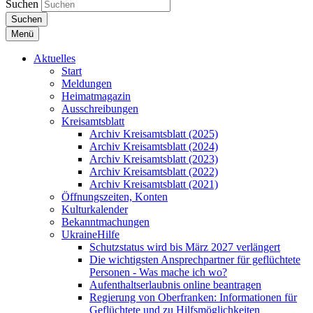
Suchen
Suchen
Menü
Aktuelles
Start
Meldungen
Heimatmagazin
Ausschreibungen
Kreisamtsblatt
Archiv Kreisamtsblatt (2025)
Archiv Kreisamtsblatt (2024)
Archiv Kreisamtsblatt (2023)
Archiv Kreisamtsblatt (2022)
Archiv Kreisamtsblatt (2021)
Öffnungszeiten, Konten
Kulturkalender
Bekanntmachungen
UkraineHilfe
Schutzstatus wird bis März 2027 verlängert
Die wichtigsten Ansprechpartner für geflüchtete
Personen - Was mache ich wo?
Aufenthaltserlaubnis online beantragen
Regierung von Oberfranken: Informationen für
Geflüchtete und zu Hilfsmöglichkeiten