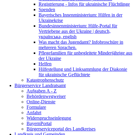
Registrierung - Infos für ukrainische Flüchtlinge
Spenden
Bayerisches Innenministerium: Hilfen in der
Ukrainekrise
Bundesinnenministerium: Hilfe-Portal für
Vertriebene aus der Ukraine | deutsch,
українська, english
Was macht das Jugendamt? Infobroschüre in
mehreren Sprachen.
Pflegefamilien für unbegleitete Minderjährige aus
der Ukraine
Helfen
Hilfestellung und Linksammlung der Diakonie
für ukrainische Geflüchtete
Katastrophenschutz
Bürgerservice Landratsamt
Aufgaben A - Z
Behördenwegweiser
Online-Dienste
Formulare
Anfahrt
Widerspruchseinlegung
BayernPortal
Bürgerserviceportal des Landkreises
Landkreis und Gemeinden