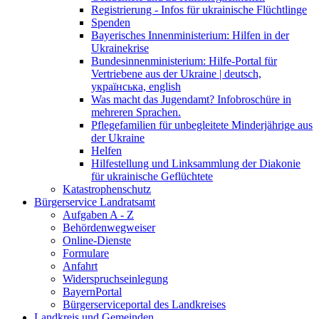
Registrierung - Infos für ukrainische Flüchtlinge
Spenden
Bayerisches Innenministerium: Hilfen in der
Ukrainekrise
Bundesinnenministerium: Hilfe-Portal für
Vertriebene aus der Ukraine | deutsch,
українська, english
Was macht das Jugendamt? Infobroschüre in
mehreren Sprachen.
Pflegefamilien für unbegleitete Minderjährige aus
der Ukraine
Helfen
Hilfestellung und Linksammlung der Diakonie
für ukrainische Geflüchtete
Katastrophenschutz
Bürgerservice Landratsamt
Aufgaben A - Z
Behördenwegweiser
Online-Dienste
Formulare
Anfahrt
Widerspruchseinlegung
BayernPortal
Bürgerserviceportal des Landkreises
Landkreis und Gemeinden