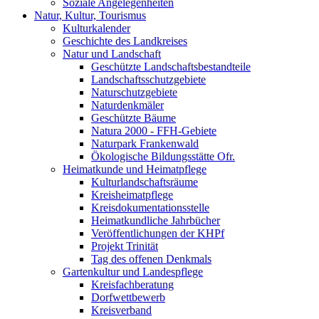
Soziale Angelegenheiten
Natur, Kultur, Tourismus
Kulturkalender
Geschichte des Landkreises
Natur und Landschaft
Geschützte Landschaftsbestandteile
Landschaftsschutzgebiete
Naturschutzgebiete
Naturdenkmäler
Geschützte Bäume
Natura 2000 - FFH-Gebiete
Naturpark Frankenwald
Ökologische Bildungsstätte Ofr.
Heimatkunde und Heimatpflege
Kulturlandschaftsräume
Kreisheimatpflege
Kreisdokumentationsstelle
Heimatkundliche Jahrbücher
Veröffentlichungen der KHPf
Projekt Trinität
Tag des offenen Denkmals
Gartenkultur und Landespflege
Kreisfachberatung
Dorfwettbewerb
Kreisverband