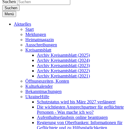
Suchen
Suchen
Menü
Aktuelles
Start
Meldungen
Heimatmagazin
Ausschreibungen
Kreisamtsblatt
Archiv Kreisamtsblatt (2025)
Archiv Kreisamtsblatt (2024)
Archiv Kreisamtsblatt (2023)
Archiv Kreisamtsblatt (2022)
Archiv Kreisamtsblatt (2021)
Öffnungszeiten, Konten
Kulturkalender
Bekanntmachungen
UkraineHilfe
Schutzstatus wird bis März 2027 verlängert
Die wichtigsten Ansprechpartner für geflüchtete
Personen - Was mache ich wo?
Aufenthaltserlaubnis online beantragen
Regierung von Oberfranken: Informationen für
Geflüchtete und zu Hilfsmöglichkeiten