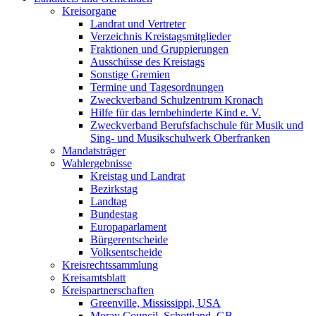
Kreisorgane
Landrat und Vertreter
Verzeichnis Kreistagsmitglieder
Fraktionen und Gruppierungen
Ausschüsse des Kreistags
Sonstige Gremien
Termine und Tagesordnungen
Zweckverband Schulzentrum Kronach
Hilfe für das lernbehinderte Kind e. V.
Zweckverband Berufsfachschule für Musik und
Sing- und Musikschulwerk Oberfranken
Mandatsträger
Wahlergebnisse
Kreistag und Landrat
Bezirkstag
Landtag
Bundestag
Europaparlament
Bürgerentscheide
Volksentscheide
Kreisrechtssammlung
Kreisamtsblatt
Kreispartnerschaften
Greenville, Mississippi, USA
Moray Council, Schottland, GB