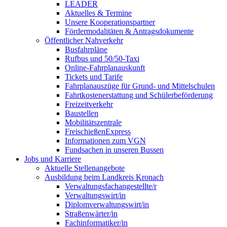
LEADER
Aktuelles & Termine
Unsere Kooperationspartner
Fördermodalitäten & Antragsdokumente
Öffentlicher Nahverkehr
Busfahrpläne
Rufbus und 50/50-Taxi
Online-Fahrplanauskunft
Tickets und Tarife
Fahrplanauszüge für Grund- und Mittelschulen
Fahrtkostenerstattung und Schülerbeförderung
Freizeitverkehr
Baustellen
Mobilitätszentrale
FreischießenExpress
Informationen zum VGN
Fundsachen in unseren Bussen
Jobs und Karriere
Aktuelle Stellenangebote
Ausbildung beim Landkreis Kronach
Verwaltungsfachangestellte/r
Verwaltungswirt/in
Diplomverwaltungswirt/in
Straßenwärter/in
Fachinformatiker/in