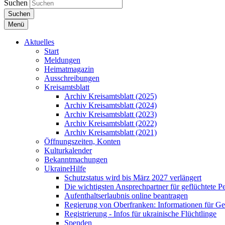
Suchen
Suchen
Menü
Aktuelles
Start
Meldungen
Heimatmagazin
Ausschreibungen
Kreisamtsblatt
Archiv Kreisamtsblatt (2025)
Archiv Kreisamtsblatt (2024)
Archiv Kreisamtsblatt (2023)
Archiv Kreisamtsblatt (2022)
Archiv Kreisamtsblatt (2021)
Öffnungszeiten, Konten
Kulturkalender
Bekanntmachungen
UkraineHilfe
Schutzstatus wird bis März 2027 verlängert
Die wichtigsten Ansprechpartner für geflüchtete 
Aufenthaltserlaubnis online beantragen
Regierung von Oberfranken: Informationen für Gef
Registrierung - Infos für ukrainische Flüchtlinge
Spenden