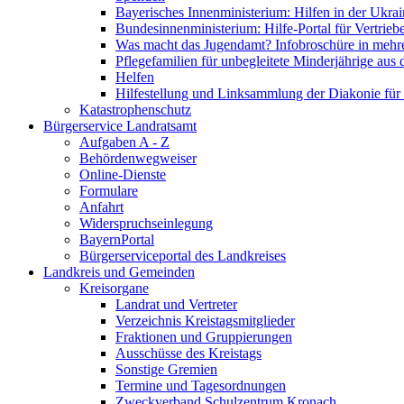
Bayerisches Innenministerium: Hilfen in der Ukrai
Bundesinnenministerium: Hilfe-Portal für Vertrieb
Was macht das Jugendamt? Infobroschüre in mehr
Pflegefamilien für unbegleitete Minderjährige aus 
Helfen
Hilfestellung und Linksammlung der Diakonie für 
Katastrophenschutz
Bürgerservice Landratsamt
Aufgaben A - Z
Behördenwegweiser
Online-Dienste
Formulare
Anfahrt
Widerspruchseinlegung
BayernPortal
Bürgerserviceportal des Landkreises
Landkreis und Gemeinden
Kreisorgane
Landrat und Vertreter
Verzeichnis Kreistagsmitglieder
Fraktionen und Gruppierungen
Ausschüsse des Kreistags
Sonstige Gremien
Termine und Tagesordnungen
Zweckverband Schulzentrum Kronach