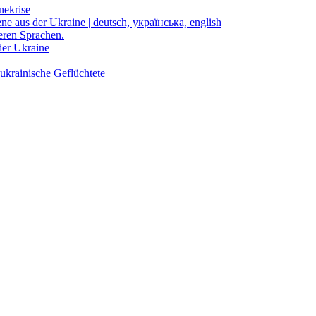
nekrise
ene aus der Ukraine | deutsch, українська, english
eren Sprachen.
der Ukraine
ukrainische Geflüchtete