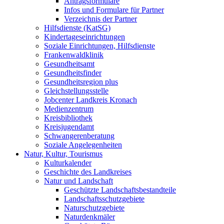
Antragsformulare
Infos und Formulare für Partner
Verzeichnis der Partner
Hilfsdienste (KatSG)
Kindertageseinrichtungen
Soziale Einrichtungen, Hilfsdienste
Frankenwaldklinik
Gesundheitsamt
Gesundheitsfinder
Gesundheitsregion plus
Gleichstellungsstelle
Jobcenter Landkreis Kronach
Medienzentrum
Kreisbibliothek
Kreisjugendamt
Schwangerenberatung
Soziale Angelegenheiten
Natur, Kultur, Tourismus
Kulturkalender
Geschichte des Landkreises
Natur und Landschaft
Geschützte Landschaftsbestandteile
Landschaftsschutzgebiete
Naturschutzgebiete
Naturdenkmäler