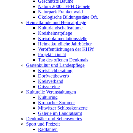
Geschützte Bäume
Natura 2000 - FFH-Gebiete
Naturpark Frankenwald
Ökologische Bildungsstätte Ofr.
Heimatkunde und Heimatpflege
Kulturlandschaftsräume
Kreisheimatpflege
Kreisdokumentationsstelle
Heimatkundliche Jahrbücher
Veröffentlichungen der KHPf
Projekt Trinität
Tag des offenen Denkmals
Gartenkultur und Landespflege
Kreisfachberatung
Dorfwettbewerb
Kreisverband
Ortsvereine
Kulturelle Veranstaltungen
Kulturring
Kronacher Sommer
Mitwitzer Schlosskonzerte
Galerie im Landratsamt
Denkmäler und Sehenswertes
Sport und Freizeit
Radfahren