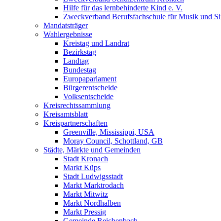
Hilfe für das lernbehinderte Kind e. V.
Zweckverband Berufsfachschule für Musik und S
Mandatsträger
Wahlergebnisse
Kreistag und Landrat
Bezirkstag
Landtag
Bundestag
Europaparlament
Bürgerentscheide
Volksentscheide
Kreisrechtssammlung
Kreisamtsblatt
Kreispartnerschaften
Greenville, Mississippi, USA
Moray Council, Schottland, GB
Städte, Märkte und Gemeinden
Stadt Kronach
Markt Küps
Stadt Ludwigsstadt
Markt Marktrodach
Markt Mitwitz
Markt Nordhalben
Markt Pressig
Gemeinde Reichenbach