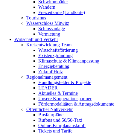
Schwimmbäder
Wandern
Freizeitkarte (Landkarte)
Tourismus
Wasserschloss Mitwitz
Schlossanlage
Vermietung
Wirtschaft und Verkehr
Kreisentwicklung Team
Wirtschaftsförderung
Existenzgründung
Klimaschutz & Klimaanpassung
Energieberatung
ZukunftHolz
Regionalmanagement
Handlungsfelder & Projekte
LEADER
Aktuelles & Termine
Unsere Kooperationspartner
Fördermodalitäten & Antragsdokumente
Öffentlicher Nahverkehr
Busfahrpläne
Rufbus und 50/50-Taxi
Online-Fahrplanauskunft
Tickets und Tarife