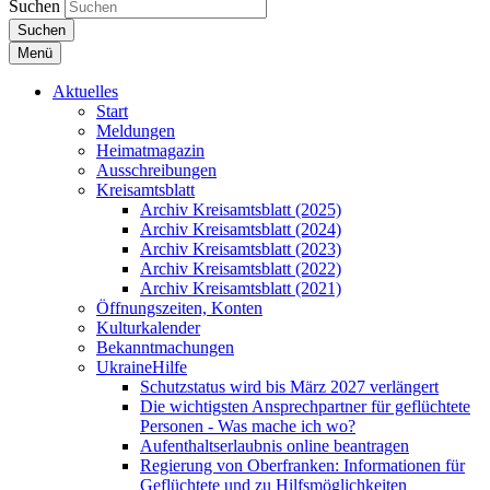
Suchen
Suchen
Menü
Aktuelles
Start
Meldungen
Heimatmagazin
Ausschreibungen
Kreisamtsblatt
Archiv Kreisamtsblatt (2025)
Archiv Kreisamtsblatt (2024)
Archiv Kreisamtsblatt (2023)
Archiv Kreisamtsblatt (2022)
Archiv Kreisamtsblatt (2021)
Öffnungszeiten, Konten
Kulturkalender
Bekanntmachungen
UkraineHilfe
Schutzstatus wird bis März 2027 verlängert
Die wichtigsten Ansprechpartner für geflüchtete
Personen - Was mache ich wo?
Aufenthaltserlaubnis online beantragen
Regierung von Oberfranken: Informationen für
Geflüchtete und zu Hilfsmöglichkeiten