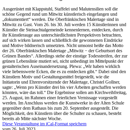
Ausgerüstet mit Klappstuhl, Staffelei und Malutensilien soll die
schöne Gegend rund um Mitwitz künstlerisch eingefangen und
„dokumentiert“ werden. Die Oberfränkischen Malertage sind in
Mitwitz zu Gast. Vom 26. bis 30. Juli werden 15 Künstlerinnen und
Künstler die Steinachtalgemeinde kennenlernen, entdecken, durch
ihr Künstlerauge aus unterschiedlichsten Perspektiven betrachten,
auf sich wirken lassen und schließlich die gewonnenen Eindrücke
und Motive bildnerisch umsetzten. Nicht umsonst heiße das Motto
der 26. Oberfränkischen Malertage „Mitwitz − der Geburtsort des
Grünen Bandes“. Allerdings stehe der einstige Todesstreifen, der zur
grünen Lebenslinie mutiert sei, nicht unbedingt im Mittelpunkt der
gestalterischen Auseinandersetzung. Plewa: „Wir haben wirklich
viele liebenswerte Ecken, die es zu entdecken gibt.“ Dabei sind den
Künstlern Motiv und Gestaltungsmittel freigestellt, wie die
Initiatorin und Ehrenvorsitzende der Malertage, Christel Gollner,
sagte: „Wenn pro Künstler drei bis vier Arbeiten geschaffen werden
könnten, wäre das toll.“ Die Ergebnisse sollen am Kirchweihfreitag,
25. August, im Rahmen einer feierlichen Vernissage vorgestellt
werden. Im Anschluss werden die Kunstwerke in der Alten Schule
gegenüber dem Rathaus bis zum 20. September ausgestellt. Die
Möglichkeit, den Künstlern über die Schulter zu schauen, besteht
bereits ab Mitte nächster Woche.
Diese Veranstaltung im iCal-Format speichern
vom 26. Juli 2023