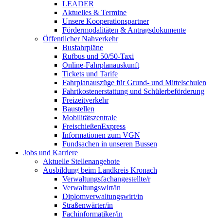
LEADER
Aktuelles & Termine
Unsere Kooperationspartner
Fördermodalitäten & Antragsdokumente
Öffentlicher Nahverkehr
Busfahrpläne
Rufbus und 50/50-Taxi
Online-Fahrplanauskunft
Tickets und Tarife
Fahrplanauszüge für Grund- und Mittelschulen
Fahrtkostenerstattung und Schülerbeförderung
Freizeitverkehr
Baustellen
Mobilitätszentrale
FreischießenExpress
Informationen zum VGN
Fundsachen in unseren Bussen
Jobs und Karriere
Aktuelle Stellenangebote
Ausbildung beim Landkreis Kronach
Verwaltungsfachangestellte/r
Verwaltungswirt/in
Diplomverwaltungswirt/in
Straßenwärter/in
Fachinformatiker/in