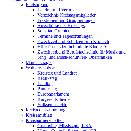
Kreisorgane
Landrat und Vertreter
Verzeichnis Kreistagsmitglieder
Fraktionen und Gruppierungen
Ausschüsse des Kreistags
Sonstige Gremien
Termine und Tagesordnungen
Zweckverband Schulzentrum Kronach
Hilfe für das lernbehinderte Kind e. V.
Zweckverband Berufsfachschule für Musik und
Sing- und Musikschulwerk Oberfranken
Mandatsträger
Wahlergebnisse
Kreistag und Landrat
Bezirkstag
Landtag
Bundestag
Europaparlament
Bürgerentscheide
Volksentscheide
Kreisrechtssammlung
Kreisamtsblatt
Kreispartnerschaften
Greenville, Mississippi, USA
Moray Council, Schottland, GB