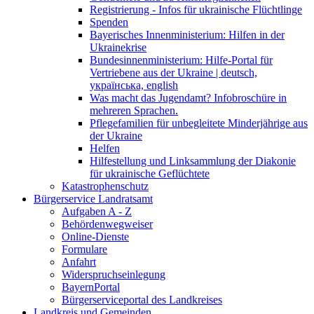
Registrierung - Infos für ukrainische Flüchtlinge
Spenden
Bayerisches Innenministerium: Hilfen in der
Ukrainekrise
Bundesinnenministerium: Hilfe-Portal für
Vertriebene aus der Ukraine | deutsch,
українська, english
Was macht das Jugendamt? Infobroschüre in
mehreren Sprachen.
Pflegefamilien für unbegleitete Minderjährige aus
der Ukraine
Helfen
Hilfestellung und Linksammlung der Diakonie
für ukrainische Geflüchtete
Katastrophenschutz
Bürgerservice Landratsamt
Aufgaben A - Z
Behördenwegweiser
Online-Dienste
Formulare
Anfahrt
Widerspruchseinlegung
BayernPortal
Bürgerserviceportal des Landkreises
Landkreis und Gemeinden