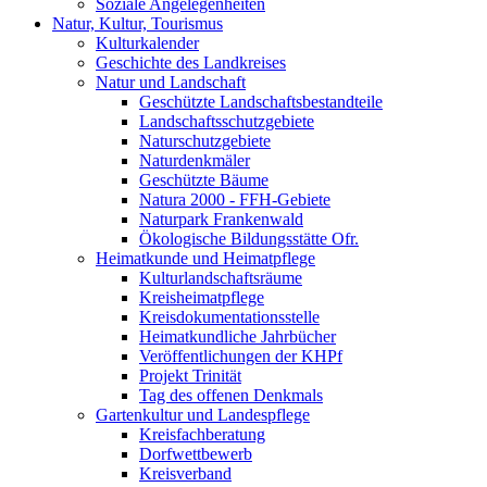
Soziale Angelegenheiten
Natur, Kultur, Tourismus
Kulturkalender
Geschichte des Landkreises
Natur und Landschaft
Geschützte Landschaftsbestandteile
Landschaftsschutzgebiete
Naturschutzgebiete
Naturdenkmäler
Geschützte Bäume
Natura 2000 - FFH-Gebiete
Naturpark Frankenwald
Ökologische Bildungsstätte Ofr.
Heimatkunde und Heimatpflege
Kulturlandschaftsräume
Kreisheimatpflege
Kreisdokumentationsstelle
Heimatkundliche Jahrbücher
Veröffentlichungen der KHPf
Projekt Trinität
Tag des offenen Denkmals
Gartenkultur und Landespflege
Kreisfachberatung
Dorfwettbewerb
Kreisverband