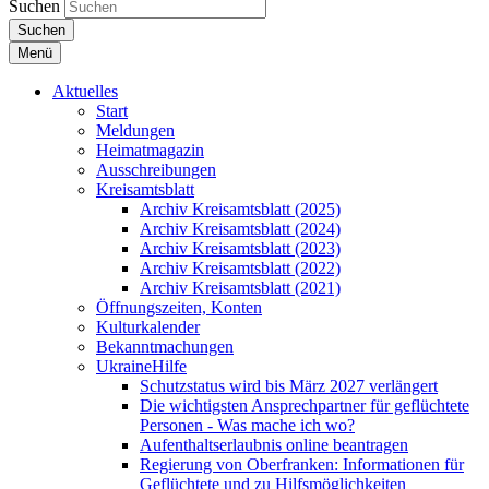
Suchen
Suchen
Menü
Aktuelles
Start
Meldungen
Heimatmagazin
Ausschreibungen
Kreisamtsblatt
Archiv Kreisamtsblatt (2025)
Archiv Kreisamtsblatt (2024)
Archiv Kreisamtsblatt (2023)
Archiv Kreisamtsblatt (2022)
Archiv Kreisamtsblatt (2021)
Öffnungszeiten, Konten
Kulturkalender
Bekanntmachungen
UkraineHilfe
Schutzstatus wird bis März 2027 verlängert
Die wichtigsten Ansprechpartner für geflüchtete
Personen - Was mache ich wo?
Aufenthaltserlaubnis online beantragen
Regierung von Oberfranken: Informationen für
Geflüchtete und zu Hilfsmöglichkeiten