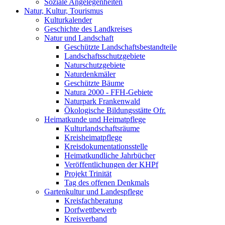
Soziale Angelegenheiten
Natur, Kultur, Tourismus
Kulturkalender
Geschichte des Landkreises
Natur und Landschaft
Geschützte Landschaftsbestandteile
Landschaftsschutzgebiete
Naturschutzgebiete
Naturdenkmäler
Geschützte Bäume
Natura 2000 - FFH-Gebiete
Naturpark Frankenwald
Ökologische Bildungsstätte Ofr.
Heimatkunde und Heimatpflege
Kulturlandschaftsräume
Kreisheimatpflege
Kreisdokumentationsstelle
Heimatkundliche Jahrbücher
Veröffentlichungen der KHPf
Projekt Trinität
Tag des offenen Denkmals
Gartenkultur und Landespflege
Kreisfachberatung
Dorfwettbewerb
Kreisverband