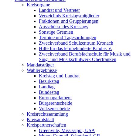
Kreisorgane
Landrat und Vertreter
Verzeichnis Kreistagsmitglieder
Fraktionen und Gruppierungen
Ausschüsse des Kreistags
Sonstige Gremien
Termine und Tagesordnungen
Zweckverband Schulzentrum Kronach
Hilfe für das lernbehinderte Kind e. V.
Zweckverband Berufsfachschule für Musik und
Sing- und Musikschulwerk Oberfranken
Mandatsträger
Wahlergebnisse
Kreistag und Landrat
Bezirkstag
Landtag
Bundestag
Europaparlament
Bürgerentscheide
Volksentscheide
Kreisrechtssammlung
Kreisamtsblatt
Kreispartnerschaften
Greenville, Mississippi, USA
Moray Council, Schottland, GB