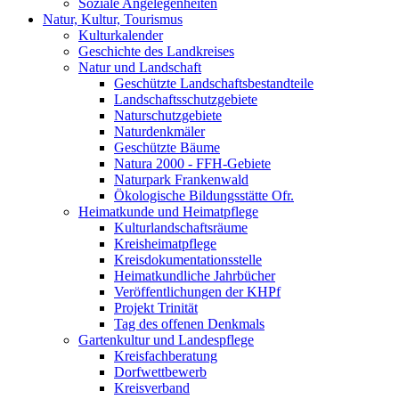
Soziale Angelegenheiten
Natur, Kultur, Tourismus
Kulturkalender
Geschichte des Landkreises
Natur und Landschaft
Geschützte Landschaftsbestandteile
Landschaftsschutzgebiete
Naturschutzgebiete
Naturdenkmäler
Geschützte Bäume
Natura 2000 - FFH-Gebiete
Naturpark Frankenwald
Ökologische Bildungsstätte Ofr.
Heimatkunde und Heimatpflege
Kulturlandschaftsräume
Kreisheimatpflege
Kreisdokumentationsstelle
Heimatkundliche Jahrbücher
Veröffentlichungen der KHPf
Projekt Trinität
Tag des offenen Denkmals
Gartenkultur und Landespflege
Kreisfachberatung
Dorfwettbewerb
Kreisverband