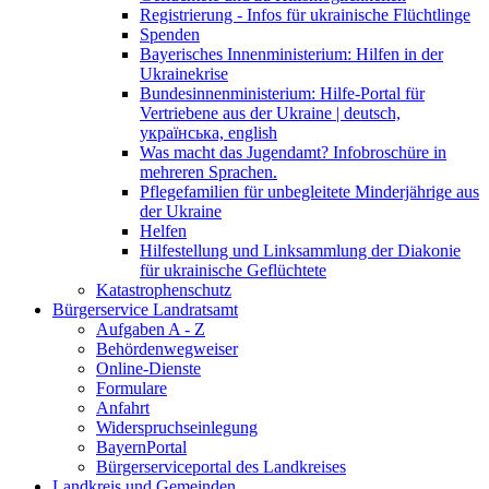
Registrierung - Infos für ukrainische Flüchtlinge
Spenden
Bayerisches Innenministerium: Hilfen in der
Ukrainekrise
Bundesinnenministerium: Hilfe-Portal für
Vertriebene aus der Ukraine | deutsch,
українська, english
Was macht das Jugendamt? Infobroschüre in
mehreren Sprachen.
Pflegefamilien für unbegleitete Minderjährige aus
der Ukraine
Helfen
Hilfestellung und Linksammlung der Diakonie
für ukrainische Geflüchtete
Katastrophenschutz
Bürgerservice Landratsamt
Aufgaben A - Z
Behördenwegweiser
Online-Dienste
Formulare
Anfahrt
Widerspruchseinlegung
BayernPortal
Bürgerserviceportal des Landkreises
Landkreis und Gemeinden