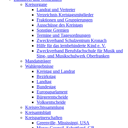
Kreisorgane
Landrat und Vertreter
Verzeichnis Kreistagsmitglieder
Fraktionen und Gruppierungen
Ausschüsse des Kreistags
Sonstige Gremien
Termine und Tagesordnungen
Zweckverband Schulzentrum Kronach
Hilfe für das lernbehinderte Kind e. V.
Zweckverband Berufsfachschule für Musik und
Sing- und Musikschulwerk Oberfranken
Mandatsträger
Wahlergebnisse
Kreistag und Landrat
Bezirkstag
Landtag
Bundestag
Europaparlament
Bürgerentscheide
Volksentscheide
Kreisrechtssammlung
Kreisamtsblatt
Kreispartnerschaften
Greenville, Mississippi, USA
Moray Council, Schottland, GB