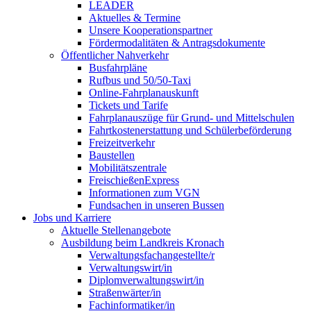
LEADER
Aktuelles & Termine
Unsere Kooperationspartner
Fördermodalitäten & Antragsdokumente
Öffentlicher Nahverkehr
Busfahrpläne
Rufbus und 50/50-Taxi
Online-Fahrplanauskunft
Tickets und Tarife
Fahrplanauszüge für Grund- und Mittelschulen
Fahrtkostenerstattung und Schülerbeförderung
Freizeitverkehr
Baustellen
Mobilitätszentrale
FreischießenExpress
Informationen zum VGN
Fundsachen in unseren Bussen
Jobs und Karriere
Aktuelle Stellenangebote
Ausbildung beim Landkreis Kronach
Verwaltungsfachangestellte/r
Verwaltungswirt/in
Diplomverwaltungswirt/in
Straßenwärter/in
Fachinformatiker/in