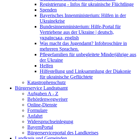
Registrierung - Infos für ukrainische Flüchtlinge
Spenden
Bayerisches Innenministerium: Hilfen in der
Ukrainekrise
Bundesinnenministerium: Hilfe-Portal für
Vertriebene aus der Ukraine | deutsch,
українська, english
Was macht das Jugendamt? Infobroschüre in
mehreren Sprachen.
Pflegefamilien für unbegleitete Minderjährige aus
der Ukraine
Helfen
Hilfestellung und Linksammlung der Diakonie
für ukrainische Geflüchtete
Katastrophenschutz
Bürgerservice Landratsamt
Aufgaben A - Z
Behördenwegweiser
Online-Dienste
Formulare
Anfahrt
Widerspruchseinlegung
BayernPortal
Bürgerserviceportal des Landkreises
Landkreis und Gemeinden