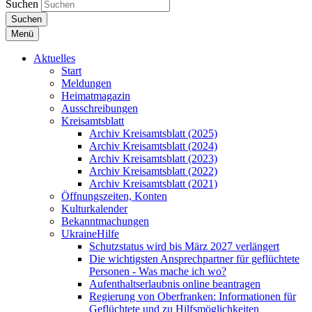
Suchen
Suchen
Menü
Aktuelles
Start
Meldungen
Heimatmagazin
Ausschreibungen
Kreisamtsblatt
Archiv Kreisamtsblatt (2025)
Archiv Kreisamtsblatt (2024)
Archiv Kreisamtsblatt (2023)
Archiv Kreisamtsblatt (2022)
Archiv Kreisamtsblatt (2021)
Öffnungszeiten, Konten
Kulturkalender
Bekanntmachungen
UkraineHilfe
Schutzstatus wird bis März 2027 verlängert
Die wichtigsten Ansprechpartner für geflüchtete
Personen - Was mache ich wo?
Aufenthaltserlaubnis online beantragen
Regierung von Oberfranken: Informationen für
Geflüchtete und zu Hilfsmöglichkeiten