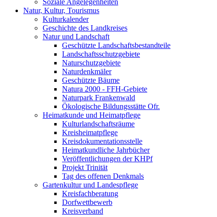
Soziale Angelegenheiten
Natur, Kultur, Tourismus
Kulturkalender
Geschichte des Landkreises
Natur und Landschaft
Geschützte Landschaftsbestandteile
Landschaftsschutzgebiete
Naturschutzgebiete
Naturdenkmäler
Geschützte Bäume
Natura 2000 - FFH-Gebiete
Naturpark Frankenwald
Ökologische Bildungsstätte Ofr.
Heimatkunde und Heimatpflege
Kulturlandschaftsräume
Kreisheimatpflege
Kreisdokumentationsstelle
Heimatkundliche Jahrbücher
Veröffentlichungen der KHPf
Projekt Trinität
Tag des offenen Denkmals
Gartenkultur und Landespflege
Kreisfachberatung
Dorfwettbewerb
Kreisverband