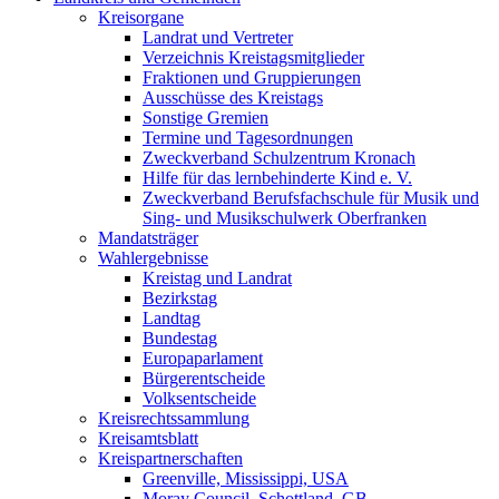
Kreisorgane
Landrat und Vertreter
Verzeichnis Kreistagsmitglieder
Fraktionen und Gruppierungen
Ausschüsse des Kreistags
Sonstige Gremien
Termine und Tagesordnungen
Zweckverband Schulzentrum Kronach
Hilfe für das lernbehinderte Kind e. V.
Zweckverband Berufsfachschule für Musik und
Sing- und Musikschulwerk Oberfranken
Mandatsträger
Wahlergebnisse
Kreistag und Landrat
Bezirkstag
Landtag
Bundestag
Europaparlament
Bürgerentscheide
Volksentscheide
Kreisrechtssammlung
Kreisamtsblatt
Kreispartnerschaften
Greenville, Mississippi, USA
Moray Council, Schottland, GB