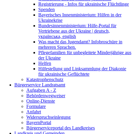
Registrierung - Infos für ukrainische Flüchtlinge
Spenden
Bayerisches Innenministerium: Hilfen in der
Ukrainekrise
Bundesinnenministerium: Hilfe-Portal für
Vertriebene aus der Ukraine | deutsch,
українська, english
Was macht das Jugendamt? Infobroschüre in
mehreren Sprachen.
Pflegefamilien für unbegleitete Minderjährige aus
der Ukraine
Helfen
Hilfestellung und Linksammlung der Diakonie
für ukrainische Geflüchtete
Katastrophenschutz
Bürgerservice Landratsamt
Aufgaben A - Z
Behördenwegweiser
Online-Dienste
Formulare
Anfahrt
Widerspruchseinlegung
BayernPortal
Bürgerserviceportal des Landkreises
Landkreis und Gemeinden