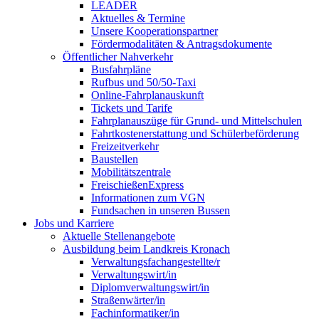
LEADER
Aktuelles & Termine
Unsere Kooperationspartner
Fördermodalitäten & Antragsdokumente
Öffentlicher Nahverkehr
Busfahrpläne
Rufbus und 50/50-Taxi
Online-Fahrplanauskunft
Tickets und Tarife
Fahrplanauszüge für Grund- und Mittelschulen
Fahrtkostenerstattung und Schülerbeförderung
Freizeitverkehr
Baustellen
Mobilitätszentrale
FreischießenExpress
Informationen zum VGN
Fundsachen in unseren Bussen
Jobs und Karriere
Aktuelle Stellenangebote
Ausbildung beim Landkreis Kronach
Verwaltungsfachangestellte/r
Verwaltungswirt/in
Diplomverwaltungswirt/in
Straßenwärter/in
Fachinformatiker/in