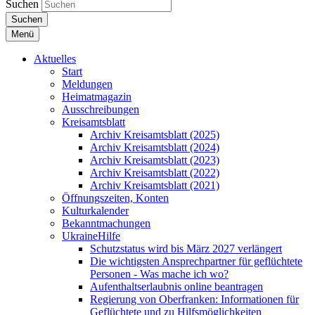
Suchen
Suchen
Menü
Aktuelles
Start
Meldungen
Heimatmagazin
Ausschreibungen
Kreisamtsblatt
Archiv Kreisamtsblatt (2025)
Archiv Kreisamtsblatt (2024)
Archiv Kreisamtsblatt (2023)
Archiv Kreisamtsblatt (2022)
Archiv Kreisamtsblatt (2021)
Öffnungszeiten, Konten
Kulturkalender
Bekanntmachungen
UkraineHilfe
Schutzstatus wird bis März 2027 verlängert
Die wichtigsten Ansprechpartner für geflüchtete
Personen - Was mache ich wo?
Aufenthaltserlaubnis online beantragen
Regierung von Oberfranken: Informationen für
Geflüchtete und zu Hilfsmöglichkeiten