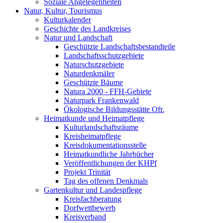
Soziale Angelegenheiten
Natur, Kultur, Tourismus
Kulturkalender
Geschichte des Landkreises
Natur und Landschaft
Geschützte Landschaftsbestandteile
Landschaftsschutzgebiete
Naturschutzgebiete
Naturdenkmäler
Geschützte Bäume
Natura 2000 - FFH-Gebiete
Naturpark Frankenwald
Ökologische Bildungsstätte Ofr.
Heimatkunde und Heimatpflege
Kulturlandschaftsräume
Kreisheimatpflege
Kreisdokumentationsstelle
Heimatkundliche Jahrbücher
Veröffentlichungen der KHPf
Projekt Trinität
Tag des offenen Denkmals
Gartenkultur und Landespflege
Kreisfachberatung
Dorfwettbewerb
Kreisverband