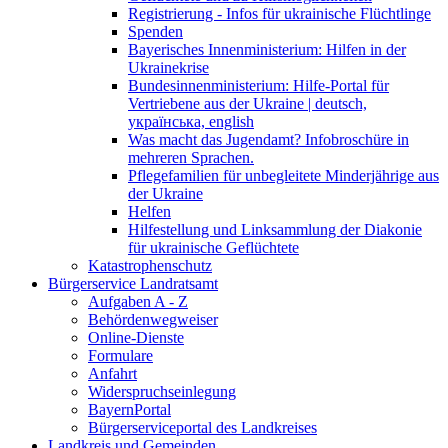
Registrierung - Infos für ukrainische Flüchtlinge
Spenden
Bayerisches Innenministerium: Hilfen in der
Ukrainekrise
Bundesinnenministerium: Hilfe-Portal für
Vertriebene aus der Ukraine | deutsch,
українська, english
Was macht das Jugendamt? Infobroschüre in
mehreren Sprachen.
Pflegefamilien für unbegleitete Minderjährige aus
der Ukraine
Helfen
Hilfestellung und Linksammlung der Diakonie
für ukrainische Geflüchtete
Katastrophenschutz
Bürgerservice Landratsamt
Aufgaben A - Z
Behördenwegweiser
Online-Dienste
Formulare
Anfahrt
Widerspruchseinlegung
BayernPortal
Bürgerserviceportal des Landkreises
Landkreis und Gemeinden