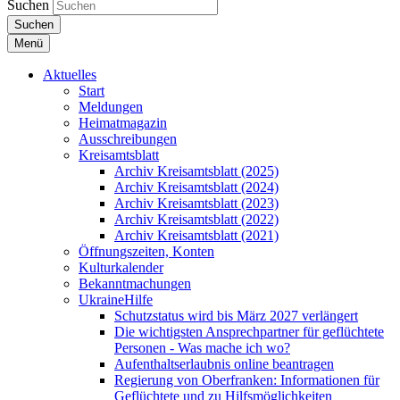
Suchen
Suchen
Menü
Aktuelles
Start
Meldungen
Heimatmagazin
Ausschreibungen
Kreisamtsblatt
Archiv Kreisamtsblatt (2025)
Archiv Kreisamtsblatt (2024)
Archiv Kreisamtsblatt (2023)
Archiv Kreisamtsblatt (2022)
Archiv Kreisamtsblatt (2021)
Öffnungszeiten, Konten
Kulturkalender
Bekanntmachungen
UkraineHilfe
Schutzstatus wird bis März 2027 verlängert
Die wichtigsten Ansprechpartner für geflüchtete
Personen - Was mache ich wo?
Aufenthaltserlaubnis online beantragen
Regierung von Oberfranken: Informationen für
Geflüchtete und zu Hilfsmöglichkeiten