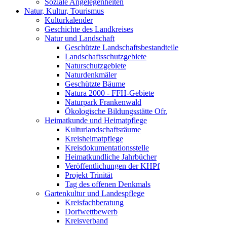
Soziale Angelegenheiten
Natur, Kultur, Tourismus
Kulturkalender
Geschichte des Landkreises
Natur und Landschaft
Geschützte Landschaftsbestandteile
Landschaftsschutzgebiete
Naturschutzgebiete
Naturdenkmäler
Geschützte Bäume
Natura 2000 - FFH-Gebiete
Naturpark Frankenwald
Ökologische Bildungsstätte Ofr.
Heimatkunde und Heimatpflege
Kulturlandschaftsräume
Kreisheimatpflege
Kreisdokumentationsstelle
Heimatkundliche Jahrbücher
Veröffentlichungen der KHPf
Projekt Trinität
Tag des offenen Denkmals
Gartenkultur und Landespflege
Kreisfachberatung
Dorfwettbewerb
Kreisverband