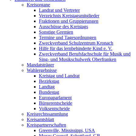
Kreisorgane
Landrat und Vertreter
Verzeichnis Kreistagsmitglieder
Fraktionen und Gruppierungen
Ausschüsse des Kreistags
Sonstige Gremien
Termine und Tagesordnungen
Zweckverband Schulzentrum Kronach
Hilfe für das lernbehinderte Kind e. V.
Zweckverband Berufsfachschule für Musik und
Sing- und Musikschulwerk Oberfranken
Mandatsträger
Wahlergebnisse
Kreistag und Landrat
Bezirkstag
Landtag
Bundestag
Europaparlament
Bürgerentscheide
Volksentscheide
Kreisrechtssammlung
Kreisamtsblatt
Kreispartnerschaften
Greenville, Mississippi, USA
Moray Council, Schottland, GB