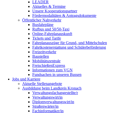
LEADER
Aktuelles & Termine
Unsere Kooperationspartner
Fördermodalitäten & Antragsdokumente
Öffentlicher Nahverkehr
Busfahrpläne
Rufbus und 50/50-Taxi
Online-Fahrplanauskunft
Tickets und Tarife
Fahrplanauszüge für Grund- und Mittelschulen
Fahrtkostenerstattung und Schülerbeförderung
Freizeitverkehr
Baustellen
Mobilitätszentrale
FreischießenExpress
Informationen zum VGN
Fundsachen in unseren Bussen
Jobs und Karriere
Aktuelle Stellenangebote
Ausbildung beim Landkreis Kronach
Verwaltungsfachangestellte/r
Verwaltungswirt/in
Diplomverwaltungswirt/in
Straßenwärter/in
Fachinformatiker/in