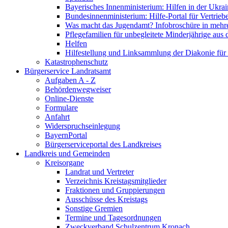
Bayerisches Innenministerium: Hilfen in der Ukrai
Bundesinnenministerium: Hilfe-Portal für Vertrieb
Was macht das Jugendamt? Infobroschüre in mehr
Pflegefamilien für unbegleitete Minderjährige aus 
Helfen
Hilfestellung und Linksammlung der Diakonie für 
Katastrophenschutz
Bürgerservice Landratsamt
Aufgaben A - Z
Behördenwegweiser
Online-Dienste
Formulare
Anfahrt
Widerspruchseinlegung
BayernPortal
Bürgerserviceportal des Landkreises
Landkreis und Gemeinden
Kreisorgane
Landrat und Vertreter
Verzeichnis Kreistagsmitglieder
Fraktionen und Gruppierungen
Ausschüsse des Kreistags
Sonstige Gremien
Termine und Tagesordnungen
Zweckverband Schulzentrum Kronach