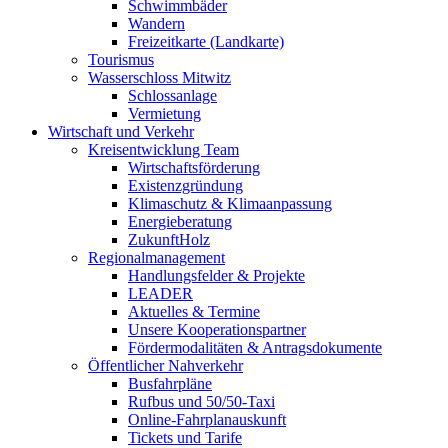
Schwimmbäder
Wandern
Freizeitkarte (Landkarte)
Tourismus
Wasserschloss Mitwitz
Schlossanlage
Vermietung
Wirtschaft und Verkehr
Kreisentwicklung Team
Wirtschaftsförderung
Existenzgründung
Klimaschutz & Klimaanpassung
Energieberatung
ZukunftHolz
Regionalmanagement
Handlungsfelder & Projekte
LEADER
Aktuelles & Termine
Unsere Kooperationspartner
Fördermodalitäten & Antragsdokumente
Öffentlicher Nahverkehr
Busfahrpläne
Rufbus und 50/50-Taxi
Online-Fahrplanauskunft
Tickets und Tarife