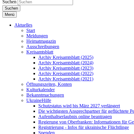
Suchen
Suchen
Menü
Aktuelles
Start
Meldungen
Heimatmagazin
Ausschreibungen
Kreisamtsblatt
Archiv Kreisamtsblatt (2025)
Archiv Kreisamtsblatt (2024)
Archiv Kreisamtsblatt (2023)
Archiv Kreisamtsblatt (2022)
Archiv Kreisamtsblatt (2021)
Öffnungszeiten, Konten
Kulturkalender
Bekanntmachungen
UkraineHilfe
Schutzstatus wird bis März 2027 verlängert
Die wichtigsten Ansprechpartner für geflüchtete 
Aufenthaltserlaubnis online beantragen
Regierung von Oberfranken: Informationen für Gef
Registrierung - Infos für ukrainische Flüchtlinge
Spenden