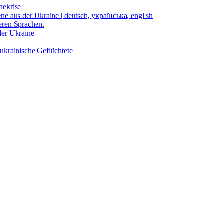
nekrise
ene aus der Ukraine | deutsch, українська, english
eren Sprachen.
der Ukraine
ukrainische Geflüchtete