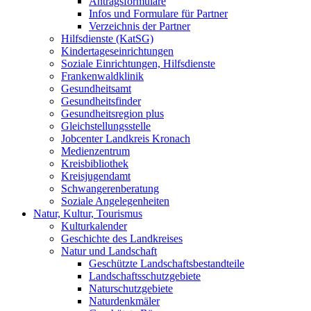
Antragsformulare
Infos und Formulare für Partner
Verzeichnis der Partner
Hilfsdienste (KatSG)
Kindertageseinrichtungen
Soziale Einrichtungen, Hilfsdienste
Frankenwaldklinik
Gesundheitsamt
Gesundheitsfinder
Gesundheitsregion plus
Gleichstellungsstelle
Jobcenter Landkreis Kronach
Medienzentrum
Kreisbibliothek
Kreisjugendamt
Schwangerenberatung
Soziale Angelegenheiten
Natur, Kultur, Tourismus
Kulturkalender
Geschichte des Landkreises
Natur und Landschaft
Geschützte Landschaftsbestandteile
Landschaftsschutzgebiete
Naturschutzgebiete
Naturdenkmäler