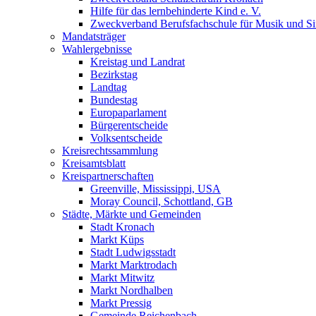
Hilfe für das lernbehinderte Kind e. V.
Zweckverband Berufsfachschule für Musik und S
Mandatsträger
Wahlergebnisse
Kreistag und Landrat
Bezirkstag
Landtag
Bundestag
Europaparlament
Bürgerentscheide
Volksentscheide
Kreisrechtssammlung
Kreisamtsblatt
Kreispartnerschaften
Greenville, Mississippi, USA
Moray Council, Schottland, GB
Städte, Märkte und Gemeinden
Stadt Kronach
Markt Küps
Stadt Ludwigsstadt
Markt Marktrodach
Markt Mitwitz
Markt Nordhalben
Markt Pressig
Gemeinde Reichenbach