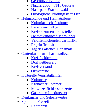
Geschützte Bäume
Natura 2000 - FFH-Gebiete
Naturpark Frankenwald
Ökologische Bildungsstätte Ofr.
Heimatkunde und Heimatpflege
Kulturlandschaftsräume
Kreisheimatpflege
Kreisdokumentationsstelle
Heimatkundliche Jahrbücher
Veröffentlichungen der KHPf
Projekt Trinität
Tag des offenen Denkmals
Gartenkultur und Landespflege
Kreisfachberatung
Dorfwettbewerb
Kreisverband
Ortsvereine
Kulturelle Veranstaltungen
Kulturring
Kronacher Sommer
Mitwitzer Schlosskonzerte
Galerie im Landratsamt
Denkmäler und Sehenswertes
Sport und Freizeit
Radfahren