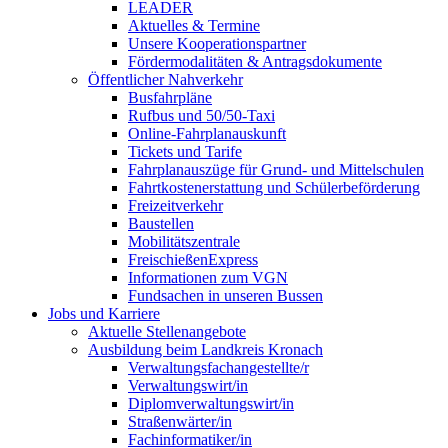
LEADER
Aktuelles & Termine
Unsere Kooperationspartner
Fördermodalitäten & Antragsdokumente
Öffentlicher Nahverkehr
Busfahrpläne
Rufbus und 50/50-Taxi
Online-Fahrplanauskunft
Tickets und Tarife
Fahrplanauszüge für Grund- und Mittelschulen
Fahrtkostenerstattung und Schülerbeförderung
Freizeitverkehr
Baustellen
Mobilitätszentrale
FreischießenExpress
Informationen zum VGN
Fundsachen in unseren Bussen
Jobs und Karriere
Aktuelle Stellenangebote
Ausbildung beim Landkreis Kronach
Verwaltungsfachangestellte/r
Verwaltungswirt/in
Diplomverwaltungswirt/in
Straßenwärter/in
Fachinformatiker/in