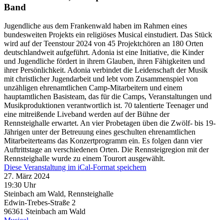
Band
Jugendliche aus dem Frankenwald haben im Rahmen eines
bundesweiten Projekts ein religiöses Musical einstudiert. Das Stück
wird auf der Teenstour 2024 von 45 Projektchören an 180 Orten
deutschlandweit aufgeführt. Adonia ist eine Initiative, die Kinder
und Jugendliche fördert in ihrem Glauben, ihren Fähigkeiten und
ihrer Persönlichkeit. Adonia verbindet die Leidenschaft der Musik
mit christlicher Jugendarbeit und lebt vom Zusammenspiel von
unzähligen ehrenamtlichen Camp-Mitarbeitern und einem
hauptamtlichen Basisteam, das für die Camps, Veranstaltungen und
Musikproduktionen verantwortlich ist. 70 talentierte Teenager und
eine mitreißende Liveband werden auf der Bühne der
Rennsteighalle erwartet. An vier Probetagen üben die Zwölf- bis 19-
Jährigen unter der Betreuung eines geschulten ehrenamtlichen
Mitarbeiterteams das Konzertprogramm ein. Es folgen dann vier
Auftrittstage an verschiedenen Orten. Die Rennsteigregion mit der
Rennsteighalle wurde zu einem Tourort ausgewählt.
Diese Veranstaltung im iCal-Format speichern
27. März 2024
19:30 Uhr
Steinbach am Wald, Rennsteighalle
Edwin-Trebes-Straße 2
96361
Steinbach am Wald