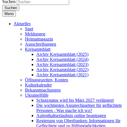
Suchen
Suchen
Menü
Aktuelles
Start
Meldungen
Heimatmagazin
Ausschreibungen
Kreisamtsblatt
Archiv Kreisamtsblatt (2025)
Archiv Kreisamtsblatt (2024)
Archiv Kreisamtsblatt (2023)
Archiv Kreisamtsblatt (2022)
Archiv Kreisamtsblatt (2021)
Öffnungszeiten, Konten
Kulturkalender
Bekanntmachungen
UkraineHilfe
Schutzstatus wird bis März 2027 verlängert
Die wichtigsten Ansprechpartner für geflüchtete
Personen - Was mache ich wo?
Aufenthaltserlaubnis online beantragen
Regierung von Oberfranken: Informationen für
Geflüchtete und zu Hilfsmöglichkeiten