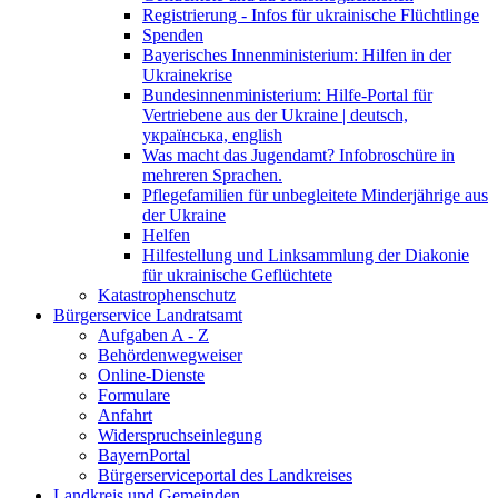
Registrierung - Infos für ukrainische Flüchtlinge
Spenden
Bayerisches Innenministerium: Hilfen in der
Ukrainekrise
Bundesinnenministerium: Hilfe-Portal für
Vertriebene aus der Ukraine | deutsch,
українська, english
Was macht das Jugendamt? Infobroschüre in
mehreren Sprachen.
Pflegefamilien für unbegleitete Minderjährige aus
der Ukraine
Helfen
Hilfestellung und Linksammlung der Diakonie
für ukrainische Geflüchtete
Katastrophenschutz
Bürgerservice Landratsamt
Aufgaben A - Z
Behördenwegweiser
Online-Dienste
Formulare
Anfahrt
Widerspruchseinlegung
BayernPortal
Bürgerserviceportal des Landkreises
Landkreis und Gemeinden