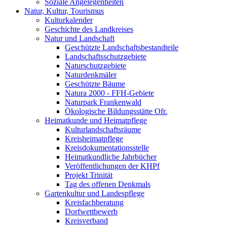
Soziale Angelegenheiten
Natur, Kultur, Tourismus
Kulturkalender
Geschichte des Landkreises
Natur und Landschaft
Geschützte Landschaftsbestandteile
Landschaftsschutzgebiete
Naturschutzgebiete
Naturdenkmäler
Geschützte Bäume
Natura 2000 - FFH-Gebiete
Naturpark Frankenwald
Ökologische Bildungsstätte Ofr.
Heimatkunde und Heimatpflege
Kulturlandschaftsräume
Kreisheimatpflege
Kreisdokumentationsstelle
Heimatkundliche Jahrbücher
Veröffentlichungen der KHPf
Projekt Trinität
Tag des offenen Denkmals
Gartenkultur und Landespflege
Kreisfachberatung
Dorfwettbewerb
Kreisverband