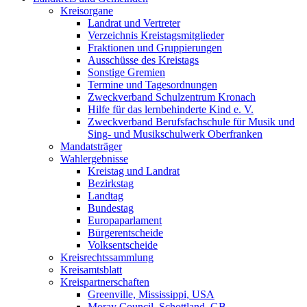
Kreisorgane
Landrat und Vertreter
Verzeichnis Kreistagsmitglieder
Fraktionen und Gruppierungen
Ausschüsse des Kreistags
Sonstige Gremien
Termine und Tagesordnungen
Zweckverband Schulzentrum Kronach
Hilfe für das lernbehinderte Kind e. V.
Zweckverband Berufsfachschule für Musik und
Sing- und Musikschulwerk Oberfranken
Mandatsträger
Wahlergebnisse
Kreistag und Landrat
Bezirkstag
Landtag
Bundestag
Europaparlament
Bürgerentscheide
Volksentscheide
Kreisrechtssammlung
Kreisamtsblatt
Kreispartnerschaften
Greenville, Mississippi, USA
Moray Council, Schottland, GB