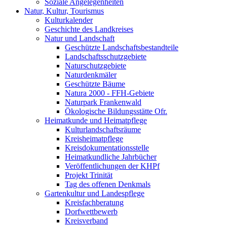
Soziale Angelegenheiten
Natur, Kultur, Tourismus
Kulturkalender
Geschichte des Landkreises
Natur und Landschaft
Geschützte Landschaftsbestandteile
Landschaftsschutzgebiete
Naturschutzgebiete
Naturdenkmäler
Geschützte Bäume
Natura 2000 - FFH-Gebiete
Naturpark Frankenwald
Ökologische Bildungsstätte Ofr.
Heimatkunde und Heimatpflege
Kulturlandschaftsräume
Kreisheimatpflege
Kreisdokumentationsstelle
Heimatkundliche Jahrbücher
Veröffentlichungen der KHPf
Projekt Trinität
Tag des offenen Denkmals
Gartenkultur und Landespflege
Kreisfachberatung
Dorfwettbewerb
Kreisverband