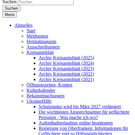
Suchen
Suchen
Menü
Aktuelles
Start
Meldungen
Heimatmagazin
Ausschreibungen
Kreisamtsblatt
Archiv Kreisamtsblatt (2025)
Archiv Kreisamtsblatt (2024)
Archiv Kreisamtsblatt (2023)
Archiv Kreisamtsblatt (2022)
Archiv Kreisamtsblatt (2021)
Öffnungszeiten, Konten
Kulturkalender
Bekanntmachungen
UkraineHilfe
Schutzstatus wird bis März 2027 verlängert
Die wichtigsten Ansprechpartner für geflüchtete
Personen - Was mache ich wo?
Aufenthaltserlaubnis online beantragen
Regierung von Oberfranken: Informationen für
Geflüchtete und zu Hilfsmöglichkeiten