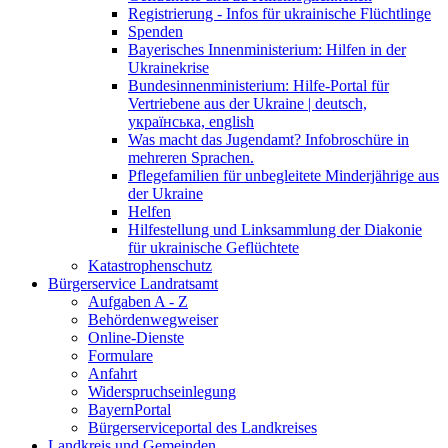
Registrierung - Infos für ukrainische Flüchtlinge
Spenden
Bayerisches Innenministerium: Hilfen in der
Ukrainekrise
Bundesinnenministerium: Hilfe-Portal für
Vertriebene aus der Ukraine | deutsch,
українська, english
Was macht das Jugendamt? Infobroschüre in
mehreren Sprachen.
Pflegefamilien für unbegleitete Minderjährige aus
der Ukraine
Helfen
Hilfestellung und Linksammlung der Diakonie
für ukrainische Geflüchtete
Katastrophenschutz
Bürgerservice Landratsamt
Aufgaben A - Z
Behördenwegweiser
Online-Dienste
Formulare
Anfahrt
Widerspruchseinlegung
BayernPortal
Bürgerserviceportal des Landkreises
Landkreis und Gemeinden