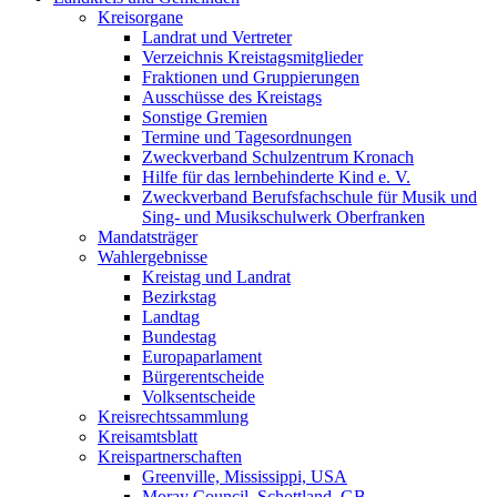
Kreisorgane
Landrat und Vertreter
Verzeichnis Kreistagsmitglieder
Fraktionen und Gruppierungen
Ausschüsse des Kreistags
Sonstige Gremien
Termine und Tagesordnungen
Zweckverband Schulzentrum Kronach
Hilfe für das lernbehinderte Kind e. V.
Zweckverband Berufsfachschule für Musik und
Sing- und Musikschulwerk Oberfranken
Mandatsträger
Wahlergebnisse
Kreistag und Landrat
Bezirkstag
Landtag
Bundestag
Europaparlament
Bürgerentscheide
Volksentscheide
Kreisrechtssammlung
Kreisamtsblatt
Kreispartnerschaften
Greenville, Mississippi, USA
Moray Council, Schottland, GB