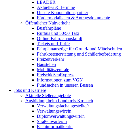
LEADER
Aktuelles & Termine
Unsere Kooperationspartner
Fördermodalitäten & Antragsdokumente
Öffentlicher Nahverkehr
Busfahrpläne
Rufbus und 50/50-Taxi
Online-Fahrplanauskunft
Tickets und Tarife
Fahrplanauszüge für Grund- und Mittelschulen
Fahrtkostenerstattung und Schülerbeförderung
Freizeitverkehr
Baustellen
Mobilitätszentrale
FreischießenExpress
Informationen zum VGN
Fundsachen in unseren Bussen
Jobs und Karriere
Aktuelle Stellenangebote
Ausbildung beim Landkreis Kronach
Verwaltungsfachangestellte/r
Verwaltungswirt/in
Diplomverwaltungswirt/in
Straßenwärter/in
Fachinformatiker/in