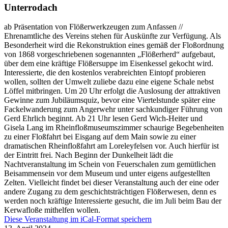
Unterrodach
ab Präsentation von Flößerwerkzeugen zum Anfassen //
Ehrenamtliche des Vereins stehen für Auskünfte zur Verfügung. Als
Besonderheit wird die Rekonstruktion eines gemäß der Floßordnung
von 1868 vorgeschriebenen sogenannten „Flößerherd“ aufgebaut,
über dem eine kräftige Flößersuppe im Eisenkessel gekocht wird.
Interessierte, die den kostenlos verabreichten Eintopf probieren
wollen, sollten der Umwelt zuliebe dazu eine eigene Schale nebst
Löffel mitbringen. Um 20 Uhr erfolgt die Auslosung der attraktiven
Gewinne zum Jubiläumsquiz, bevor eine Viertelstunde später eine
Fackelwanderung zum Angerwehr unter sachkundiger Führung von
Gerd Ehrlich beginnt. Ab 21 Uhr lesen Gerd Wich-Heiter und
Gisela Lang im Rheinfloßmuseumszimmer schaurige Begebenheiten
zu einer Floßfahrt bei Eisgang auf dem Main sowie zu einer
dramatischen Rheinfloßfahrt am Loreleyfelsen vor. Auch hierfür ist
der Eintritt frei. Nach Beginn der Dunkelheit lädt die
Nachtveranstaltung im Schein von Feuerschalen zum gemütlichen
Beisammensein vor dem Museum und unter eigens aufgestellten
Zelten. Vielleicht findet bei dieser Veranstaltung auch der eine oder
andere Zugang zu dem geschichtsträchtigen Flößerwesen, denn es
werden noch kräftige Interessierte gesucht, die im Juli beim Bau der
Kerwafloße mithelfen wollen.
Diese Veranstaltung im iCal-Format speichern