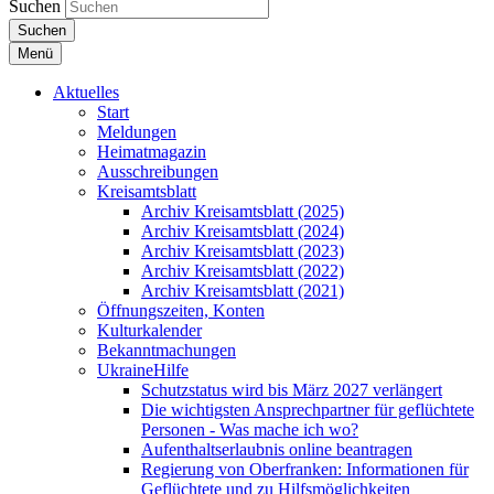
Suchen
Suchen
Menü
Aktuelles
Start
Meldungen
Heimatmagazin
Ausschreibungen
Kreisamtsblatt
Archiv Kreisamtsblatt (2025)
Archiv Kreisamtsblatt (2024)
Archiv Kreisamtsblatt (2023)
Archiv Kreisamtsblatt (2022)
Archiv Kreisamtsblatt (2021)
Öffnungszeiten, Konten
Kulturkalender
Bekanntmachungen
UkraineHilfe
Schutzstatus wird bis März 2027 verlängert
Die wichtigsten Ansprechpartner für geflüchtete
Personen - Was mache ich wo?
Aufenthaltserlaubnis online beantragen
Regierung von Oberfranken: Informationen für
Geflüchtete und zu Hilfsmöglichkeiten