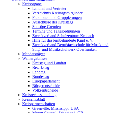
Kreisorgane
Landrat und Vertreter
Verzeichnis Kreistagsmitglieder
Fraktionen und Gruppierungen
Ausschüsse des Kreistags
Sonstige Gremien
Termine und Tagesordnungen
Zweckverband Schulzentrum Kronach
Hilfe für das lernbehinderte Kind e. V.
Zweckverband Berufsfachschule für Musik und
Sing- und Musikschulwerk Oberfranken
Mandatsträger
Wahlergebnisse
Kreistag und Landrat
Bezirkstag
Landtag
Bundestag
Europaparlament
Bürgerentscheide
Volksentscheide
Kreisrechtssammlung
Kreisamtsblatt
Kreispartnerschaften
Greenville, Mississippi, USA
Moray Council, Schottland, GB