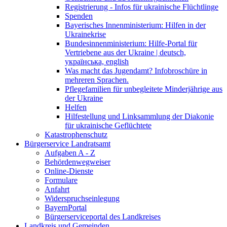
Registrierung - Infos für ukrainische Flüchtlinge
Spenden
Bayerisches Innenministerium: Hilfen in der
Ukrainekrise
Bundesinnenministerium: Hilfe-Portal für
Vertriebene aus der Ukraine | deutsch,
українська, english
Was macht das Jugendamt? Infobroschüre in
mehreren Sprachen.
Pflegefamilien für unbegleitete Minderjährige aus
der Ukraine
Helfen
Hilfestellung und Linksammlung der Diakonie
für ukrainische Geflüchtete
Katastrophenschutz
Bürgerservice Landratsamt
Aufgaben A - Z
Behördenwegweiser
Online-Dienste
Formulare
Anfahrt
Widerspruchseinlegung
BayernPortal
Bürgerserviceportal des Landkreises
Landkreis und Gemeinden