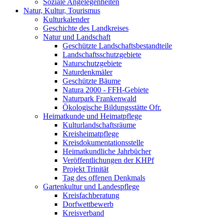
Soziale Angelegenheiten
Natur, Kultur, Tourismus
Kulturkalender
Geschichte des Landkreises
Natur und Landschaft
Geschützte Landschaftsbestandteile
Landschaftsschutzgebiete
Naturschutzgebiete
Naturdenkmäler
Geschützte Bäume
Natura 2000 - FFH-Gebiete
Naturpark Frankenwald
Ökologische Bildungsstätte Ofr.
Heimatkunde und Heimatpflege
Kulturlandschaftsräume
Kreisheimatpflege
Kreisdokumentationsstelle
Heimatkundliche Jahrbücher
Veröffentlichungen der KHPf
Projekt Trinität
Tag des offenen Denkmals
Gartenkultur und Landespflege
Kreisfachberatung
Dorfwettbewerb
Kreisverband