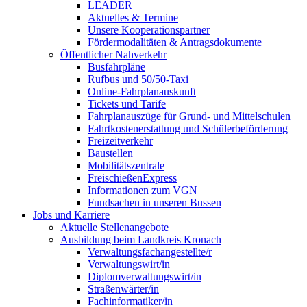
LEADER
Aktuelles & Termine
Unsere Kooperationspartner
Fördermodalitäten & Antragsdokumente
Öffentlicher Nahverkehr
Busfahrpläne
Rufbus und 50/50-Taxi
Online-Fahrplanauskunft
Tickets und Tarife
Fahrplanauszüge für Grund- und Mittelschulen
Fahrtkostenerstattung und Schülerbeförderung
Freizeitverkehr
Baustellen
Mobilitätszentrale
FreischießenExpress
Informationen zum VGN
Fundsachen in unseren Bussen
Jobs und Karriere
Aktuelle Stellenangebote
Ausbildung beim Landkreis Kronach
Verwaltungsfachangestellte/r
Verwaltungswirt/in
Diplomverwaltungswirt/in
Straßenwärter/in
Fachinformatiker/in