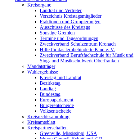
Kreisorgane
Landrat und Vertreter
Verzeichnis Kreistagsmitglieder
Fraktionen und Gruppierungen
Ausschüsse des Kreistags
Sonstige Gremien
Termine und Tagesordnungen
Zweckverband Schulzentrum Kronach
Hilfe für das lernbehinderte Kind e. V.
Zweckverband Berufsfachschule für Musik und
Sing- und Musikschulwerk Oberfranken
Mandatsträger
Wahlergebnisse
Kreistag und Landrat
Bezirkstag
Landtag
Bundestag
Europaparlament
Bürgerentscheide
Volksentscheide
Kreisrechtssammlung
Kreisamtsblatt
Kreispartnerschaften
Greenville, Mississippi, USA
Moray Council, Schottland, GB