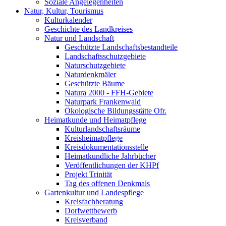
Soziale Angelegenheiten
Natur, Kultur, Tourismus
Kulturkalender
Geschichte des Landkreises
Natur und Landschaft
Geschützte Landschaftsbestandteile
Landschaftsschutzgebiete
Naturschutzgebiete
Naturdenkmäler
Geschützte Bäume
Natura 2000 - FFH-Gebiete
Naturpark Frankenwald
Ökologische Bildungsstätte Ofr.
Heimatkunde und Heimatpflege
Kulturlandschaftsräume
Kreisheimatpflege
Kreisdokumentationsstelle
Heimatkundliche Jahrbücher
Veröffentlichungen der KHPf
Projekt Trinität
Tag des offenen Denkmals
Gartenkultur und Landespflege
Kreisfachberatung
Dorfwettbewerb
Kreisverband