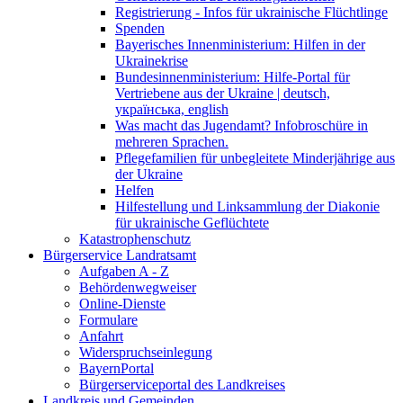
Registrierung - Infos für ukrainische Flüchtlinge
Spenden
Bayerisches Innenministerium: Hilfen in der
Ukrainekrise
Bundesinnenministerium: Hilfe-Portal für
Vertriebene aus der Ukraine | deutsch,
українська, english
Was macht das Jugendamt? Infobroschüre in
mehreren Sprachen.
Pflegefamilien für unbegleitete Minderjährige aus
der Ukraine
Helfen
Hilfestellung und Linksammlung der Diakonie
für ukrainische Geflüchtete
Katastrophenschutz
Bürgerservice Landratsamt
Aufgaben A - Z
Behördenwegweiser
Online-Dienste
Formulare
Anfahrt
Widerspruchseinlegung
BayernPortal
Bürgerserviceportal des Landkreises
Landkreis und Gemeinden