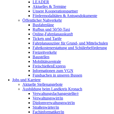
LEADER
Aktuelles & Termine
Unsere Kooperationspartner
Fördermodalitäten & Antragsdokumente
Öffentlicher Nahverkehr
Busfahrpläne
Rufbus und 50/50-Taxi
Online-Fahrplanauskunft
Tickets und Tarife
Fahrplanauszüge für Grund- und Mittelschulen
Fahrtkostenerstattung und Schülerbeförderung
Freizeitverkehr
Baustellen
Mobilitätszentrale
FreischießenExpress
Informationen zum VGN
Fundsachen in unseren Bussen
Jobs und Karriere
Aktuelle Stellenangebote
Ausbildung beim Landkreis Kronach
Verwaltungsfachangestellte/r
Verwaltungswirt/in
Diplomverwaltungswirt/in
Straßenwärter/in
Fachinformatiker/in