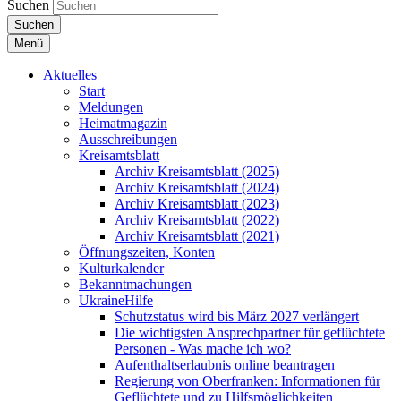
Suchen
Suchen
Menü
Aktuelles
Start
Meldungen
Heimatmagazin
Ausschreibungen
Kreisamtsblatt
Archiv Kreisamtsblatt (2025)
Archiv Kreisamtsblatt (2024)
Archiv Kreisamtsblatt (2023)
Archiv Kreisamtsblatt (2022)
Archiv Kreisamtsblatt (2021)
Öffnungszeiten, Konten
Kulturkalender
Bekanntmachungen
UkraineHilfe
Schutzstatus wird bis März 2027 verlängert
Die wichtigsten Ansprechpartner für geflüchtete
Personen - Was mache ich wo?
Aufenthaltserlaubnis online beantragen
Regierung von Oberfranken: Informationen für
Geflüchtete und zu Hilfsmöglichkeiten