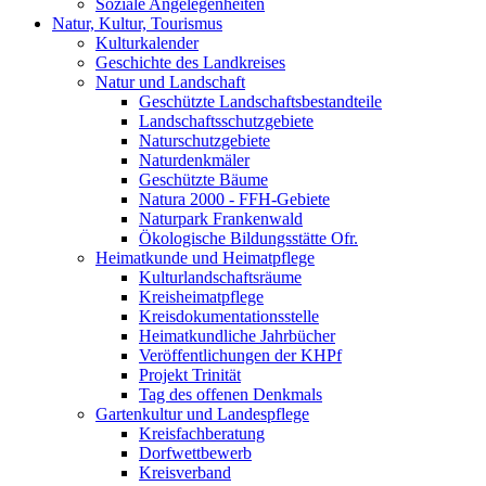
Soziale Angelegenheiten
Natur, Kultur, Tourismus
Kulturkalender
Geschichte des Landkreises
Natur und Landschaft
Geschützte Landschaftsbestandteile
Landschaftsschutzgebiete
Naturschutzgebiete
Naturdenkmäler
Geschützte Bäume
Natura 2000 - FFH-Gebiete
Naturpark Frankenwald
Ökologische Bildungsstätte Ofr.
Heimatkunde und Heimatpflege
Kulturlandschaftsräume
Kreisheimatpflege
Kreisdokumentationsstelle
Heimatkundliche Jahrbücher
Veröffentlichungen der KHPf
Projekt Trinität
Tag des offenen Denkmals
Gartenkultur und Landespflege
Kreisfachberatung
Dorfwettbewerb
Kreisverband