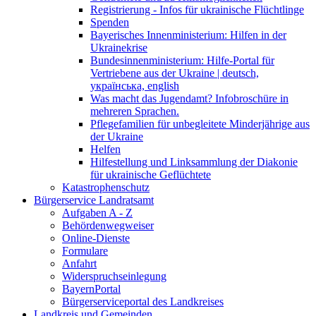
Registrierung - Infos für ukrainische Flüchtlinge
Spenden
Bayerisches Innenministerium: Hilfen in der
Ukrainekrise
Bundesinnenministerium: Hilfe-Portal für
Vertriebene aus der Ukraine | deutsch,
українська, english
Was macht das Jugendamt? Infobroschüre in
mehreren Sprachen.
Pflegefamilien für unbegleitete Minderjährige aus
der Ukraine
Helfen
Hilfestellung und Linksammlung der Diakonie
für ukrainische Geflüchtete
Katastrophenschutz
Bürgerservice Landratsamt
Aufgaben A - Z
Behördenwegweiser
Online-Dienste
Formulare
Anfahrt
Widerspruchseinlegung
BayernPortal
Bürgerserviceportal des Landkreises
Landkreis und Gemeinden