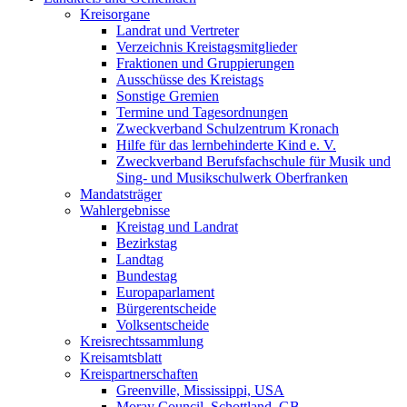
Kreisorgane
Landrat und Vertreter
Verzeichnis Kreistagsmitglieder
Fraktionen und Gruppierungen
Ausschüsse des Kreistags
Sonstige Gremien
Termine und Tagesordnungen
Zweckverband Schulzentrum Kronach
Hilfe für das lernbehinderte Kind e. V.
Zweckverband Berufsfachschule für Musik und
Sing- und Musikschulwerk Oberfranken
Mandatsträger
Wahlergebnisse
Kreistag und Landrat
Bezirkstag
Landtag
Bundestag
Europaparlament
Bürgerentscheide
Volksentscheide
Kreisrechtssammlung
Kreisamtsblatt
Kreispartnerschaften
Greenville, Mississippi, USA
Moray Council, Schottland, GB