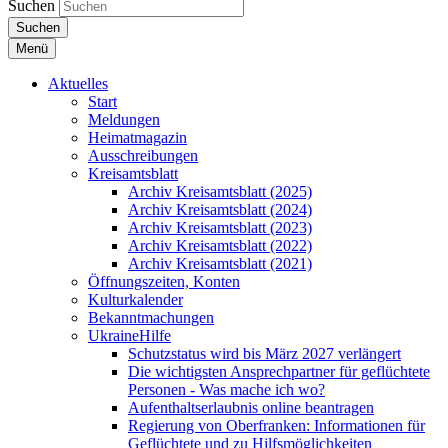
Suchen
Suchen
Menü
Aktuelles
Start
Meldungen
Heimatmagazin
Ausschreibungen
Kreisamtsblatt
Archiv Kreisamtsblatt (2025)
Archiv Kreisamtsblatt (2024)
Archiv Kreisamtsblatt (2023)
Archiv Kreisamtsblatt (2022)
Archiv Kreisamtsblatt (2021)
Öffnungszeiten, Konten
Kulturkalender
Bekanntmachungen
UkraineHilfe
Schutzstatus wird bis März 2027 verlängert
Die wichtigsten Ansprechpartner für geflüchtete
Personen - Was mache ich wo?
Aufenthaltserlaubnis online beantragen
Regierung von Oberfranken: Informationen für
Geflüchtete und zu Hilfsmöglichkeiten