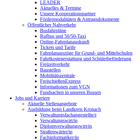
LEADER
Aktuelles & Termine
Unsere Kooperationspartner
Fördermodalitäten & Antragsdokumente
Öffentlicher Nahverkehr
Busfahrpläne
Rufbus und 50/50-Taxi
Online-Fahrplanauskunft
Tickets und Tarife
Fahrplanauszüge für Grund- und Mittelschulen
Fahrtkostenerstattung und Schülerbeförderung
Freizeitverkehr
Baustellen
Mobilitätszentrale
FreischießenExpress
Informationen zum VGN
Fundsachen in unseren Bussen
Jobs und Karriere
Aktuelle Stellenangebote
Ausbildung beim Landkreis Kronach
Verwaltungsfachangestellte/r
Verwaltungswirt/in
Diplomverwaltungswirt/in
Straßenwärter/in
Fachinformatiker/in