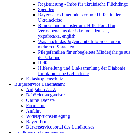
Registrierung - Infos für ukrainische Flüchtlinge
Spenden
Bayerisches Innenministerium: Hilfen in der
Ukrainekrise
Bundesinnenministerium: Hilfe-Portal für
Vertriebene aus der Ukraine | deutsch,
українська, english
Was macht das Jugendamt? Infobroschüre in
mehreren Sprachen.
Pflegefamilien für unbegleitete Minderjährige aus
der Ukraine
Helfen
Hilfestellung und Linksammlung der Diakonie
für ukrainische Geflüchtete
Katastrophenschutz
Bürgerservice Landratsamt
Aufgaben A - Z
Behördenwegweiser
Online-Dienste
Formulare
Anfahrt
Widerspruchseinlegung
BayernPortal
Bürgerserviceportal des Landkreises
Landkreis und Gemeinden