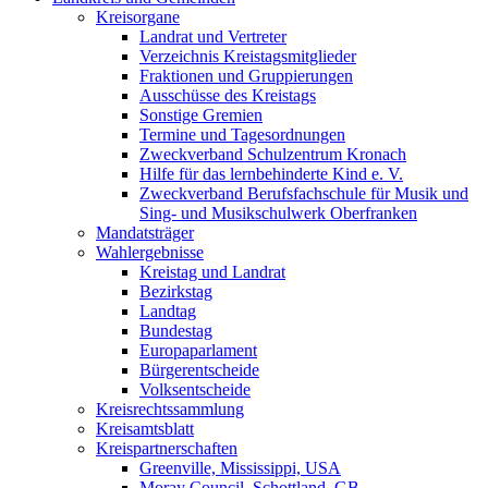
Kreisorgane
Landrat und Vertreter
Verzeichnis Kreistagsmitglieder
Fraktionen und Gruppierungen
Ausschüsse des Kreistags
Sonstige Gremien
Termine und Tagesordnungen
Zweckverband Schulzentrum Kronach
Hilfe für das lernbehinderte Kind e. V.
Zweckverband Berufsfachschule für Musik und
Sing- und Musikschulwerk Oberfranken
Mandatsträger
Wahlergebnisse
Kreistag und Landrat
Bezirkstag
Landtag
Bundestag
Europaparlament
Bürgerentscheide
Volksentscheide
Kreisrechtssammlung
Kreisamtsblatt
Kreispartnerschaften
Greenville, Mississippi, USA
Moray Council, Schottland, GB