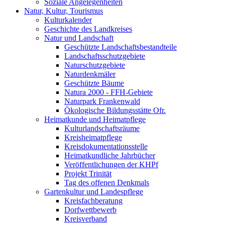
Soziale Angelegenheiten
Natur, Kultur, Tourismus
Kulturkalender
Geschichte des Landkreises
Natur und Landschaft
Geschützte Landschaftsbestandteile
Landschaftsschutzgebiete
Naturschutzgebiete
Naturdenkmäler
Geschützte Bäume
Natura 2000 - FFH-Gebiete
Naturpark Frankenwald
Ökologische Bildungsstätte Ofr.
Heimatkunde und Heimatpflege
Kulturlandschaftsräume
Kreisheimatpflege
Kreisdokumentationsstelle
Heimatkundliche Jahrbücher
Veröffentlichungen der KHPf
Projekt Trinität
Tag des offenen Denkmals
Gartenkultur und Landespflege
Kreisfachberatung
Dorfwettbewerb
Kreisverband