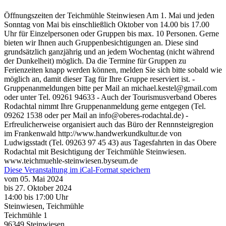
Öffnungszeiten der Teichmühle Steinwiesen Am 1. Mai und jeden
Sonntag von Mai bis einschließlich Oktober von 14.00 bis 17.00
Uhr für Einzelpersonen oder Gruppen bis max. 10 Personen. Gerne
bieten wir Ihnen auch Gruppenbesichtigungen an. Diese sind
grundsätzlich ganzjährig und an jedem Wochentag (nicht während
der Dunkelheit) möglich. Da die Termine für Gruppen zu
Ferienzeiten knapp werden können, melden Sie sich bitte sobald wie
möglich an, damit dieser Tag für Ihre Gruppe reserviert ist. -
Gruppenanmeldungen bitte per Mail an michael.kestel@gmail.com
oder unter Tel. 09261 94633 - Auch der Tourismusverband Oberes
Rodachtal nimmt Ihre Gruppenanmeldung gerne entgegen (Tel.
09262 1538 oder per Mail an info@oberes-rodachtal.de) -
Erfreulicherweise organisiert auch das Büro der Rennnsteigregion
im Frankenwald http://www.handwerkundkultur.de von
Ludwigsstadt (Tel. 09263 97 45 43) aus Tagesfahrten in das Obere
Rodachtal mit Besichtigung der Teichmühle Steinwiesen.
www.teichmuehle-steinwiesen.byseum.de
Diese Veranstaltung im iCal-Format speichern
vom 05. Mai 2024
bis 27. Oktober 2024
14:00
bis
17:00 Uhr
Steinwiesen, Teichmühle
Teichmühle 1
96349
Steinwiesen