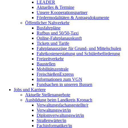
LEADER
Aktuelles & Termine
Unsere Kooperationspartner
Fördermodalitäten & Antragsdokumente
Öffentlicher Nahverkehr
Busfahrpläne
Rufbus und 50/50-Taxi
Online-Fahrplanauskunft
Tickets und Tarife
Fahrplanauszüge für Grund- und Mittelschulen
Fahrtkostenerstattung und Schülerbeförderung
Freizeitverkehr
Baustellen
Mobilitätszentrale
FreischießenExpress
Informationen zum VGN
Fundsachen in unseren Bussen
Jobs und Karriere
Aktuelle Stellenangebote
Ausbildung beim Landkreis Kronach
Verwaltungsfachangestellte/r
Verwaltungswirt/in
Diplomverwaltungswirt/in
Straßenwärter/in
Fachinformatiker/in