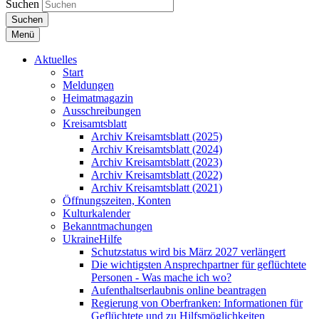
Suchen
Suchen
Menü
Aktuelles
Start
Meldungen
Heimatmagazin
Ausschreibungen
Kreisamtsblatt
Archiv Kreisamtsblatt (2025)
Archiv Kreisamtsblatt (2024)
Archiv Kreisamtsblatt (2023)
Archiv Kreisamtsblatt (2022)
Archiv Kreisamtsblatt (2021)
Öffnungszeiten, Konten
Kulturkalender
Bekanntmachungen
UkraineHilfe
Schutzstatus wird bis März 2027 verlängert
Die wichtigsten Ansprechpartner für geflüchtete
Personen - Was mache ich wo?
Aufenthaltserlaubnis online beantragen
Regierung von Oberfranken: Informationen für
Geflüchtete und zu Hilfsmöglichkeiten