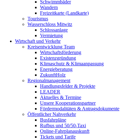
Schwimmbäder
Wandern
Freizeitkarte (Landkarte)
Tourismus
Wasserschloss Mitwitz
Schlossanlage
Vermietung
Wirtschaft und Verkehr
Kreisentwicklung Team
Wirtschaftsförderung
Existenzgründung
Klimaschutz & Klimaanpassung
Energieberatung
ZukunftHolz
Regionalmanagement
Handlungsfelder & Projekte
LEADER
Aktuelles & Termine
Unsere Kooperationspartner
Fördermodalitäten & Antragsdokumente
Öffentlicher Nahverkehr
Busfahrpläne
Rufbus und 50/50-Taxi
Online-Fahrplanauskunft
Tickets und Tarife