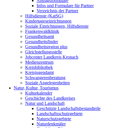
Antragsformulare
Infos und Formulare für Partner
Verzeichnis der Partner
Hilfsdienste (KatSG)
Kindertageseinrichtungen
Soziale Einrichtungen, Hilfsdienste
Frankenwaldklinik
Gesundheitsamt
Gesundheitsfinder
Gesundheitsregion plus
Gleichstellungsstelle
Jobcenter Landkreis Kronach
Medienzentrum
Kreisbibliothek
Kreisjugendamt
Schwangerenberatung
Soziale Angelegenheiten
Natur, Kultur, Tourismus
Kulturkalender
Geschichte des Landkreises
Natur und Landschaft
Geschützte Landschaftsbestandteile
Landschaftsschutzgebiete
Naturschutzgebiete
Naturdenkmäler