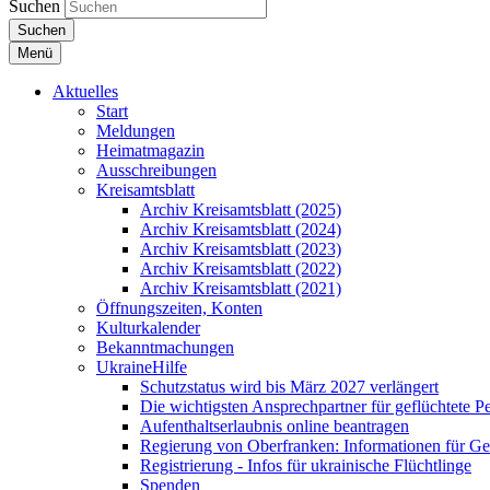
Suchen
Suchen
Menü
Aktuelles
Start
Meldungen
Heimatmagazin
Ausschreibungen
Kreisamtsblatt
Archiv Kreisamtsblatt (2025)
Archiv Kreisamtsblatt (2024)
Archiv Kreisamtsblatt (2023)
Archiv Kreisamtsblatt (2022)
Archiv Kreisamtsblatt (2021)
Öffnungszeiten, Konten
Kulturkalender
Bekanntmachungen
UkraineHilfe
Schutzstatus wird bis März 2027 verlängert
Die wichtigsten Ansprechpartner für geflüchtete 
Aufenthaltserlaubnis online beantragen
Regierung von Oberfranken: Informationen für Gef
Registrierung - Infos für ukrainische Flüchtlinge
Spenden