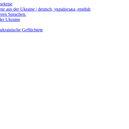
nekrise
ene aus der Ukraine | deutsch, українська, english
eren Sprachen.
der Ukraine
ukrainische Geflüchtete