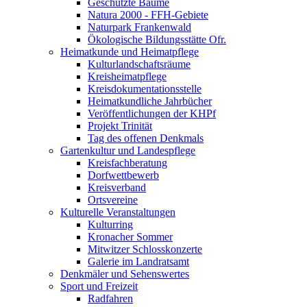
Geschützte Bäume
Natura 2000 - FFH-Gebiete
Naturpark Frankenwald
Ökologische Bildungsstätte Ofr.
Heimatkunde und Heimatpflege
Kulturlandschaftsräume
Kreisheimatpflege
Kreisdokumentationsstelle
Heimatkundliche Jahrbücher
Veröffentlichungen der KHPf
Projekt Trinität
Tag des offenen Denkmals
Gartenkultur und Landespflege
Kreisfachberatung
Dorfwettbewerb
Kreisverband
Ortsvereine
Kulturelle Veranstaltungen
Kulturring
Kronacher Sommer
Mitwitzer Schlosskonzerte
Galerie im Landratsamt
Denkmäler und Sehenswertes
Sport und Freizeit
Radfahren