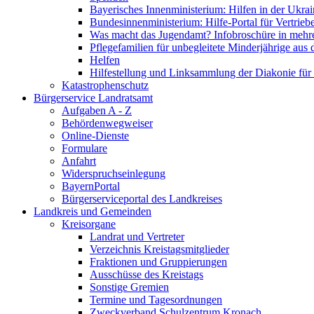
Bayerisches Innenministerium: Hilfen in der Ukrai
Bundesinnenministerium: Hilfe-Portal für Vertrieb
Was macht das Jugendamt? Infobroschüre in mehr
Pflegefamilien für unbegleitete Minderjährige aus 
Helfen
Hilfestellung und Linksammlung der Diakonie für 
Katastrophenschutz
Bürgerservice Landratsamt
Aufgaben A - Z
Behördenwegweiser
Online-Dienste
Formulare
Anfahrt
Widerspruchseinlegung
BayernPortal
Bürgerserviceportal des Landkreises
Landkreis und Gemeinden
Kreisorgane
Landrat und Vertreter
Verzeichnis Kreistagsmitglieder
Fraktionen und Gruppierungen
Ausschüsse des Kreistags
Sonstige Gremien
Termine und Tagesordnungen
Zweckverband Schulzentrum Kronach