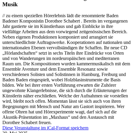
Musik
// zu einem speziellen Hörerlebnis lädt die renommierte Baden
Badener Komponistin Dorothee Schabert . Bereits im vergangenen
Jahr gastierte sie im Künstlerhaus und gab Einblicke in ihre
vielfältige Arbeiten aus dem vorwiegend zeitgenössischen Bereich.
Neben eigenen Produktionen komponiert und arrangiert sie
unterschiedlichste Auftragswerke. Kooperationen auf nationalen und
internationalen Ebenen vervollständigen ihr Schaffen. Ihr neue CD
„Hörlandschaften“ setzt in sechs Titeln ihre Eindrücke von Orten
und von Wanderungen im nordeuropäischen und mediterranen
Raum um. Die Kompositionen wurden kammermusikalisch mit dem
Ensemble Aventure und dem Ensemble Resonanz sowie
verschiedenen Solisten und Solistinnen in Hamburg, Freiburg und
Baden Baden eingespielt, wobei Holzblasinstrumente die Basis
bilden. Wie bei ihrer ersten Vorführung erwarten die Zuhörer
ungewohnte Klangerlebnisse, die sich durch die Erläuterungen der
Künstlerin näher erschließen. Welche der Aufnahmen sie vorstellen
wird, bleibt noch offen. Momentan lässt sie sich auch von ihren
Begegnungen mit Mensch und Natur am Gastort inspirieren. Wer
offene Ohren hat und Hörexperimente wagt, darf sich auf die
Akustik-Präsentation im „Maxhaus“ und den Austausch mit
Dorothee Schabert freuen.
Diese Veranstaltung im iCal-Format speichern