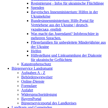
Registrierung - Infos für ukrainische Flüchtlinge
Spenden
Bayerisches Innenministerium: Hilfen in der
Ukrainekrise
Bundesinnenministerium: Hilfe-Portal für
Vertriebene aus der Ukraine | deutsch,
українська, english
Was macht das Jugendamt? Infobroschüre in
mehreren Sprachen.
Pflegefamilien für unbegleitete Minderjährige aus
der Ukraine
Helfen
Hilfestellung und Linksammlung der Diakonie
für ukrainische Geflüchtete
Katastrophenschutz
Bürgerservice Landratsamt
Aufgaben A - Z
Behördenwegweiser
Online-Dienste
Formulare
Anfahrt
Widerspruchseinlegung
BayernPortal
Bürgerserviceportal des Landkreises
Landkreis und Gemeinden