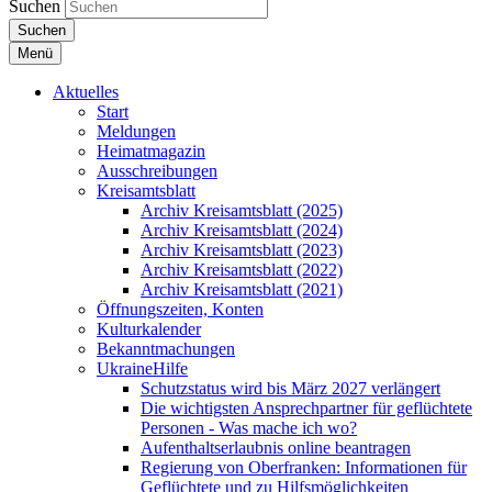
Suchen
Suchen
Menü
Aktuelles
Start
Meldungen
Heimatmagazin
Ausschreibungen
Kreisamtsblatt
Archiv Kreisamtsblatt (2025)
Archiv Kreisamtsblatt (2024)
Archiv Kreisamtsblatt (2023)
Archiv Kreisamtsblatt (2022)
Archiv Kreisamtsblatt (2021)
Öffnungszeiten, Konten
Kulturkalender
Bekanntmachungen
UkraineHilfe
Schutzstatus wird bis März 2027 verlängert
Die wichtigsten Ansprechpartner für geflüchtete
Personen - Was mache ich wo?
Aufenthaltserlaubnis online beantragen
Regierung von Oberfranken: Informationen für
Geflüchtete und zu Hilfsmöglichkeiten