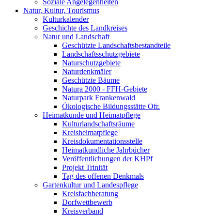
Soziale Angelegenheiten
Natur, Kultur, Tourismus
Kulturkalender
Geschichte des Landkreises
Natur und Landschaft
Geschützte Landschaftsbestandteile
Landschaftsschutzgebiete
Naturschutzgebiete
Naturdenkmäler
Geschützte Bäume
Natura 2000 - FFH-Gebiete
Naturpark Frankenwald
Ökologische Bildungsstätte Ofr.
Heimatkunde und Heimatpflege
Kulturlandschaftsräume
Kreisheimatpflege
Kreisdokumentationsstelle
Heimatkundliche Jahrbücher
Veröffentlichungen der KHPf
Projekt Trinität
Tag des offenen Denkmals
Gartenkultur und Landespflege
Kreisfachberatung
Dorfwettbewerb
Kreisverband