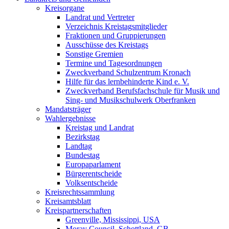
Kreisorgane
Landrat und Vertreter
Verzeichnis Kreistagsmitglieder
Fraktionen und Gruppierungen
Ausschüsse des Kreistags
Sonstige Gremien
Termine und Tagesordnungen
Zweckverband Schulzentrum Kronach
Hilfe für das lernbehinderte Kind e. V.
Zweckverband Berufsfachschule für Musik und
Sing- und Musikschulwerk Oberfranken
Mandatsträger
Wahlergebnisse
Kreistag und Landrat
Bezirkstag
Landtag
Bundestag
Europaparlament
Bürgerentscheide
Volksentscheide
Kreisrechtssammlung
Kreisamtsblatt
Kreispartnerschaften
Greenville, Mississippi, USA
Moray Council, Schottland, GB