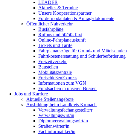
LEADER
Aktuelles & Termine
Unsere Kooperationspartner
Fördermodalitäten & Antragsdokumente
Öffentlicher Nahverkehr
Busfahrpläne
Rufbus und 50/50-Taxi
Online-Fahrplanauskunft
Tickets und Tarife
Fahrplanauszüge für Grund- und Mittelschulen
Fahrtkostenerstattung und Schülerbeförderung
Freizeitverkehr
Baustellen
Mobilitätszentrale
FreischießenExpress
Informationen zum VGN
Fundsachen in unseren Bussen
Jobs und Karriere
Aktuelle Stellenangebote
Ausbildung beim Landkreis Kronach
Verwaltungsfachangestellte/r
Verwaltungswirt/in
Diplomverwaltungswirt/in
Straßenwärter/in
Fachinformatiker/in