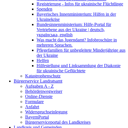
Registrierung - Infos für ukrainische Flüchtlinge
Spenden
Bayerisches Innenministerium: Hilfen in der
Ukrainekrise
Bundesinnenministerium: Hilfe-Portal für
Vertriebene aus der Ukraine | deutsch,
українська, english
Was macht das Jugendamt? Infobroschüre in
mehreren Sprachen.
Pflegefamilien für unbegleitete Minderjährige aus
der Ukraine
Helfen
Hilfestellung und Linksammlung der Diakonie
für ukrainische Geflüchtete
Katastrophenschutz
Bürgerservice Landratsamt
Aufgaben A - Z
Behördenwegweiser
Online-Dienste
Formulare
Anfahrt
Widerspruchseinlegung
BayernPortal
Bürgerserviceportal des Landkreises
Landkreis und Gemeinden