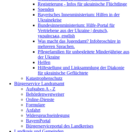
Registrierung - Infos für ukrainische Flüchtlinge
Spenden
Bayerisches Innenministerium: Hilfen in der
Ukrainekrise
Bundesinnenministerium: Hilfe-Portal für
Vertriebene aus der Ukraine | deutsch,
українська, english
Was macht das Jugendamt? Infobroschüre in
mehreren Sprachen.
Pflegefamilien für unbegleitete Minderjährige aus
der Ukraine
Helfen
Hilfestellung und Linksammlung der Diakonie
für ukrainische Geflüchtete
Katastrophenschutz
Bürgerservice Landratsamt
Aufgaben A - Z
Behördenwegweiser
Online-Dienste
Formulare
Anfahrt
Widerspruchseinlegung
BayernPortal
Bürgerserviceportal des Landkreises
Landkreis und Gemeinden