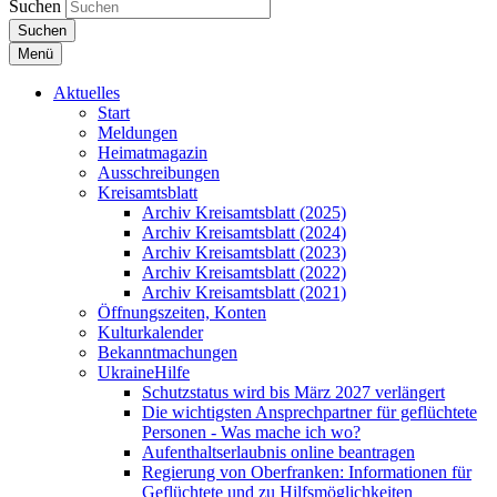
Suchen
Suchen
Menü
Aktuelles
Start
Meldungen
Heimatmagazin
Ausschreibungen
Kreisamtsblatt
Archiv Kreisamtsblatt (2025)
Archiv Kreisamtsblatt (2024)
Archiv Kreisamtsblatt (2023)
Archiv Kreisamtsblatt (2022)
Archiv Kreisamtsblatt (2021)
Öffnungszeiten, Konten
Kulturkalender
Bekanntmachungen
UkraineHilfe
Schutzstatus wird bis März 2027 verlängert
Die wichtigsten Ansprechpartner für geflüchtete
Personen - Was mache ich wo?
Aufenthaltserlaubnis online beantragen
Regierung von Oberfranken: Informationen für
Geflüchtete und zu Hilfsmöglichkeiten