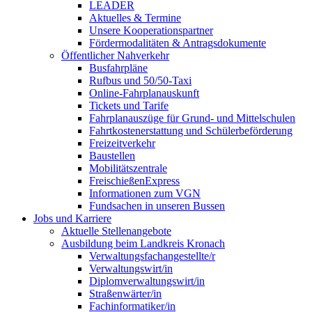
LEADER
Aktuelles & Termine
Unsere Kooperationspartner
Fördermodalitäten & Antragsdokumente
Öffentlicher Nahverkehr
Busfahrpläne
Rufbus und 50/50-Taxi
Online-Fahrplanauskunft
Tickets und Tarife
Fahrplanauszüge für Grund- und Mittelschulen
Fahrtkostenerstattung und Schülerbeförderung
Freizeitverkehr
Baustellen
Mobilitätszentrale
FreischießenExpress
Informationen zum VGN
Fundsachen in unseren Bussen
Jobs und Karriere
Aktuelle Stellenangebote
Ausbildung beim Landkreis Kronach
Verwaltungsfachangestellte/r
Verwaltungswirt/in
Diplomverwaltungswirt/in
Straßenwärter/in
Fachinformatiker/in