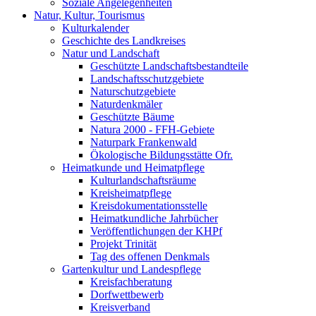
Soziale Angelegenheiten
Natur, Kultur, Tourismus
Kulturkalender
Geschichte des Landkreises
Natur und Landschaft
Geschützte Landschaftsbestandteile
Landschaftsschutzgebiete
Naturschutzgebiete
Naturdenkmäler
Geschützte Bäume
Natura 2000 - FFH-Gebiete
Naturpark Frankenwald
Ökologische Bildungsstätte Ofr.
Heimatkunde und Heimatpflege
Kulturlandschaftsräume
Kreisheimatpflege
Kreisdokumentationsstelle
Heimatkundliche Jahrbücher
Veröffentlichungen der KHPf
Projekt Trinität
Tag des offenen Denkmals
Gartenkultur und Landespflege
Kreisfachberatung
Dorfwettbewerb
Kreisverband