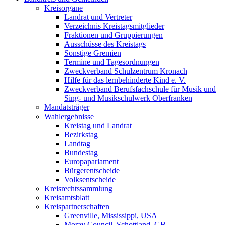
Kreisorgane
Landrat und Vertreter
Verzeichnis Kreistagsmitglieder
Fraktionen und Gruppierungen
Ausschüsse des Kreistags
Sonstige Gremien
Termine und Tagesordnungen
Zweckverband Schulzentrum Kronach
Hilfe für das lernbehinderte Kind e. V.
Zweckverband Berufsfachschule für Musik und
Sing- und Musikschulwerk Oberfranken
Mandatsträger
Wahlergebnisse
Kreistag und Landrat
Bezirkstag
Landtag
Bundestag
Europaparlament
Bürgerentscheide
Volksentscheide
Kreisrechtssammlung
Kreisamtsblatt
Kreispartnerschaften
Greenville, Mississippi, USA
Moray Council, Schottland, GB