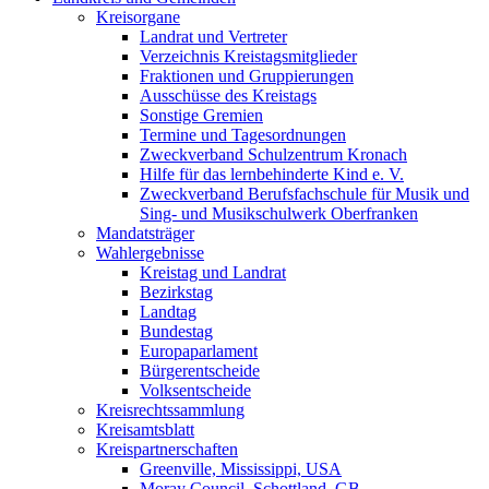
Kreisorgane
Landrat und Vertreter
Verzeichnis Kreistagsmitglieder
Fraktionen und Gruppierungen
Ausschüsse des Kreistags
Sonstige Gremien
Termine und Tagesordnungen
Zweckverband Schulzentrum Kronach
Hilfe für das lernbehinderte Kind e. V.
Zweckverband Berufsfachschule für Musik und
Sing- und Musikschulwerk Oberfranken
Mandatsträger
Wahlergebnisse
Kreistag und Landrat
Bezirkstag
Landtag
Bundestag
Europaparlament
Bürgerentscheide
Volksentscheide
Kreisrechtssammlung
Kreisamtsblatt
Kreispartnerschaften
Greenville, Mississippi, USA
Moray Council, Schottland, GB