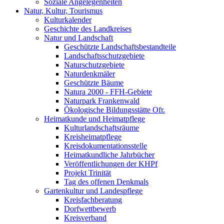
Soziale Angelegenheiten
Natur, Kultur, Tourismus
Kulturkalender
Geschichte des Landkreises
Natur und Landschaft
Geschützte Landschaftsbestandteile
Landschaftsschutzgebiete
Naturschutzgebiete
Naturdenkmäler
Geschützte Bäume
Natura 2000 - FFH-Gebiete
Naturpark Frankenwald
Ökologische Bildungsstätte Ofr.
Heimatkunde und Heimatpflege
Kulturlandschaftsräume
Kreisheimatpflege
Kreisdokumentationsstelle
Heimatkundliche Jahrbücher
Veröffentlichungen der KHPf
Projekt Trinität
Tag des offenen Denkmals
Gartenkultur und Landespflege
Kreisfachberatung
Dorfwettbewerb
Kreisverband