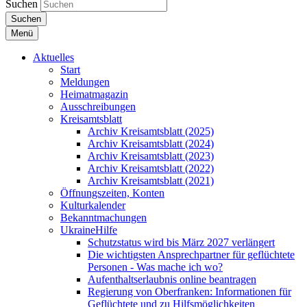
Suchen
Suchen
Menü
Aktuelles
Start
Meldungen
Heimatmagazin
Ausschreibungen
Kreisamtsblatt
Archiv Kreisamtsblatt (2025)
Archiv Kreisamtsblatt (2024)
Archiv Kreisamtsblatt (2023)
Archiv Kreisamtsblatt (2022)
Archiv Kreisamtsblatt (2021)
Öffnungszeiten, Konten
Kulturkalender
Bekanntmachungen
UkraineHilfe
Schutzstatus wird bis März 2027 verlängert
Die wichtigsten Ansprechpartner für geflüchtete
Personen - Was mache ich wo?
Aufenthaltserlaubnis online beantragen
Regierung von Oberfranken: Informationen für
Geflüchtete und zu Hilfsmöglichkeiten