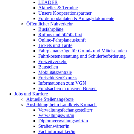
LEADER
Aktuelles & Termine
Unsere Kooperationspartner
Fördermodalitäten & Antragsdokumente
Öffentlicher Nahverkehr
Busfahrpläne
Rufbus und 50/50-Taxi
Online-Fahrplanauskunft
Tickets und Tarife
Fahrplanauszüge für Grund- und Mittelschulen
Fahrtkostenerstattung und Schülerbeförderung
Freizeitverkehr
Baustellen
Mobilitätszentrale
FreischießenExpress
Informationen zum VGN
Fundsachen in unseren Bussen
Jobs und Karriere
Aktuelle Stellenangebote
Ausbildung beim Landkreis Kronach
Verwaltungsfachangestellte/r
Verwaltungswirt/in
Diplomverwaltungswirt/in
Straßenwärter/in
Fachinformatiker/in