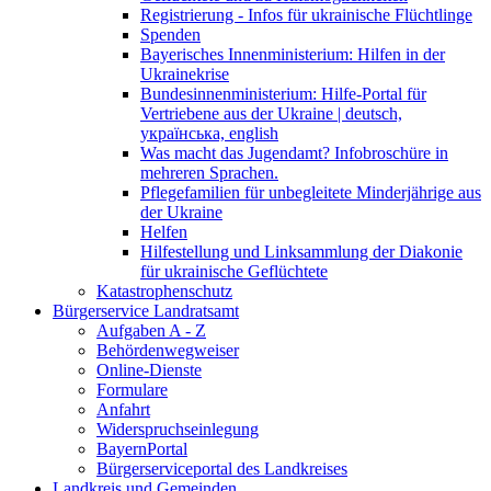
Registrierung - Infos für ukrainische Flüchtlinge
Spenden
Bayerisches Innenministerium: Hilfen in der
Ukrainekrise
Bundesinnenministerium: Hilfe-Portal für
Vertriebene aus der Ukraine | deutsch,
українська, english
Was macht das Jugendamt? Infobroschüre in
mehreren Sprachen.
Pflegefamilien für unbegleitete Minderjährige aus
der Ukraine
Helfen
Hilfestellung und Linksammlung der Diakonie
für ukrainische Geflüchtete
Katastrophenschutz
Bürgerservice Landratsamt
Aufgaben A - Z
Behördenwegweiser
Online-Dienste
Formulare
Anfahrt
Widerspruchseinlegung
BayernPortal
Bürgerserviceportal des Landkreises
Landkreis und Gemeinden