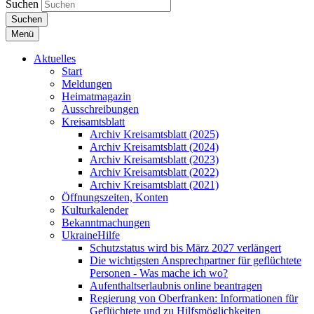
Suchen
Suchen
Menü
Aktuelles
Start
Meldungen
Heimatmagazin
Ausschreibungen
Kreisamtsblatt
Archiv Kreisamtsblatt (2025)
Archiv Kreisamtsblatt (2024)
Archiv Kreisamtsblatt (2023)
Archiv Kreisamtsblatt (2022)
Archiv Kreisamtsblatt (2021)
Öffnungszeiten, Konten
Kulturkalender
Bekanntmachungen
UkraineHilfe
Schutzstatus wird bis März 2027 verlängert
Die wichtigsten Ansprechpartner für geflüchtete
Personen - Was mache ich wo?
Aufenthaltserlaubnis online beantragen
Regierung von Oberfranken: Informationen für
Geflüchtete und zu Hilfsmöglichkeiten