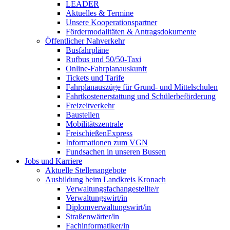
LEADER
Aktuelles & Termine
Unsere Kooperationspartner
Fördermodalitäten & Antragsdokumente
Öffentlicher Nahverkehr
Busfahrpläne
Rufbus und 50/50-Taxi
Online-Fahrplanauskunft
Tickets und Tarife
Fahrplanauszüge für Grund- und Mittelschulen
Fahrtkostenerstattung und Schülerbeförderung
Freizeitverkehr
Baustellen
Mobilitätszentrale
FreischießenExpress
Informationen zum VGN
Fundsachen in unseren Bussen
Jobs und Karriere
Aktuelle Stellenangebote
Ausbildung beim Landkreis Kronach
Verwaltungsfachangestellte/r
Verwaltungswirt/in
Diplomverwaltungswirt/in
Straßenwärter/in
Fachinformatiker/in