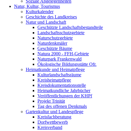
Soziale Angelegenheiten
Natur, Kultur, Tourismus
Kulturkalender
Geschichte des Landkreises
Natur und Landschaft
Geschützte Landschaftsbestandteile
Landschaftsschutzgebiete
Naturschutzgebiete
Naturdenkmäler
Geschützte Bäume
Natura 2000 - FFH-Gebiete
Naturpark Frankenwald
Ökologische Bildungsstätte Ofr.
Heimatkunde und Heimatpflege
Kulturlandschaftsräume
Kreisheimatpflege
Kreisdokumentationsstelle
Heimatkundliche Jahrbücher
Veröffentlichungen der KHPf
Projekt Trinität
Tag des offenen Denkmals
Gartenkultur und Landespflege
Kreisfachberatung
Dorfwettbewerb
Kreisverband