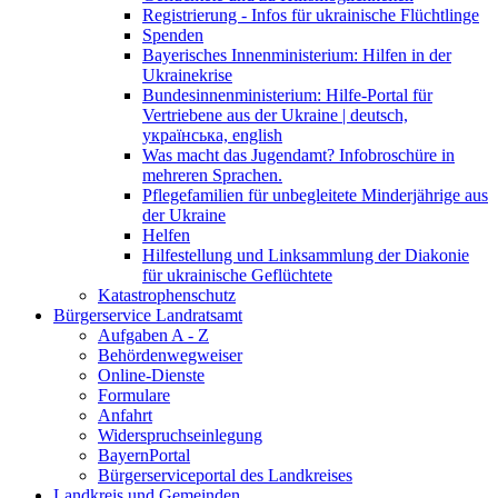
Registrierung - Infos für ukrainische Flüchtlinge
Spenden
Bayerisches Innenministerium: Hilfen in der
Ukrainekrise
Bundesinnenministerium: Hilfe-Portal für
Vertriebene aus der Ukraine | deutsch,
українська, english
Was macht das Jugendamt? Infobroschüre in
mehreren Sprachen.
Pflegefamilien für unbegleitete Minderjährige aus
der Ukraine
Helfen
Hilfestellung und Linksammlung der Diakonie
für ukrainische Geflüchtete
Katastrophenschutz
Bürgerservice Landratsamt
Aufgaben A - Z
Behördenwegweiser
Online-Dienste
Formulare
Anfahrt
Widerspruchseinlegung
BayernPortal
Bürgerserviceportal des Landkreises
Landkreis und Gemeinden