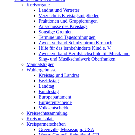
Kreisorgane
Landrat und Vertreter
Verzeichnis Kreistagsmitglieder
Fraktionen und Gruppierungen
Ausschüsse des Kreistags
Sonstige Gremien
Termine und Tagesordnungen
Zweckverband Schulzentrum Kronach
Hilfe für das lernbehinderte Kind e. V.
Zweckverband Berufsfachschule für Musik und
Sing- und Musikschulwerk Oberfranken
Mandatsträger
Wahlergebnisse
Kreistag und Landrat
Bezirkstag
Landtag
Bundestag
Europaparlament
Bürgerentscheide
Volksentscheide
Kreisrechtssammlung
Kreisamtsblatt
Kreispartnerschaften
Greenville, Mississippi, USA
Moray Council, Schottland, GB