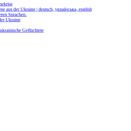
nekrise
ene aus der Ukraine | deutsch, українська, english
eren Sprachen.
der Ukraine
ukrainische Geflüchtete