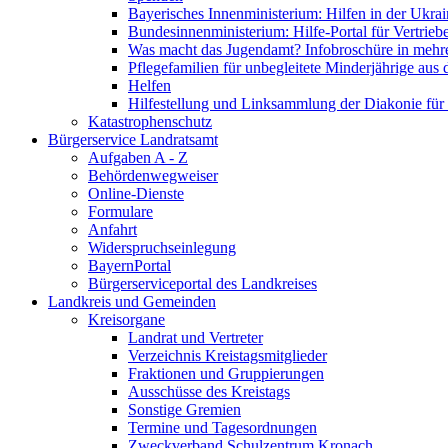
Bayerisches Innenministerium: Hilfen in der Ukrai
Bundesinnenministerium: Hilfe-Portal für Vertrieb
Was macht das Jugendamt? Infobroschüre in mehr
Pflegefamilien für unbegleitete Minderjährige aus 
Helfen
Hilfestellung und Linksammlung der Diakonie für 
Katastrophenschutz
Bürgerservice Landratsamt
Aufgaben A - Z
Behördenwegweiser
Online-Dienste
Formulare
Anfahrt
Widerspruchseinlegung
BayernPortal
Bürgerserviceportal des Landkreises
Landkreis und Gemeinden
Kreisorgane
Landrat und Vertreter
Verzeichnis Kreistagsmitglieder
Fraktionen und Gruppierungen
Ausschüsse des Kreistags
Sonstige Gremien
Termine und Tagesordnungen
Zweckverband Schulzentrum Kronach