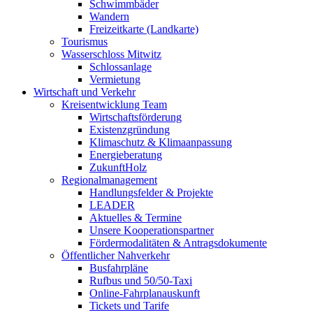
Schwimmbäder
Wandern
Freizeitkarte (Landkarte)
Tourismus
Wasserschloss Mitwitz
Schlossanlage
Vermietung
Wirtschaft und Verkehr
Kreisentwicklung Team
Wirtschaftsförderung
Existenzgründung
Klimaschutz & Klimaanpassung
Energieberatung
ZukunftHolz
Regionalmanagement
Handlungsfelder & Projekte
LEADER
Aktuelles & Termine
Unsere Kooperationspartner
Fördermodalitäten & Antragsdokumente
Öffentlicher Nahverkehr
Busfahrpläne
Rufbus und 50/50-Taxi
Online-Fahrplanauskunft
Tickets und Tarife