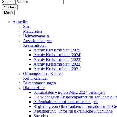
Suchen
Suchen
Menü
Aktuelles
Start
Meldungen
Heimatmagazin
Ausschreibungen
Kreisamtsblatt
Archiv Kreisamtsblatt (2025)
Archiv Kreisamtsblatt (2024)
Archiv Kreisamtsblatt (2023)
Archiv Kreisamtsblatt (2022)
Archiv Kreisamtsblatt (2021)
Öffnungszeiten, Konten
Kulturkalender
Bekanntmachungen
UkraineHilfe
Schutzstatus wird bis März 2027 verlängert
Die wichtigsten Ansprechpartner für geflüchtete 
Aufenthaltserlaubnis online beantragen
Regierung von Oberfranken: Informationen für Gef
Registrierung - Infos für ukrainische Flüchtlinge
Spenden