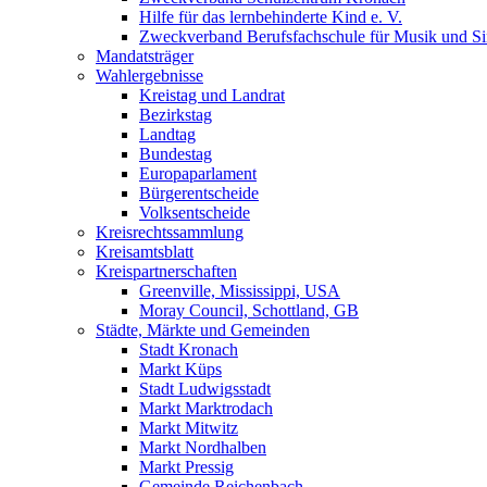
Hilfe für das lernbehinderte Kind e. V.
Zweckverband Berufsfachschule für Musik und S
Mandatsträger
Wahlergebnisse
Kreistag und Landrat
Bezirkstag
Landtag
Bundestag
Europaparlament
Bürgerentscheide
Volksentscheide
Kreisrechtssammlung
Kreisamtsblatt
Kreispartnerschaften
Greenville, Mississippi, USA
Moray Council, Schottland, GB
Städte, Märkte und Gemeinden
Stadt Kronach
Markt Küps
Stadt Ludwigsstadt
Markt Marktrodach
Markt Mitwitz
Markt Nordhalben
Markt Pressig
Gemeinde Reichenbach