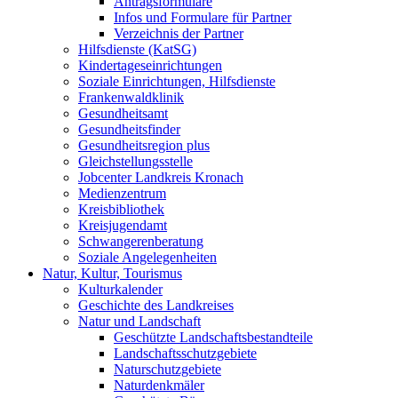
Antragsformulare
Infos und Formulare für Partner
Verzeichnis der Partner
Hilfsdienste (KatSG)
Kindertageseinrichtungen
Soziale Einrichtungen, Hilfsdienste
Frankenwaldklinik
Gesundheitsamt
Gesundheitsfinder
Gesundheitsregion plus
Gleichstellungsstelle
Jobcenter Landkreis Kronach
Medienzentrum
Kreisbibliothek
Kreisjugendamt
Schwangerenberatung
Soziale Angelegenheiten
Natur, Kultur, Tourismus
Kulturkalender
Geschichte des Landkreises
Natur und Landschaft
Geschützte Landschaftsbestandteile
Landschaftsschutzgebiete
Naturschutzgebiete
Naturdenkmäler