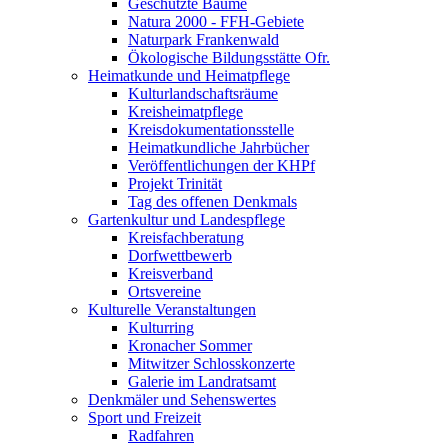
Geschützte Bäume
Natura 2000 - FFH-Gebiete
Naturpark Frankenwald
Ökologische Bildungsstätte Ofr.
Heimatkunde und Heimatpflege
Kulturlandschaftsräume
Kreisheimatpflege
Kreisdokumentationsstelle
Heimatkundliche Jahrbücher
Veröffentlichungen der KHPf
Projekt Trinität
Tag des offenen Denkmals
Gartenkultur und Landespflege
Kreisfachberatung
Dorfwettbewerb
Kreisverband
Ortsvereine
Kulturelle Veranstaltungen
Kulturring
Kronacher Sommer
Mitwitzer Schlosskonzerte
Galerie im Landratsamt
Denkmäler und Sehenswertes
Sport und Freizeit
Radfahren