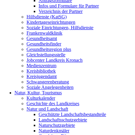
Antragsformulare
Infos und Formulare für Partner
Verzeichnis der Partner
Hilfsdienste (KatSG)
Kindertageseinrichtungen
Soziale Einrichtungen, Hilfsdienste
Frankenwaldklinik
Gesundheitsamt
Gesundheitsfinder
Gesundheitsregion plus
Gleichstellungsstelle
Jobcenter Landkreis Kronach
Medienzentrum
Kreisbibliothek
Kreisjugendamt
Schwangerenberatung
Soziale Angelegenheiten
Natur, Kultur, Tourismus
Kulturkalender
Geschichte des Landkreises
Natur und Landschaft
Geschützte Landschaftsbestandteile
Landschaftsschutzgebiete
Naturschutzgebiete
Naturdenkmäler