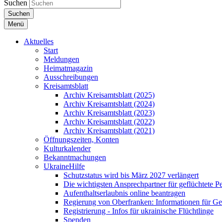
Suchen
Suchen
Menü
Aktuelles
Start
Meldungen
Heimatmagazin
Ausschreibungen
Kreisamtsblatt
Archiv Kreisamtsblatt (2025)
Archiv Kreisamtsblatt (2024)
Archiv Kreisamtsblatt (2023)
Archiv Kreisamtsblatt (2022)
Archiv Kreisamtsblatt (2021)
Öffnungszeiten, Konten
Kulturkalender
Bekanntmachungen
UkraineHilfe
Schutzstatus wird bis März 2027 verlängert
Die wichtigsten Ansprechpartner für geflüchtete 
Aufenthaltserlaubnis online beantragen
Regierung von Oberfranken: Informationen für Gef
Registrierung - Infos für ukrainische Flüchtlinge
Spenden