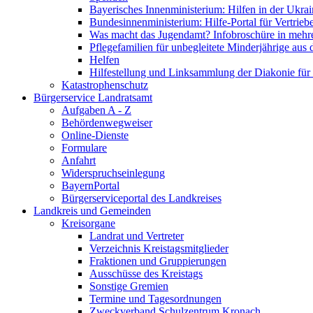
Bayerisches Innenministerium: Hilfen in der Ukrai
Bundesinnenministerium: Hilfe-Portal für Vertrieb
Was macht das Jugendamt? Infobroschüre in mehr
Pflegefamilien für unbegleitete Minderjährige aus 
Helfen
Hilfestellung und Linksammlung der Diakonie für 
Katastrophenschutz
Bürgerservice Landratsamt
Aufgaben A - Z
Behördenwegweiser
Online-Dienste
Formulare
Anfahrt
Widerspruchseinlegung
BayernPortal
Bürgerserviceportal des Landkreises
Landkreis und Gemeinden
Kreisorgane
Landrat und Vertreter
Verzeichnis Kreistagsmitglieder
Fraktionen und Gruppierungen
Ausschüsse des Kreistags
Sonstige Gremien
Termine und Tagesordnungen
Zweckverband Schulzentrum Kronach