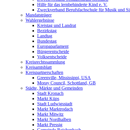
Hilfe für das lernbehinderte Kind e. V.
Zweckverband Berufsfachschule für Musik und S
Mandatsträger
Wahlergebnisse
Kreistag und Landrat
Bezirkstag
Landtag
Bundestag
Europaparlament
Bürgerentscheide
Volksentscheide
Kreisrechtssammlung
Kreisamtsblatt
Kreispartnerschaften
Greenville, Mississippi, USA
Moray Council, Schottland, GB
Städte, Märkte und Gemeinden
Stadt Kronach
Markt Küps
Stadt Ludwigsstadt
Markt Marktrodach
Markt Mitwitz
Markt Nordhalben
Markt Pressig
Gemeinde Reichenbach