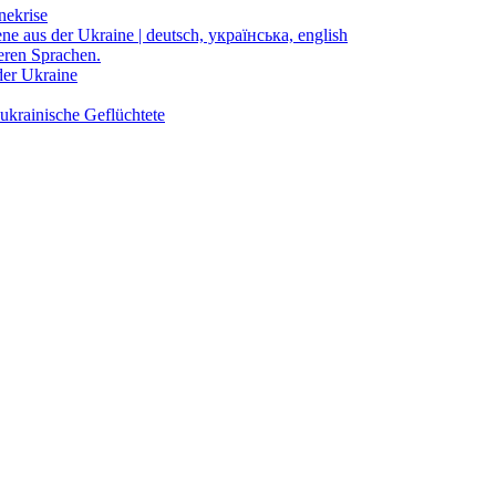
nekrise
ene aus der Ukraine | deutsch, українська, english
eren Sprachen.
der Ukraine
ukrainische Geflüchtete