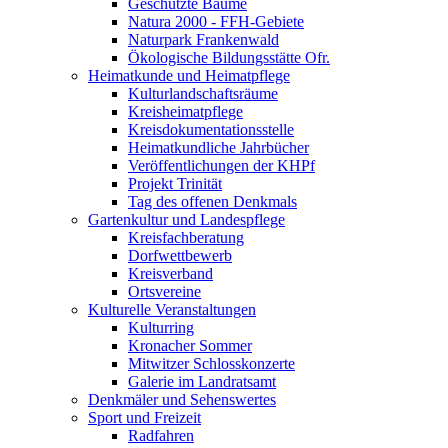
Geschützte Bäume
Natura 2000 - FFH-Gebiete
Naturpark Frankenwald
Ökologische Bildungsstätte Ofr.
Heimatkunde und Heimatpflege
Kulturlandschaftsräume
Kreisheimatpflege
Kreisdokumentationsstelle
Heimatkundliche Jahrbücher
Veröffentlichungen der KHPf
Projekt Trinität
Tag des offenen Denkmals
Gartenkultur und Landespflege
Kreisfachberatung
Dorfwettbewerb
Kreisverband
Ortsvereine
Kulturelle Veranstaltungen
Kulturring
Kronacher Sommer
Mitwitzer Schlosskonzerte
Galerie im Landratsamt
Denkmäler und Sehenswertes
Sport und Freizeit
Radfahren