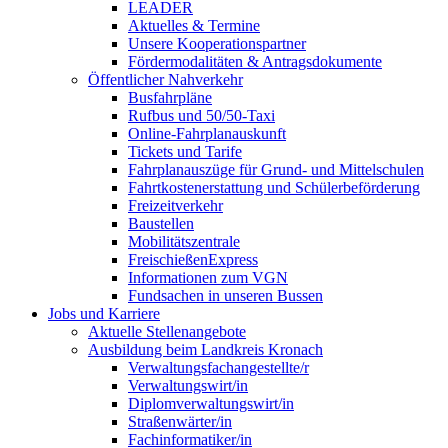
LEADER
Aktuelles & Termine
Unsere Kooperationspartner
Fördermodalitäten & Antragsdokumente
Öffentlicher Nahverkehr
Busfahrpläne
Rufbus und 50/50-Taxi
Online-Fahrplanauskunft
Tickets und Tarife
Fahrplanauszüge für Grund- und Mittelschulen
Fahrtkostenerstattung und Schülerbeförderung
Freizeitverkehr
Baustellen
Mobilitätszentrale
FreischießenExpress
Informationen zum VGN
Fundsachen in unseren Bussen
Jobs und Karriere
Aktuelle Stellenangebote
Ausbildung beim Landkreis Kronach
Verwaltungsfachangestellte/r
Verwaltungswirt/in
Diplomverwaltungswirt/in
Straßenwärter/in
Fachinformatiker/in