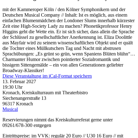
mit der Kammeroper Köln / den Kölner Symphonikern und der
Deutschen Musical Company // Inhalt: Ist es möglich, aus einem
einfachen Blumenmädchen der Londoner Slums innerhalb kürzester
Zeit eine High-Society Lady zu machen? Phonetikprofessor Henry
Higgins geht die Wette ein. Er ist sich sicher, dass allein die Sprache
der Schlüssel zu gesellschaftlicher Anerkennung ist. Eliza Doolittle
aus Mayfair wird zu seinem wissenschaftlichen Objekt und er quält
die Tochter eines Müllkutschers Tag und Nacht mit abstrusen
Sprachübungen: „Es grünt so grün, wenn Spaniens Blüten blühn“…
Charmanter Humor zwischen pointierter Sozialromantik und
bissigem Sittengemälde – ein von allen Generationen geliebter
Broadway-Klassiker!
Diese Veranstaltung im iCal-Format speichern
13. Februar 2027
19:30 Uhr
Kronach, Kreiskulturraum mit Theaterbistro
Siechenangerstraße 13
96317
Kronach
Musical
Reservierungen nimmt das Kreiskulturreferat gerne unter
09261/678-300 entgegen
Eintrittspreise: im VVK: regulär 20 Euro // U30 16 Euro // mit