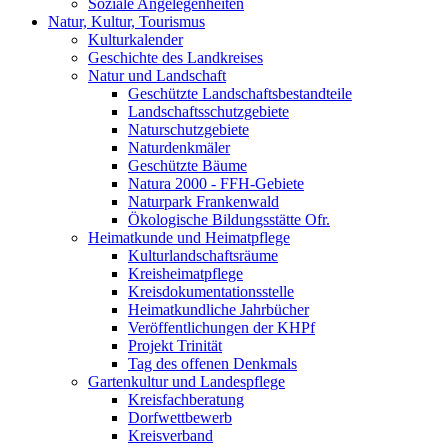
Soziale Angelegenheiten
Natur, Kultur, Tourismus
Kulturkalender
Geschichte des Landkreises
Natur und Landschaft
Geschützte Landschaftsbestandteile
Landschaftsschutzgebiete
Naturschutzgebiete
Naturdenkmäler
Geschützte Bäume
Natura 2000 - FFH-Gebiete
Naturpark Frankenwald
Ökologische Bildungsstätte Ofr.
Heimatkunde und Heimatpflege
Kulturlandschaftsräume
Kreisheimatpflege
Kreisdokumentationsstelle
Heimatkundliche Jahrbücher
Veröffentlichungen der KHPf
Projekt Trinität
Tag des offenen Denkmals
Gartenkultur und Landespflege
Kreisfachberatung
Dorfwettbewerb
Kreisverband