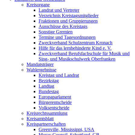
Kreisorgane
Landrat und Vertreter
Verzeichnis Kreistagsmitglieder
Fraktionen und Gruppierungen
Ausschüsse des Kreistags
Sonstige Gremien
Termine und Tagesordnungen
Zweckverband Schulzentrum Kronach
Hilfe für das lernbehinderte Kind e. V.
Zweckverband Berufsfachschule für Musik und
Sing- und Musikschulwerk Oberfranken
Mandatsträger
Wahlergebnisse
Kreistag und Landrat
Bezirkstag
Landtag
Bundestag
Europaparlament
Bürgerentscheide
Volksentscheide
Kreisrechtssammlung
Kreisamtsblatt
Kreispartnerschaften
Greenville, Mississippi, USA
Moray Council, Schottland, GB