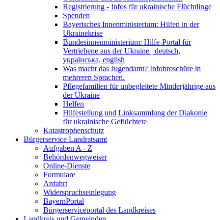
Registrierung - Infos für ukrainische Flüchtlinge
Spenden
Bayerisches Innenministerium: Hilfen in der
Ukrainekrise
Bundesinnenministerium: Hilfe-Portal für
Vertriebene aus der Ukraine | deutsch,
українська, english
Was macht das Jugendamt? Infobroschüre in
mehreren Sprachen.
Pflegefamilien für unbegleitete Minderjährige aus
der Ukraine
Helfen
Hilfestellung und Linksammlung der Diakonie
für ukrainische Geflüchtete
Katastrophenschutz
Bürgerservice Landratsamt
Aufgaben A - Z
Behördenwegweiser
Online-Dienste
Formulare
Anfahrt
Widerspruchseinlegung
BayernPortal
Bürgerserviceportal des Landkreises
Landkreis und Gemeinden