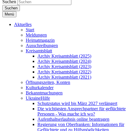
Suchen
Suchen
Menü
Aktuelles
Start
Meldungen
Heimatmagazin
Ausschreibungen
Kreisamtsblatt
Archiv Kreisamtsblatt (2025)
Archiv Kreisamtsblatt (2024)
Archiv Kreisamtsblatt (2023)
Archiv Kreisamtsblatt (2022)
Archiv Kreisamtsblatt (2021)
Öffnungszeiten, Konten
Kulturkalender
Bekanntmachungen
UkraineHilfe
Schutzstatus wird bis März 2027 verlängert
Die wichtigsten Ansprechpartner für geflüchtete
Personen - Was mache ich wo?
Aufenthaltserlaubnis online beantragen
Regierung von Oberfranken: Informationen für
Geflüchtete und zu Hilfsmöglichkeiten