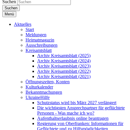
Suchen
Suchen
Menü
Aktuelles
Start
Meldungen
Heimatmagazin
Ausschreibungen
Kreisamtsblatt
Archiv Kreisamtsblatt (2025)
Archiv Kreisamtsblatt (2024)
Archiv Kreisamtsblatt (2023)
Archiv Kreisamtsblatt (2022)
Archiv Kreisamtsblatt (2021)
Öffnungszeiten, Konten
Kulturkalender
Bekanntmachungen
UkraineHilfe
Schutzstatus wird bis März 2027 verlängert
Die wichtigsten Ansprechpartner für geflüchtete
Personen - Was mache ich wo?
Aufenthaltserlaubnis online beantragen
Regierung von Oberfranken: Informationen für
Geflüchtete und zu Hilfsmöglichkeiten