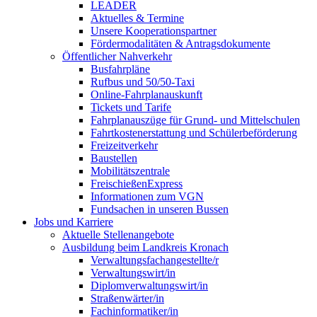
LEADER
Aktuelles & Termine
Unsere Kooperationspartner
Fördermodalitäten & Antragsdokumente
Öffentlicher Nahverkehr
Busfahrpläne
Rufbus und 50/50-Taxi
Online-Fahrplanauskunft
Tickets und Tarife
Fahrplanauszüge für Grund- und Mittelschulen
Fahrtkostenerstattung und Schülerbeförderung
Freizeitverkehr
Baustellen
Mobilitätszentrale
FreischießenExpress
Informationen zum VGN
Fundsachen in unseren Bussen
Jobs und Karriere
Aktuelle Stellenangebote
Ausbildung beim Landkreis Kronach
Verwaltungsfachangestellte/r
Verwaltungswirt/in
Diplomverwaltungswirt/in
Straßenwärter/in
Fachinformatiker/in