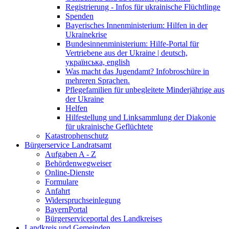
Registrierung - Infos für ukrainische Flüchtlinge
Spenden
Bayerisches Innenministerium: Hilfen in der
Ukrainekrise
Bundesinnenministerium: Hilfe-Portal für
Vertriebene aus der Ukraine | deutsch,
українська, english
Was macht das Jugendamt? Infobroschüre in
mehreren Sprachen.
Pflegefamilien für unbegleitete Minderjährige aus
der Ukraine
Helfen
Hilfestellung und Linksammlung der Diakonie
für ukrainische Geflüchtete
Katastrophenschutz
Bürgerservice Landratsamt
Aufgaben A - Z
Behördenwegweiser
Online-Dienste
Formulare
Anfahrt
Widerspruchseinlegung
BayernPortal
Bürgerserviceportal des Landkreises
Landkreis und Gemeinden