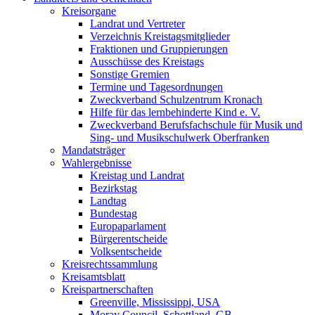
Kreisorgane
Landrat und Vertreter
Verzeichnis Kreistagsmitglieder
Fraktionen und Gruppierungen
Ausschüsse des Kreistags
Sonstige Gremien
Termine und Tagesordnungen
Zweckverband Schulzentrum Kronach
Hilfe für das lernbehinderte Kind e. V.
Zweckverband Berufsfachschule für Musik und
Sing- und Musikschulwerk Oberfranken
Mandatsträger
Wahlergebnisse
Kreistag und Landrat
Bezirkstag
Landtag
Bundestag
Europaparlament
Bürgerentscheide
Volksentscheide
Kreisrechtssammlung
Kreisamtsblatt
Kreispartnerschaften
Greenville, Mississippi, USA
Moray Council, Schottland, GB