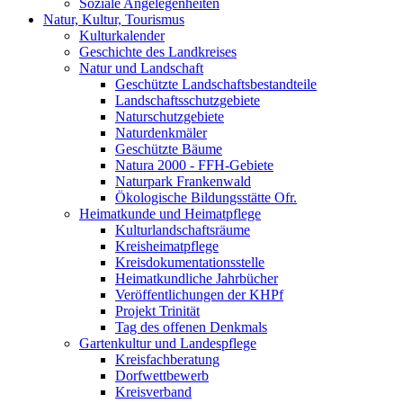
Soziale Angelegenheiten
Natur, Kultur, Tourismus
Kulturkalender
Geschichte des Landkreises
Natur und Landschaft
Geschützte Landschaftsbestandteile
Landschaftsschutzgebiete
Naturschutzgebiete
Naturdenkmäler
Geschützte Bäume
Natura 2000 - FFH-Gebiete
Naturpark Frankenwald
Ökologische Bildungsstätte Ofr.
Heimatkunde und Heimatpflege
Kulturlandschaftsräume
Kreisheimatpflege
Kreisdokumentationsstelle
Heimatkundliche Jahrbücher
Veröffentlichungen der KHPf
Projekt Trinität
Tag des offenen Denkmals
Gartenkultur und Landespflege
Kreisfachberatung
Dorfwettbewerb
Kreisverband