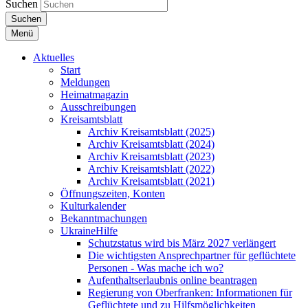
Suchen
Suchen
Menü
Aktuelles
Start
Meldungen
Heimatmagazin
Ausschreibungen
Kreisamtsblatt
Archiv Kreisamtsblatt (2025)
Archiv Kreisamtsblatt (2024)
Archiv Kreisamtsblatt (2023)
Archiv Kreisamtsblatt (2022)
Archiv Kreisamtsblatt (2021)
Öffnungszeiten, Konten
Kulturkalender
Bekanntmachungen
UkraineHilfe
Schutzstatus wird bis März 2027 verlängert
Die wichtigsten Ansprechpartner für geflüchtete
Personen - Was mache ich wo?
Aufenthaltserlaubnis online beantragen
Regierung von Oberfranken: Informationen für
Geflüchtete und zu Hilfsmöglichkeiten