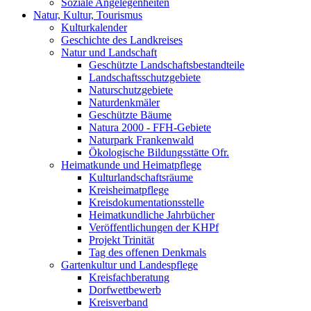
Soziale Angelegenheiten
Natur, Kultur, Tourismus
Kulturkalender
Geschichte des Landkreises
Natur und Landschaft
Geschützte Landschaftsbestandteile
Landschaftsschutzgebiete
Naturschutzgebiete
Naturdenkmäler
Geschützte Bäume
Natura 2000 - FFH-Gebiete
Naturpark Frankenwald
Ökologische Bildungsstätte Ofr.
Heimatkunde und Heimatpflege
Kulturlandschaftsräume
Kreisheimatpflege
Kreisdokumentationsstelle
Heimatkundliche Jahrbücher
Veröffentlichungen der KHPf
Projekt Trinität
Tag des offenen Denkmals
Gartenkultur und Landespflege
Kreisfachberatung
Dorfwettbewerb
Kreisverband