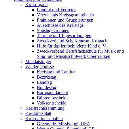
Kreisorgane
Landrat und Vertreter
Verzeichnis Kreistagsmitglieder
Fraktionen und Gruppierungen
Ausschüsse des Kreistags
Sonstige Gremien
Termine und Tagesordnungen
Zweckverband Schulzentrum Kronach
Hilfe für das lernbehinderte Kind e. V.
Zweckverband Berufsfachschule für Musik und
Sing- und Musikschulwerk Oberfranken
Mandatsträger
Wahlergebnisse
Kreistag und Landrat
Bezirkstag
Landtag
Bundestag
Europaparlament
Bürgerentscheide
Volksentscheide
Kreisrechtssammlung
Kreisamtsblatt
Kreispartnerschaften
Greenville, Mississippi, USA
Moray Council, Schottland, GB