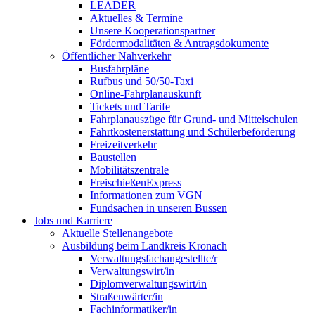
LEADER
Aktuelles & Termine
Unsere Kooperationspartner
Fördermodalitäten & Antragsdokumente
Öffentlicher Nahverkehr
Busfahrpläne
Rufbus und 50/50-Taxi
Online-Fahrplanauskunft
Tickets und Tarife
Fahrplanauszüge für Grund- und Mittelschulen
Fahrtkostenerstattung und Schülerbeförderung
Freizeitverkehr
Baustellen
Mobilitätszentrale
FreischießenExpress
Informationen zum VGN
Fundsachen in unseren Bussen
Jobs und Karriere
Aktuelle Stellenangebote
Ausbildung beim Landkreis Kronach
Verwaltungsfachangestellte/r
Verwaltungswirt/in
Diplomverwaltungswirt/in
Straßenwärter/in
Fachinformatiker/in