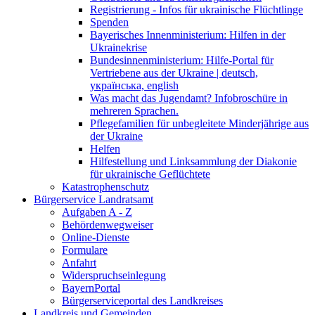
Registrierung - Infos für ukrainische Flüchtlinge
Spenden
Bayerisches Innenministerium: Hilfen in der
Ukrainekrise
Bundesinnenministerium: Hilfe-Portal für
Vertriebene aus der Ukraine | deutsch,
українська, english
Was macht das Jugendamt? Infobroschüre in
mehreren Sprachen.
Pflegefamilien für unbegleitete Minderjährige aus
der Ukraine
Helfen
Hilfestellung und Linksammlung der Diakonie
für ukrainische Geflüchtete
Katastrophenschutz
Bürgerservice Landratsamt
Aufgaben A - Z
Behördenwegweiser
Online-Dienste
Formulare
Anfahrt
Widerspruchseinlegung
BayernPortal
Bürgerserviceportal des Landkreises
Landkreis und Gemeinden