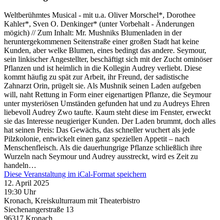
Weltberühmtes Musical - mit u.a. Oliver Morschel*, Dorothee
Kahler*, Sven O. Denkinger* (unter Vorbehalt - Änderungen
mögich) // Zum Inhalt: Mr. Mushniks Blumenladen in der
heruntergekommenen Seitenstraße einer großen Stadt hat keine
Kunden, aber welke Blumen, eines bedingt das andere. Seymour,
sein linkischer Angestellter, beschäftigt sich mit der Zucht ominöser
Pflanzen und ist heimlich in die Kollegin Audrey verliebt. Diese
kommt häufig zu spät zur Arbeit, ihr Freund, der sadistische
Zahnarzt Orin, prügelt sie. Als Mushnik seinen Laden aufgeben
will, naht Rettung in Form einer eigenartigen Pflanze, die Seymour
unter mysteriösen Umständen gefunden hat und zu Audreys Ehren
liebevoll Audrey Zwo taufte. Kaum steht diese im Fenster, erweckt
sie das Interesse neugieriger Kunden. Der Laden brummt, doch alles
hat seinen Preis: Das Gewächs, das schneller wuchert als jede
Pilzkolonie, entwickelt einen ganz speziellen Appetit – nach
Menschenfleisch. Als die dauerhungrige Pflanze schließlich ihre
Wurzeln nach Seymour und Audrey ausstreckt, wird es Zeit zu
handeln…
Diese Veranstaltung im iCal-Format speichern
12. April 2025
19:30 Uhr
Kronach, Kreiskulturraum mit Theaterbistro
Siechenangerstraße 13
96317
Kronach