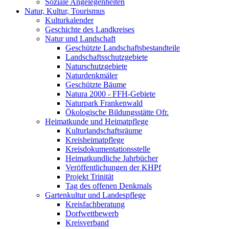
Soziale Angelegenheiten
Natur, Kultur, Tourismus
Kulturkalender
Geschichte des Landkreises
Natur und Landschaft
Geschützte Landschaftsbestandteile
Landschaftsschutzgebiete
Naturschutzgebiete
Naturdenkmäler
Geschützte Bäume
Natura 2000 - FFH-Gebiete
Naturpark Frankenwald
Ökologische Bildungsstätte Ofr.
Heimatkunde und Heimatpflege
Kulturlandschaftsräume
Kreisheimatpflege
Kreisdokumentationsstelle
Heimatkundliche Jahrbücher
Veröffentlichungen der KHPf
Projekt Trinität
Tag des offenen Denkmals
Gartenkultur und Landespflege
Kreisfachberatung
Dorfwettbewerb
Kreisverband