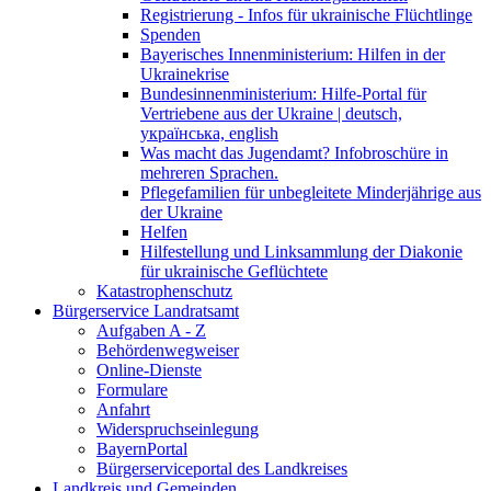
Registrierung - Infos für ukrainische Flüchtlinge
Spenden
Bayerisches Innenministerium: Hilfen in der
Ukrainekrise
Bundesinnenministerium: Hilfe-Portal für
Vertriebene aus der Ukraine | deutsch,
українська, english
Was macht das Jugendamt? Infobroschüre in
mehreren Sprachen.
Pflegefamilien für unbegleitete Minderjährige aus
der Ukraine
Helfen
Hilfestellung und Linksammlung der Diakonie
für ukrainische Geflüchtete
Katastrophenschutz
Bürgerservice Landratsamt
Aufgaben A - Z
Behördenwegweiser
Online-Dienste
Formulare
Anfahrt
Widerspruchseinlegung
BayernPortal
Bürgerserviceportal des Landkreises
Landkreis und Gemeinden