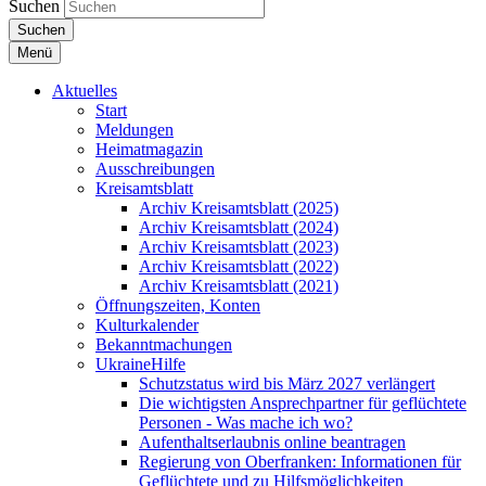
Suchen
Suchen
Menü
Aktuelles
Start
Meldungen
Heimatmagazin
Ausschreibungen
Kreisamtsblatt
Archiv Kreisamtsblatt (2025)
Archiv Kreisamtsblatt (2024)
Archiv Kreisamtsblatt (2023)
Archiv Kreisamtsblatt (2022)
Archiv Kreisamtsblatt (2021)
Öffnungszeiten, Konten
Kulturkalender
Bekanntmachungen
UkraineHilfe
Schutzstatus wird bis März 2027 verlängert
Die wichtigsten Ansprechpartner für geflüchtete
Personen - Was mache ich wo?
Aufenthaltserlaubnis online beantragen
Regierung von Oberfranken: Informationen für
Geflüchtete und zu Hilfsmöglichkeiten