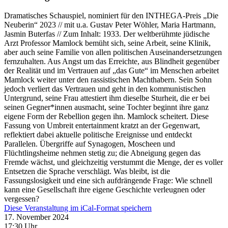
Dramatisches Schauspiel, nominiert für den INTHEGA-Preis „Die
Neuberin“ 2023 // mit u.a. Gustav Peter Wöhler, Maria Hartmann,
Jasmin Buterfas // Zum Inhalt: 1933. Der weltberühmte jüdische
Arzt Professor Mamlock bemüht sich, seine Arbeit, seine Klinik,
aber auch seine Familie von allen politischen Auseinandersetzungen
fernzuhalten. Aus Angst um das Erreichte, aus Blindheit gegenüber
der Realität und im Vertrauen auf „das Gute“ im Menschen arbeitet
Mamlock weiter unter den rassistischen Machthabern. Sein Sohn
jedoch verliert das Vertrauen und geht in den kommunistischen
Untergrund, seine Frau attestiert ihm dieselbe Sturheit, die er bei
seinen Gegner*innen ausmacht, seine Tochter beginnt ihre ganz
eigene Form der Rebellion gegen ihn. Mamlock scheitert. Diese
Fassung von Umbreit entertainment kratzt an der Gegenwart,
reflektiert dabei aktuelle politische Ereignisse und entdeckt
Parallelen. Übergriffe auf Synagogen, Moscheen und
Flüchtlingsheime nehmen stetig zu; die Abneigung gegen das
Fremde wächst, und gleichzeitig verstummt die Menge, der es voller
Entsetzen die Sprache verschlägt. Was bleibt, ist die
Fassungslosigkeit und eine sich aufdrängende Frage: Wie schnell
kann eine Gesellschaft ihre eigene Geschichte verleugnen oder
vergessen?
Diese Veranstaltung im iCal-Format speichern
17. November 2024
17:30 Uhr