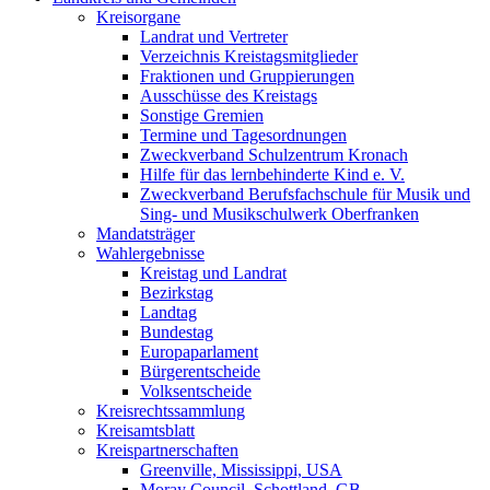
Kreisorgane
Landrat und Vertreter
Verzeichnis Kreistagsmitglieder
Fraktionen und Gruppierungen
Ausschüsse des Kreistags
Sonstige Gremien
Termine und Tagesordnungen
Zweckverband Schulzentrum Kronach
Hilfe für das lernbehinderte Kind e. V.
Zweckverband Berufsfachschule für Musik und
Sing- und Musikschulwerk Oberfranken
Mandatsträger
Wahlergebnisse
Kreistag und Landrat
Bezirkstag
Landtag
Bundestag
Europaparlament
Bürgerentscheide
Volksentscheide
Kreisrechtssammlung
Kreisamtsblatt
Kreispartnerschaften
Greenville, Mississippi, USA
Moray Council, Schottland, GB