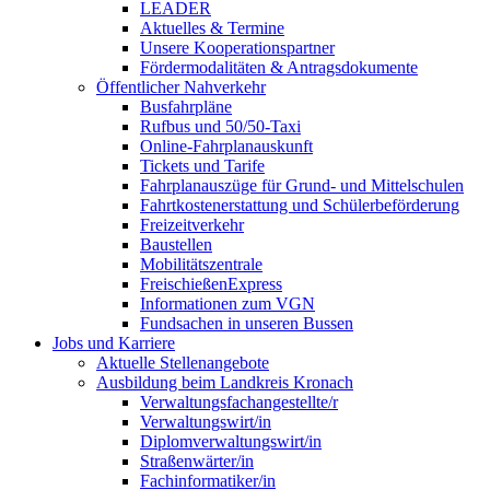
LEADER
Aktuelles & Termine
Unsere Kooperationspartner
Fördermodalitäten & Antragsdokumente
Öffentlicher Nahverkehr
Busfahrpläne
Rufbus und 50/50-Taxi
Online-Fahrplanauskunft
Tickets und Tarife
Fahrplanauszüge für Grund- und Mittelschulen
Fahrtkostenerstattung und Schülerbeförderung
Freizeitverkehr
Baustellen
Mobilitätszentrale
FreischießenExpress
Informationen zum VGN
Fundsachen in unseren Bussen
Jobs und Karriere
Aktuelle Stellenangebote
Ausbildung beim Landkreis Kronach
Verwaltungsfachangestellte/r
Verwaltungswirt/in
Diplomverwaltungswirt/in
Straßenwärter/in
Fachinformatiker/in