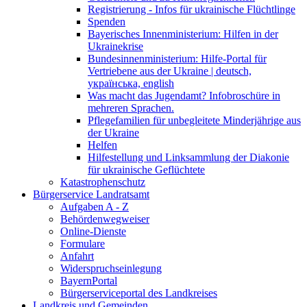
Registrierung - Infos für ukrainische Flüchtlinge
Spenden
Bayerisches Innenministerium: Hilfen in der
Ukrainekrise
Bundesinnenministerium: Hilfe-Portal für
Vertriebene aus der Ukraine | deutsch,
українська, english
Was macht das Jugendamt? Infobroschüre in
mehreren Sprachen.
Pflegefamilien für unbegleitete Minderjährige aus
der Ukraine
Helfen
Hilfestellung und Linksammlung der Diakonie
für ukrainische Geflüchtete
Katastrophenschutz
Bürgerservice Landratsamt
Aufgaben A - Z
Behördenwegweiser
Online-Dienste
Formulare
Anfahrt
Widerspruchseinlegung
BayernPortal
Bürgerserviceportal des Landkreises
Landkreis und Gemeinden