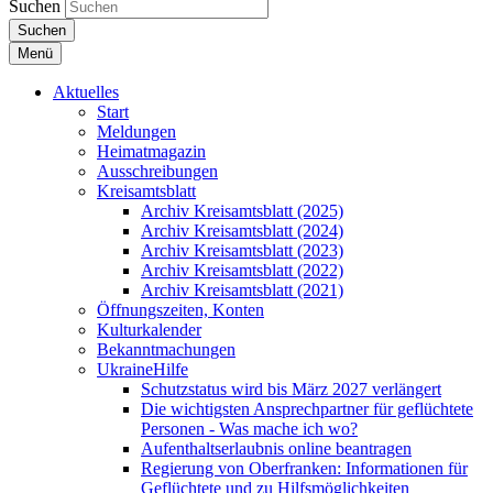
Suchen
Suchen
Menü
Aktuelles
Start
Meldungen
Heimatmagazin
Ausschreibungen
Kreisamtsblatt
Archiv Kreisamtsblatt (2025)
Archiv Kreisamtsblatt (2024)
Archiv Kreisamtsblatt (2023)
Archiv Kreisamtsblatt (2022)
Archiv Kreisamtsblatt (2021)
Öffnungszeiten, Konten
Kulturkalender
Bekanntmachungen
UkraineHilfe
Schutzstatus wird bis März 2027 verlängert
Die wichtigsten Ansprechpartner für geflüchtete
Personen - Was mache ich wo?
Aufenthaltserlaubnis online beantragen
Regierung von Oberfranken: Informationen für
Geflüchtete und zu Hilfsmöglichkeiten