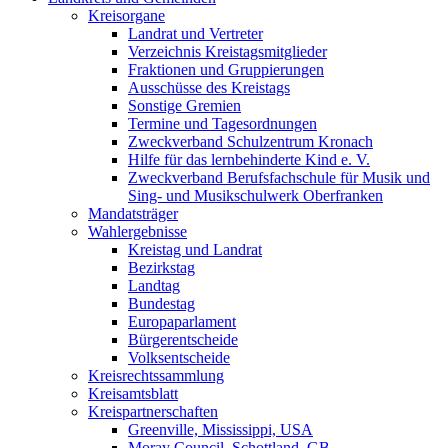
Kreisorgane
Landrat und Vertreter
Verzeichnis Kreistagsmitglieder
Fraktionen und Gruppierungen
Ausschüsse des Kreistags
Sonstige Gremien
Termine und Tagesordnungen
Zweckverband Schulzentrum Kronach
Hilfe für das lernbehinderte Kind e. V.
Zweckverband Berufsfachschule für Musik und
Sing- und Musikschulwerk Oberfranken
Mandatsträger
Wahlergebnisse
Kreistag und Landrat
Bezirkstag
Landtag
Bundestag
Europaparlament
Bürgerentscheide
Volksentscheide
Kreisrechtssammlung
Kreisamtsblatt
Kreispartnerschaften
Greenville, Mississippi, USA
Moray Council, Schottland, GB