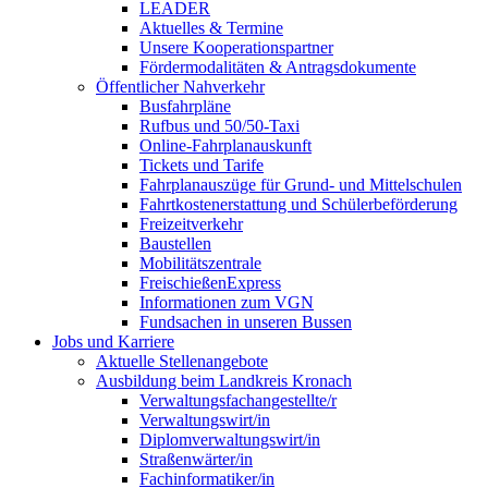
LEADER
Aktuelles & Termine
Unsere Kooperationspartner
Fördermodalitäten & Antragsdokumente
Öffentlicher Nahverkehr
Busfahrpläne
Rufbus und 50/50-Taxi
Online-Fahrplanauskunft
Tickets und Tarife
Fahrplanauszüge für Grund- und Mittelschulen
Fahrtkostenerstattung und Schülerbeförderung
Freizeitverkehr
Baustellen
Mobilitätszentrale
FreischießenExpress
Informationen zum VGN
Fundsachen in unseren Bussen
Jobs und Karriere
Aktuelle Stellenangebote
Ausbildung beim Landkreis Kronach
Verwaltungsfachangestellte/r
Verwaltungswirt/in
Diplomverwaltungswirt/in
Straßenwärter/in
Fachinformatiker/in