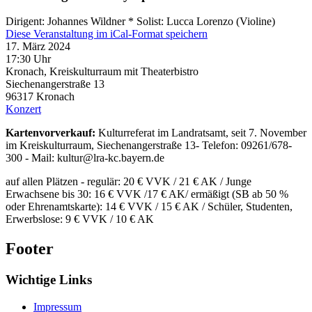
Dirigent: Johannes Wildner * Solist: Lucca Lorenzo (Violine)
Diese Veranstaltung im iCal-Format speichern
17. März 2024
17:30 Uhr
Kronach, Kreiskulturraum mit Theaterbistro
Siechenangerstraße 13
96317
Kronach
Konzert
Kartenvorverkauf:
Kulturreferat im Landratsamt, seit 7. November
im Kreiskulturraum, Siechenangerstraße 13- Telefon: 09261/678-
300 - Mail: kultur@lra-kc.bayern.de
auf allen Plätzen - regulär: 20 € VVK / 21 € AK / Junge
Erwachsene bis 30: 16 € VVK /17 € AK/ ermäßigt (SB ab 50 %
oder Ehrenamtskarte): 14 € VVK / 15 € AK / Schüler, Studenten,
Erwerbslose: 9 € VVK / 10 € AK
Footer
Wichtige Links
Impressum