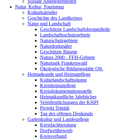
Soziale Angelegenheiten
Natur, Kultur, Tourismus
Kulturkalender
Geschichte des Landkreises
Natur und Landschaft
Geschützte Landschaftsbestandteile
Landschaftsschutzgebiete
Naturschutzgebiete
Naturdenkmäler
Geschützte Bäume
Natura 2000 - FFH-Gebiete
Naturpark Frankenwald
Ökologische Bildungsstätte Ofr.
Heimatkunde und Heimatpflege
Kulturlandschaftsräume
Kreisheimatpflege
Kreisdokumentationsstelle
Heimatkundliche Jahrbücher
Veröffentlichungen der KHPf
Projekt Trinität
Tag des offenen Denkmals
Gartenkultur und Landespflege
Kreisfachberatung
Dorfwettbewerb
Kreisverband