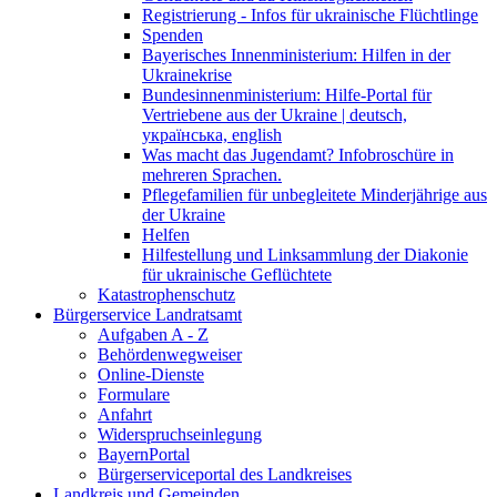
Registrierung - Infos für ukrainische Flüchtlinge
Spenden
Bayerisches Innenministerium: Hilfen in der
Ukrainekrise
Bundesinnenministerium: Hilfe-Portal für
Vertriebene aus der Ukraine | deutsch,
українська, english
Was macht das Jugendamt? Infobroschüre in
mehreren Sprachen.
Pflegefamilien für unbegleitete Minderjährige aus
der Ukraine
Helfen
Hilfestellung und Linksammlung der Diakonie
für ukrainische Geflüchtete
Katastrophenschutz
Bürgerservice Landratsamt
Aufgaben A - Z
Behördenwegweiser
Online-Dienste
Formulare
Anfahrt
Widerspruchseinlegung
BayernPortal
Bürgerserviceportal des Landkreises
Landkreis und Gemeinden