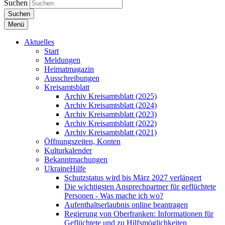
Suchen
Suchen
Menü
Aktuelles
Start
Meldungen
Heimatmagazin
Ausschreibungen
Kreisamtsblatt
Archiv Kreisamtsblatt (2025)
Archiv Kreisamtsblatt (2024)
Archiv Kreisamtsblatt (2023)
Archiv Kreisamtsblatt (2022)
Archiv Kreisamtsblatt (2021)
Öffnungszeiten, Konten
Kulturkalender
Bekanntmachungen
UkraineHilfe
Schutzstatus wird bis März 2027 verlängert
Die wichtigsten Ansprechpartner für geflüchtete
Personen - Was mache ich wo?
Aufenthaltserlaubnis online beantragen
Regierung von Oberfranken: Informationen für
Geflüchtete und zu Hilfsmöglichkeiten