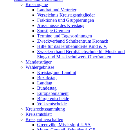
Kreisorgane
Landrat und Vertreter
Verzeichnis Kreistagsmitglieder
Fraktionen und Gruppierungen
Ausschüsse des Kreistags
Sonstige Gremien
Termine und Tagesordnungen
Zweckverband Schulzentrum Kronach
Hilfe für das lernbehinderte Kind e. V.
Zweckverband Berufsfachschule für Musik und
Sing- und Musikschulwerk Oberfranken
Mandatsträger
Wahlergebnisse
Kreistag und Landrat
Bezirkstag
Landtag
Bundestag
Europaparlament
Bürgerentscheide
Volksentscheide
Kreisrechtssammlung
Kreisamtsblatt
Kreispartnerschaften
Greenville, Mississippi, USA
Moray Council, Schottland, GB