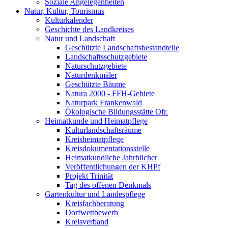
Soziale Angelegenheiten
Natur, Kultur, Tourismus
Kulturkalender
Geschichte des Landkreises
Natur und Landschaft
Geschützte Landschaftsbestandteile
Landschaftsschutzgebiete
Naturschutzgebiete
Naturdenkmäler
Geschützte Bäume
Natura 2000 - FFH-Gebiete
Naturpark Frankenwald
Ökologische Bildungsstätte Ofr.
Heimatkunde und Heimatpflege
Kulturlandschaftsräume
Kreisheimatpflege
Kreisdokumentationsstelle
Heimatkundliche Jahrbücher
Veröffentlichungen der KHPf
Projekt Trinität
Tag des offenen Denkmals
Gartenkultur und Landespflege
Kreisfachberatung
Dorfwettbewerb
Kreisverband