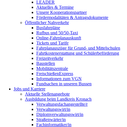
LEADER
Aktuelles & Termine
Unsere Kooperationspartner
Fördermodalitäten & Antragsdokumente
Öffentlicher Nahverkehr
Busfahrpläne
Rufbus und 50/50-Taxi
Online-Fahrplanauskunft
Tickets und Tarife
Fahrplanauszüge für Grund- und Mittelschulen
Fahrtkostenerstattung und Schülerbeförderung
Freizeitverkehr
Baustellen
Mobilitätszentrale
FreischießenExpress
Informationen zum VGN
Fundsachen in unseren Bussen
Jobs und Karriere
Aktuelle Stellenangebote
Ausbildung beim Landkreis Kronach
Verwaltungsfachangestellte/r
Verwaltungswirt/in
Diplomverwaltungswirt/in
Straßenwärter/in
Fachinformatiker/in