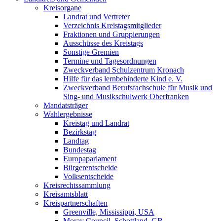
Kreisorgane
Landrat und Vertreter
Verzeichnis Kreistagsmitglieder
Fraktionen und Gruppierungen
Ausschüsse des Kreistags
Sonstige Gremien
Termine und Tagesordnungen
Zweckverband Schulzentrum Kronach
Hilfe für das lernbehinderte Kind e. V.
Zweckverband Berufsfachschule für Musik und
Sing- und Musikschulwerk Oberfranken
Mandatsträger
Wahlergebnisse
Kreistag und Landrat
Bezirkstag
Landtag
Bundestag
Europaparlament
Bürgerentscheide
Volksentscheide
Kreisrechtssammlung
Kreisamtsblatt
Kreispartnerschaften
Greenville, Mississippi, USA
Moray Council, Schottland, GB