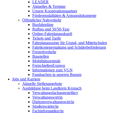
LEADER
Aktuelles & Termine
Unsere Kooperationspartner
Fördermodalitäten & Antragsdokumente
Öffentlicher Nahverkehr
Busfahrpläne
Rufbus und 50/50-Taxi
Online-Fahrplanauskunft
Tickets und Tarife
Fahrplanauszüge für Grund- und Mittelschulen
Fahrtkostenerstattung und Schülerbeförderung
Freizeitverkehr
Baustellen
Mobilitätszentrale
FreischießenExpress
Informationen zum VGN
Fundsachen in unseren Bussen
Jobs und Karriere
Aktuelle Stellenangebote
Ausbildung beim Landkreis Kronach
Verwaltungsfachangestellte/r
Verwaltungswirt/in
Diplomverwaltungswirt/in
Straßenwärter/in
Fachinformatiker/in