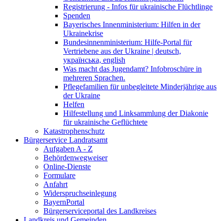
Registrierung - Infos für ukrainische Flüchtlinge
Spenden
Bayerisches Innenministerium: Hilfen in der
Ukrainekrise
Bundesinnenministerium: Hilfe-Portal für
Vertriebene aus der Ukraine | deutsch,
українська, english
Was macht das Jugendamt? Infobroschüre in
mehreren Sprachen.
Pflegefamilien für unbegleitete Minderjährige aus
der Ukraine
Helfen
Hilfestellung und Linksammlung der Diakonie
für ukrainische Geflüchtete
Katastrophenschutz
Bürgerservice Landratsamt
Aufgaben A - Z
Behördenwegweiser
Online-Dienste
Formulare
Anfahrt
Widerspruchseinlegung
BayernPortal
Bürgerserviceportal des Landkreises
Landkreis und Gemeinden