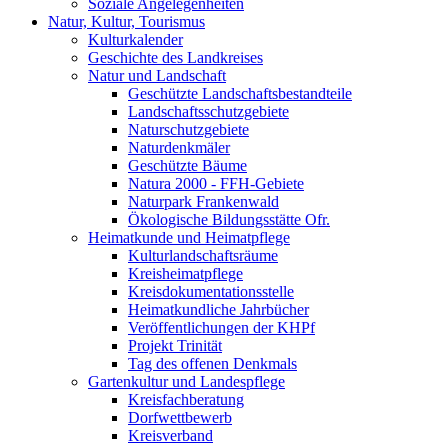
Soziale Angelegenheiten
Natur, Kultur, Tourismus
Kulturkalender
Geschichte des Landkreises
Natur und Landschaft
Geschützte Landschaftsbestandteile
Landschaftsschutzgebiete
Naturschutzgebiete
Naturdenkmäler
Geschützte Bäume
Natura 2000 - FFH-Gebiete
Naturpark Frankenwald
Ökologische Bildungsstätte Ofr.
Heimatkunde und Heimatpflege
Kulturlandschaftsräume
Kreisheimatpflege
Kreisdokumentationsstelle
Heimatkundliche Jahrbücher
Veröffentlichungen der KHPf
Projekt Trinität
Tag des offenen Denkmals
Gartenkultur und Landespflege
Kreisfachberatung
Dorfwettbewerb
Kreisverband