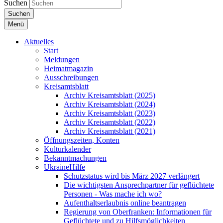
Suchen
Suchen
Menü
Aktuelles
Start
Meldungen
Heimatmagazin
Ausschreibungen
Kreisamtsblatt
Archiv Kreisamtsblatt (2025)
Archiv Kreisamtsblatt (2024)
Archiv Kreisamtsblatt (2023)
Archiv Kreisamtsblatt (2022)
Archiv Kreisamtsblatt (2021)
Öffnungszeiten, Konten
Kulturkalender
Bekanntmachungen
UkraineHilfe
Schutzstatus wird bis März 2027 verlängert
Die wichtigsten Ansprechpartner für geflüchtete
Personen - Was mache ich wo?
Aufenthaltserlaubnis online beantragen
Regierung von Oberfranken: Informationen für
Geflüchtete und zu Hilfsmöglichkeiten