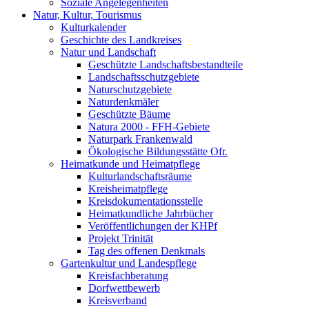
Soziale Angelegenheiten
Natur, Kultur, Tourismus
Kulturkalender
Geschichte des Landkreises
Natur und Landschaft
Geschützte Landschaftsbestandteile
Landschaftsschutzgebiete
Naturschutzgebiete
Naturdenkmäler
Geschützte Bäume
Natura 2000 - FFH-Gebiete
Naturpark Frankenwald
Ökologische Bildungsstätte Ofr.
Heimatkunde und Heimatpflege
Kulturlandschaftsräume
Kreisheimatpflege
Kreisdokumentationsstelle
Heimatkundliche Jahrbücher
Veröffentlichungen der KHPf
Projekt Trinität
Tag des offenen Denkmals
Gartenkultur und Landespflege
Kreisfachberatung
Dorfwettbewerb
Kreisverband