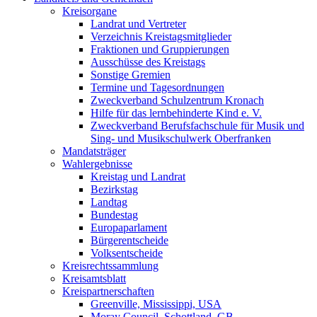
Kreisorgane
Landrat und Vertreter
Verzeichnis Kreistagsmitglieder
Fraktionen und Gruppierungen
Ausschüsse des Kreistags
Sonstige Gremien
Termine und Tagesordnungen
Zweckverband Schulzentrum Kronach
Hilfe für das lernbehinderte Kind e. V.
Zweckverband Berufsfachschule für Musik und
Sing- und Musikschulwerk Oberfranken
Mandatsträger
Wahlergebnisse
Kreistag und Landrat
Bezirkstag
Landtag
Bundestag
Europaparlament
Bürgerentscheide
Volksentscheide
Kreisrechtssammlung
Kreisamtsblatt
Kreispartnerschaften
Greenville, Mississippi, USA
Moray Council, Schottland, GB