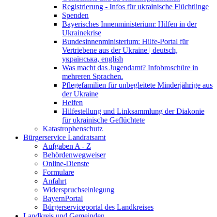
Registrierung - Infos für ukrainische Flüchtlinge
Spenden
Bayerisches Innenministerium: Hilfen in der
Ukrainekrise
Bundesinnenministerium: Hilfe-Portal für
Vertriebene aus der Ukraine | deutsch,
українська, english
Was macht das Jugendamt? Infobroschüre in
mehreren Sprachen.
Pflegefamilien für unbegleitete Minderjährige aus
der Ukraine
Helfen
Hilfestellung und Linksammlung der Diakonie
für ukrainische Geflüchtete
Katastrophenschutz
Bürgerservice Landratsamt
Aufgaben A - Z
Behördenwegweiser
Online-Dienste
Formulare
Anfahrt
Widerspruchseinlegung
BayernPortal
Bürgerserviceportal des Landkreises
Landkreis und Gemeinden