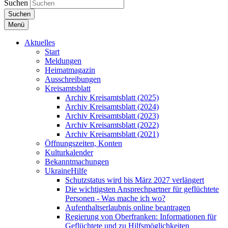
Suchen
Suchen
Menü
Aktuelles
Start
Meldungen
Heimatmagazin
Ausschreibungen
Kreisamtsblatt
Archiv Kreisamtsblatt (2025)
Archiv Kreisamtsblatt (2024)
Archiv Kreisamtsblatt (2023)
Archiv Kreisamtsblatt (2022)
Archiv Kreisamtsblatt (2021)
Öffnungszeiten, Konten
Kulturkalender
Bekanntmachungen
UkraineHilfe
Schutzstatus wird bis März 2027 verlängert
Die wichtigsten Ansprechpartner für geflüchtete
Personen - Was mache ich wo?
Aufenthaltserlaubnis online beantragen
Regierung von Oberfranken: Informationen für
Geflüchtete und zu Hilfsmöglichkeiten