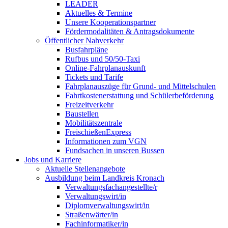
LEADER
Aktuelles & Termine
Unsere Kooperationspartner
Fördermodalitäten & Antragsdokumente
Öffentlicher Nahverkehr
Busfahrpläne
Rufbus und 50/50-Taxi
Online-Fahrplanauskunft
Tickets und Tarife
Fahrplanauszüge für Grund- und Mittelschulen
Fahrtkostenerstattung und Schülerbeförderung
Freizeitverkehr
Baustellen
Mobilitätszentrale
FreischießenExpress
Informationen zum VGN
Fundsachen in unseren Bussen
Jobs und Karriere
Aktuelle Stellenangebote
Ausbildung beim Landkreis Kronach
Verwaltungsfachangestellte/r
Verwaltungswirt/in
Diplomverwaltungswirt/in
Straßenwärter/in
Fachinformatiker/in