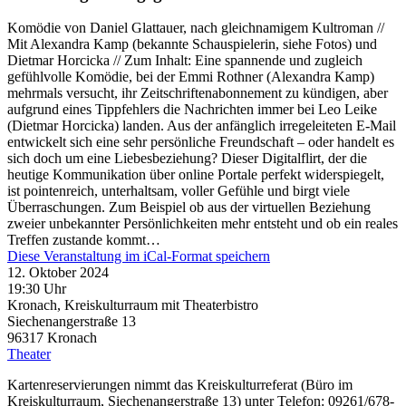
Komödie von Daniel Glattauer, nach gleichnamigem Kultroman //
Mit Alexandra Kamp (bekannte Schauspielerin, siehe Fotos) und
Dietmar Horcicka // Zum Inhalt: Eine spannende und zugleich
gefühlvolle Komödie, bei der Emmi Rothner (Alexandra Kamp)
mehrmals versucht, ihr Zeitschriftenabonnement zu kündigen, aber
aufgrund eines Tippfehlers die Nachrichten immer bei Leo Leike
(Dietmar Horcicka) landen. Aus der anfänglich irregeleiteten E-Mail
entwickelt sich eine sehr persönliche Freundschaft – oder handelt es
sich doch um eine Liebesbeziehung? Dieser Digitalflirt, der die
heutige Kommunikation über online Portale perfekt widerspiegelt,
ist pointenreich, unterhaltsam, voller Gefühle und birgt viele
Überraschungen. Zum Beispiel ob aus der virtuellen Beziehung
zweier unbekannter Persönlichkeiten mehr entsteht und ob ein reales
Treffen zustande kommt…
Diese Veranstaltung im iCal-Format speichern
12. Oktober 2024
19:30 Uhr
Kronach, Kreiskulturraum mit Theaterbistro
Siechenangerstraße 13
96317
Kronach
Theater
Kartenreservierungen nimmt das Kreiskulturreferat (Büro im
Kreiskulturraum, Siechenangerstraße 13) unter Telefon: 09261/678-