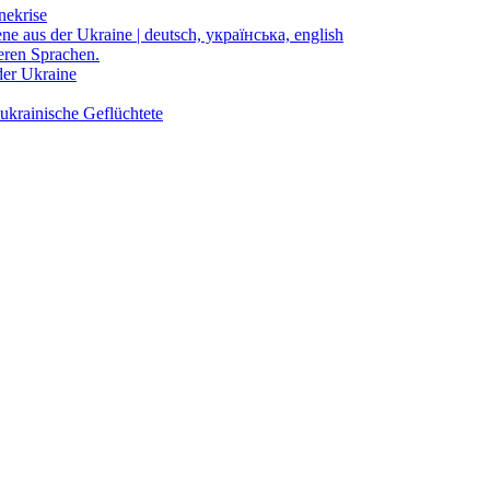
nekrise
ene aus der Ukraine | deutsch, українська, english
eren Sprachen.
der Ukraine
ukrainische Geflüchtete