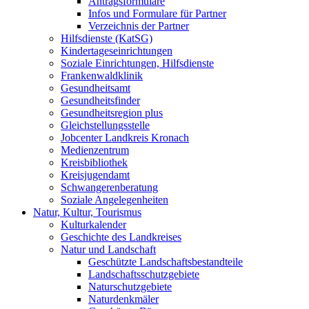
Antragsformulare
Infos und Formulare für Partner
Verzeichnis der Partner
Hilfsdienste (KatSG)
Kindertageseinrichtungen
Soziale Einrichtungen, Hilfsdienste
Frankenwaldklinik
Gesundheitsamt
Gesundheitsfinder
Gesundheitsregion plus
Gleichstellungsstelle
Jobcenter Landkreis Kronach
Medienzentrum
Kreisbibliothek
Kreisjugendamt
Schwangerenberatung
Soziale Angelegenheiten
Natur, Kultur, Tourismus
Kulturkalender
Geschichte des Landkreises
Natur und Landschaft
Geschützte Landschaftsbestandteile
Landschaftsschutzgebiete
Naturschutzgebiete
Naturdenkmäler