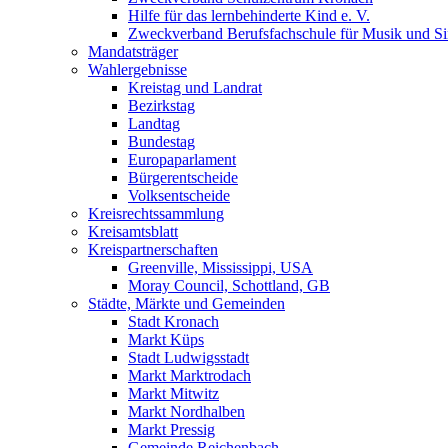
Hilfe für das lernbehinderte Kind e. V.
Zweckverband Berufsfachschule für Musik und S
Mandatsträger
Wahlergebnisse
Kreistag und Landrat
Bezirkstag
Landtag
Bundestag
Europaparlament
Bürgerentscheide
Volksentscheide
Kreisrechtssammlung
Kreisamtsblatt
Kreispartnerschaften
Greenville, Mississippi, USA
Moray Council, Schottland, GB
Städte, Märkte und Gemeinden
Stadt Kronach
Markt Küps
Stadt Ludwigsstadt
Markt Marktrodach
Markt Mitwitz
Markt Nordhalben
Markt Pressig
Gemeinde Reichenbach