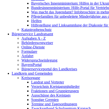
Bayerisches Innenministerium: Hilfen in der Ukrai
Bundesinnenministerium: Hilfe-Portal für Vertrieb
Was macht das Jugendamt? Infobroschüre in mehr
Pflegefamilien für unbegleitete Minderjährige aus 
Helfen
Hilfestellung und Linksammlung der Diakonie für 
Katastrophenschutz
Bürgerservice Landratsamt
Aufgaben A - Z
Behördenwegweiser
Online-Dienste
Formulare
Anfahrt
Widerspruchseinlegung
BayernPortal
Bürgerserviceportal des Landkreises
Landkreis und Gemeinden
Kreisorgane
Landrat und Vertreter
Verzeichnis Kreistagsmitglieder
Fraktionen und Gruppierungen
Ausschüsse des Kreistags
Sonstige Gremien
Termine und Tagesordnungen
Zweckverband Schulzentrum Kronach