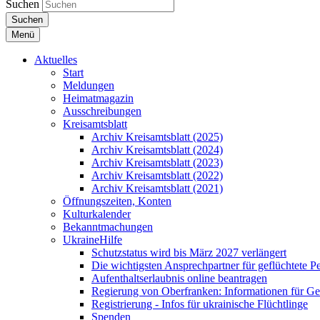
Suchen
Suchen
Menü
Aktuelles
Start
Meldungen
Heimatmagazin
Ausschreibungen
Kreisamtsblatt
Archiv Kreisamtsblatt (2025)
Archiv Kreisamtsblatt (2024)
Archiv Kreisamtsblatt (2023)
Archiv Kreisamtsblatt (2022)
Archiv Kreisamtsblatt (2021)
Öffnungszeiten, Konten
Kulturkalender
Bekanntmachungen
UkraineHilfe
Schutzstatus wird bis März 2027 verlängert
Die wichtigsten Ansprechpartner für geflüchtete 
Aufenthaltserlaubnis online beantragen
Regierung von Oberfranken: Informationen für Gef
Registrierung - Infos für ukrainische Flüchtlinge
Spenden