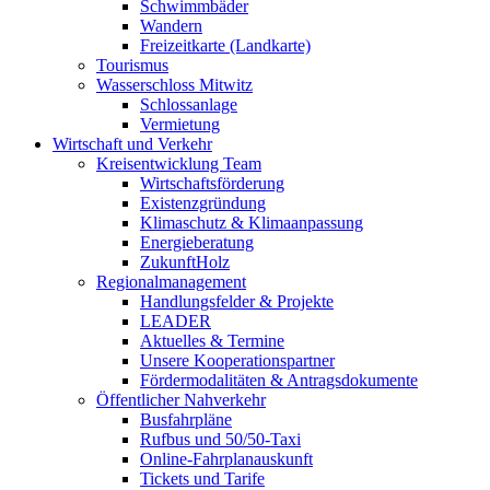
Schwimmbäder
Wandern
Freizeitkarte (Landkarte)
Tourismus
Wasserschloss Mitwitz
Schlossanlage
Vermietung
Wirtschaft und Verkehr
Kreisentwicklung Team
Wirtschaftsförderung
Existenzgründung
Klimaschutz & Klimaanpassung
Energieberatung
ZukunftHolz
Regionalmanagement
Handlungsfelder & Projekte
LEADER
Aktuelles & Termine
Unsere Kooperationspartner
Fördermodalitäten & Antragsdokumente
Öffentlicher Nahverkehr
Busfahrpläne
Rufbus und 50/50-Taxi
Online-Fahrplanauskunft
Tickets und Tarife