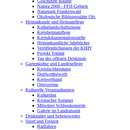
Geschützte Bäume
Natura 2000 - FFH-Gebiete
Naturpark Frankenwald
Ökologische Bildungsstätte Ofr.
Heimatkunde und Heimatpflege
Kulturlandschaftsräume
Kreisheimatpflege
Kreisdokumentationsstelle
Heimatkundliche Jahrbücher
Veröffentlichungen der KHPf
Projekt Trinität
Tag des offenen Denkmals
Gartenkultur und Landespflege
Kreisfachberatung
Dorfwettbewerb
Kreisverband
Ortsvereine
Kulturelle Veranstaltungen
Kulturring
Kronacher Sommer
Mitwitzer Schlosskonzerte
Galerie im Landratsamt
Denkmäler und Sehenswertes
Sport und Freizeit
Radfahren