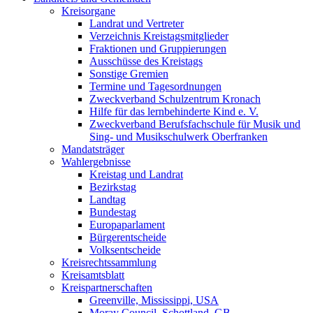
Kreisorgane
Landrat und Vertreter
Verzeichnis Kreistagsmitglieder
Fraktionen und Gruppierungen
Ausschüsse des Kreistags
Sonstige Gremien
Termine und Tagesordnungen
Zweckverband Schulzentrum Kronach
Hilfe für das lernbehinderte Kind e. V.
Zweckverband Berufsfachschule für Musik und
Sing- und Musikschulwerk Oberfranken
Mandatsträger
Wahlergebnisse
Kreistag und Landrat
Bezirkstag
Landtag
Bundestag
Europaparlament
Bürgerentscheide
Volksentscheide
Kreisrechtssammlung
Kreisamtsblatt
Kreispartnerschaften
Greenville, Mississippi, USA
Moray Council, Schottland, GB