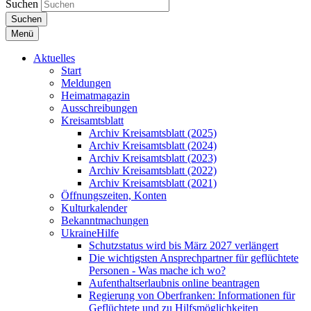
Suchen
Suchen
Menü
Aktuelles
Start
Meldungen
Heimatmagazin
Ausschreibungen
Kreisamtsblatt
Archiv Kreisamtsblatt (2025)
Archiv Kreisamtsblatt (2024)
Archiv Kreisamtsblatt (2023)
Archiv Kreisamtsblatt (2022)
Archiv Kreisamtsblatt (2021)
Öffnungszeiten, Konten
Kulturkalender
Bekanntmachungen
UkraineHilfe
Schutzstatus wird bis März 2027 verlängert
Die wichtigsten Ansprechpartner für geflüchtete
Personen - Was mache ich wo?
Aufenthaltserlaubnis online beantragen
Regierung von Oberfranken: Informationen für
Geflüchtete und zu Hilfsmöglichkeiten