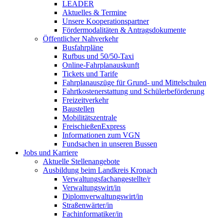
LEADER
Aktuelles & Termine
Unsere Kooperationspartner
Fördermodalitäten & Antragsdokumente
Öffentlicher Nahverkehr
Busfahrpläne
Rufbus und 50/50-Taxi
Online-Fahrplanauskunft
Tickets und Tarife
Fahrplanauszüge für Grund- und Mittelschulen
Fahrtkostenerstattung und Schülerbeförderung
Freizeitverkehr
Baustellen
Mobilitätszentrale
FreischießenExpress
Informationen zum VGN
Fundsachen in unseren Bussen
Jobs und Karriere
Aktuelle Stellenangebote
Ausbildung beim Landkreis Kronach
Verwaltungsfachangestellte/r
Verwaltungswirt/in
Diplomverwaltungswirt/in
Straßenwärter/in
Fachinformatiker/in