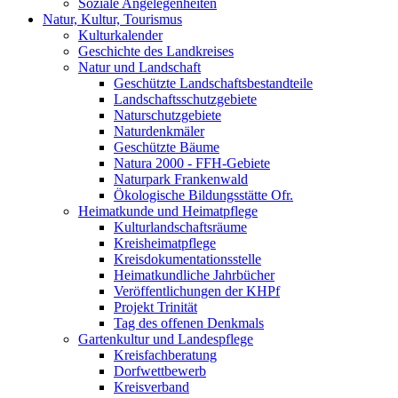
Soziale Angelegenheiten
Natur, Kultur, Tourismus
Kulturkalender
Geschichte des Landkreises
Natur und Landschaft
Geschützte Landschaftsbestandteile
Landschaftsschutzgebiete
Naturschutzgebiete
Naturdenkmäler
Geschützte Bäume
Natura 2000 - FFH-Gebiete
Naturpark Frankenwald
Ökologische Bildungsstätte Ofr.
Heimatkunde und Heimatpflege
Kulturlandschaftsräume
Kreisheimatpflege
Kreisdokumentationsstelle
Heimatkundliche Jahrbücher
Veröffentlichungen der KHPf
Projekt Trinität
Tag des offenen Denkmals
Gartenkultur und Landespflege
Kreisfachberatung
Dorfwettbewerb
Kreisverband