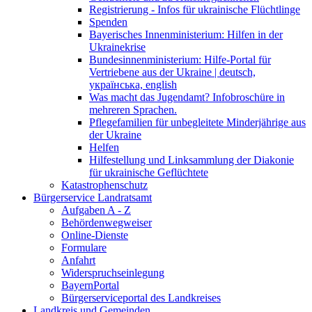
Registrierung - Infos für ukrainische Flüchtlinge
Spenden
Bayerisches Innenministerium: Hilfen in der
Ukrainekrise
Bundesinnenministerium: Hilfe-Portal für
Vertriebene aus der Ukraine | deutsch,
українська, english
Was macht das Jugendamt? Infobroschüre in
mehreren Sprachen.
Pflegefamilien für unbegleitete Minderjährige aus
der Ukraine
Helfen
Hilfestellung und Linksammlung der Diakonie
für ukrainische Geflüchtete
Katastrophenschutz
Bürgerservice Landratsamt
Aufgaben A - Z
Behördenwegweiser
Online-Dienste
Formulare
Anfahrt
Widerspruchseinlegung
BayernPortal
Bürgerserviceportal des Landkreises
Landkreis und Gemeinden