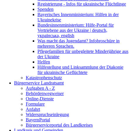
Registrierung - Infos für ukrainische Flüchtlinge
Spenden
Bayerisches Innenministerium: Hilfen in der
Ukrainekrise
Bundesinnenministerium: Hilfe-Portal für
Vertriebene aus der Ukraine | deutsch,
українська, english
Was macht das Jugendamt? Infobroschüre in
mehreren Sprachen.
Pflegefamilien für unbegleitete Minderjährige aus
der Ukraine
Helfen
Hilfestellung und Linksammlung der Diakonie
für ukrainische Geflüchtete
Katastrophenschutz
Bürgerservice Landratsamt
Aufgaben A - Z
Behördenwegweiser
Online-Dienste
Formulare
Anfahrt
Widerspruchseinlegung
BayernPortal
Bürgerserviceportal des Landkreises
Landkreis und Gemeinden