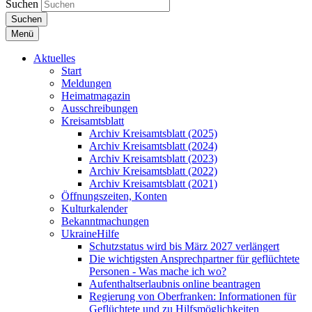
Suchen
Suchen
Menü
Aktuelles
Start
Meldungen
Heimatmagazin
Ausschreibungen
Kreisamtsblatt
Archiv Kreisamtsblatt (2025)
Archiv Kreisamtsblatt (2024)
Archiv Kreisamtsblatt (2023)
Archiv Kreisamtsblatt (2022)
Archiv Kreisamtsblatt (2021)
Öffnungszeiten, Konten
Kulturkalender
Bekanntmachungen
UkraineHilfe
Schutzstatus wird bis März 2027 verlängert
Die wichtigsten Ansprechpartner für geflüchtete
Personen - Was mache ich wo?
Aufenthaltserlaubnis online beantragen
Regierung von Oberfranken: Informationen für
Geflüchtete und zu Hilfsmöglichkeiten