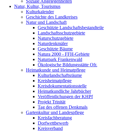
Soziale Angelegenheiten
Natur, Kultur, Tourismus
Kulturkalender
Geschichte des Landkreises
Natur und Landschaft
Geschützte Landschaftsbestandteile
Landschaftsschutzgebiete
Naturschutzgebiete
Naturdenkmäler
Geschützte Bäume
Natura 2000 - FFH-Gebiete
Naturpark Frankenwald
Ökologische Bildungsstätte Ofr.
Heimatkunde und Heimatpflege
Kulturlandschaftsräume
Kreisheimatpflege
Kreisdokumentationsstelle
Heimatkundliche Jahrbücher
Veröffentlichungen der KHPf
Projekt Trinität
Tag des offenen Denkmals
Gartenkultur und Landespflege
Kreisfachberatung
Dorfwettbewerb
Kreisverband