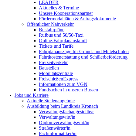
LEADER
Aktuelles & Termine
Unsere Kooperationspartner
Fördermodalitäten & Antragsdokumente
Öffentlicher Nahverkehr
Busfahrpläne
Rufbus und 50/50-Taxi
Online-Fahrplanauskunft
Tickets und Tarife
Fahrplanauszüge für Grund- und Mittelschulen
Fahrtkostenerstattung und Schülerbeförderung
Freizeitverkehr
Baustellen
Mobilitätszentrale
FreischießenExpress
Informationen zum VGN
Fundsachen in unseren Bussen
Jobs und Karriere
Aktuelle Stellenangebote
Ausbildung beim Landkreis Kronach
Verwaltungsfachangestellte/r
Verwaltungswirt/in
Diplomverwaltungswirt/in
Straßenwärter/in
Fachinformatiker/in