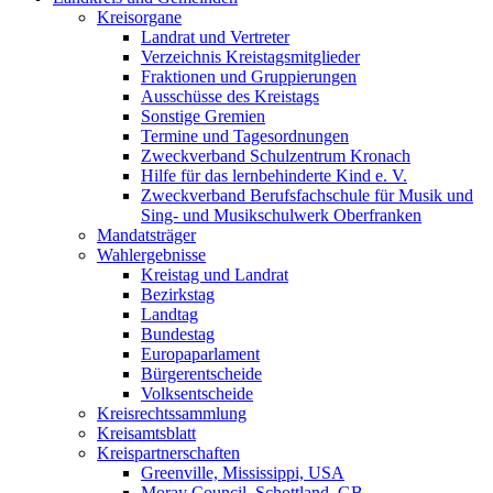
Kreisorgane
Landrat und Vertreter
Verzeichnis Kreistagsmitglieder
Fraktionen und Gruppierungen
Ausschüsse des Kreistags
Sonstige Gremien
Termine und Tagesordnungen
Zweckverband Schulzentrum Kronach
Hilfe für das lernbehinderte Kind e. V.
Zweckverband Berufsfachschule für Musik und
Sing- und Musikschulwerk Oberfranken
Mandatsträger
Wahlergebnisse
Kreistag und Landrat
Bezirkstag
Landtag
Bundestag
Europaparlament
Bürgerentscheide
Volksentscheide
Kreisrechtssammlung
Kreisamtsblatt
Kreispartnerschaften
Greenville, Mississippi, USA
Moray Council, Schottland, GB