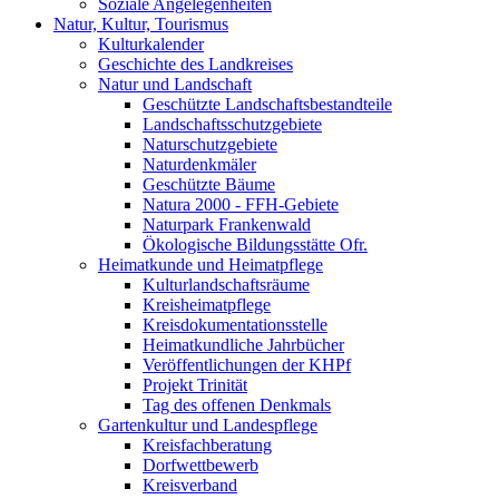
Soziale Angelegenheiten
Natur, Kultur, Tourismus
Kulturkalender
Geschichte des Landkreises
Natur und Landschaft
Geschützte Landschaftsbestandteile
Landschaftsschutzgebiete
Naturschutzgebiete
Naturdenkmäler
Geschützte Bäume
Natura 2000 - FFH-Gebiete
Naturpark Frankenwald
Ökologische Bildungsstätte Ofr.
Heimatkunde und Heimatpflege
Kulturlandschaftsräume
Kreisheimatpflege
Kreisdokumentationsstelle
Heimatkundliche Jahrbücher
Veröffentlichungen der KHPf
Projekt Trinität
Tag des offenen Denkmals
Gartenkultur und Landespflege
Kreisfachberatung
Dorfwettbewerb
Kreisverband