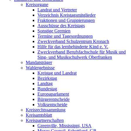
Kreisorgane
Landrat und Vertreter
Verzeichnis Kreistagsmitglieder
Fraktionen und Gruppierungen
Ausschüsse des Kreistags
Sonstige Gremien
Termine und Tagesordnungen
Zweckverband Schulzentrum Kronach
Hilfe für das lernbehinderte Kind e. V.
Zweckverband Berufsfachschule für Musik und
Sing- und Musikschulwerk Oberfranken
Mandatsträger
Wahlergebnisse
Kreistag und Landrat
Bezirkstag
Landtag
Bundestag
Europaparlament
Bürgerentscheide
Volksentscheide
Kreisrechtssammlung
Kreisamtsblatt
Kreispartnerschaften
Greenville, Mississippi, USA
Moray Council, Schottland, GB