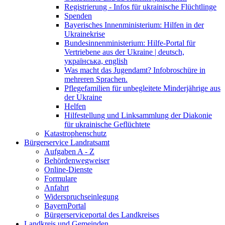
Registrierung - Infos für ukrainische Flüchtlinge
Spenden
Bayerisches Innenministerium: Hilfen in der
Ukrainekrise
Bundesinnenministerium: Hilfe-Portal für
Vertriebene aus der Ukraine | deutsch,
українська, english
Was macht das Jugendamt? Infobroschüre in
mehreren Sprachen.
Pflegefamilien für unbegleitete Minderjährige aus
der Ukraine
Helfen
Hilfestellung und Linksammlung der Diakonie
für ukrainische Geflüchtete
Katastrophenschutz
Bürgerservice Landratsamt
Aufgaben A - Z
Behördenwegweiser
Online-Dienste
Formulare
Anfahrt
Widerspruchseinlegung
BayernPortal
Bürgerserviceportal des Landkreises
Landkreis und Gemeinden