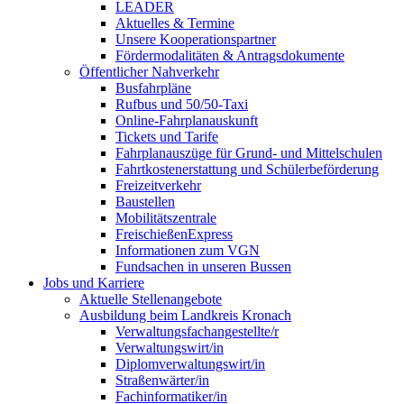
LEADER
Aktuelles & Termine
Unsere Kooperationspartner
Fördermodalitäten & Antragsdokumente
Öffentlicher Nahverkehr
Busfahrpläne
Rufbus und 50/50-Taxi
Online-Fahrplanauskunft
Tickets und Tarife
Fahrplanauszüge für Grund- und Mittelschulen
Fahrtkostenerstattung und Schülerbeförderung
Freizeitverkehr
Baustellen
Mobilitätszentrale
FreischießenExpress
Informationen zum VGN
Fundsachen in unseren Bussen
Jobs und Karriere
Aktuelle Stellenangebote
Ausbildung beim Landkreis Kronach
Verwaltungsfachangestellte/r
Verwaltungswirt/in
Diplomverwaltungswirt/in
Straßenwärter/in
Fachinformatiker/in