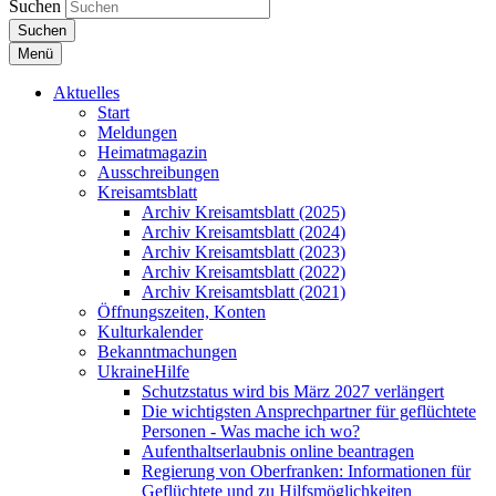
Suchen
Suchen
Menü
Aktuelles
Start
Meldungen
Heimatmagazin
Ausschreibungen
Kreisamtsblatt
Archiv Kreisamtsblatt (2025)
Archiv Kreisamtsblatt (2024)
Archiv Kreisamtsblatt (2023)
Archiv Kreisamtsblatt (2022)
Archiv Kreisamtsblatt (2021)
Öffnungszeiten, Konten
Kulturkalender
Bekanntmachungen
UkraineHilfe
Schutzstatus wird bis März 2027 verlängert
Die wichtigsten Ansprechpartner für geflüchtete
Personen - Was mache ich wo?
Aufenthaltserlaubnis online beantragen
Regierung von Oberfranken: Informationen für
Geflüchtete und zu Hilfsmöglichkeiten