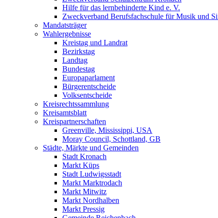
Hilfe für das lernbehinderte Kind e. V.
Zweckverband Berufsfachschule für Musik und S
Mandatsträger
Wahlergebnisse
Kreistag und Landrat
Bezirkstag
Landtag
Bundestag
Europaparlament
Bürgerentscheide
Volksentscheide
Kreisrechtssammlung
Kreisamtsblatt
Kreispartnerschaften
Greenville, Mississippi, USA
Moray Council, Schottland, GB
Städte, Märkte und Gemeinden
Stadt Kronach
Markt Küps
Stadt Ludwigsstadt
Markt Marktrodach
Markt Mitwitz
Markt Nordhalben
Markt Pressig
Gemeinde Reichenbach