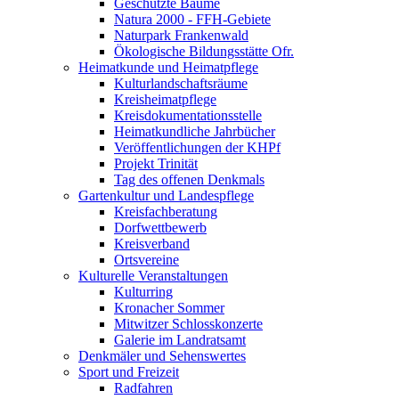
Geschützte Bäume
Natura 2000 - FFH-Gebiete
Naturpark Frankenwald
Ökologische Bildungsstätte Ofr.
Heimatkunde und Heimatpflege
Kulturlandschaftsräume
Kreisheimatpflege
Kreisdokumentationsstelle
Heimatkundliche Jahrbücher
Veröffentlichungen der KHPf
Projekt Trinität
Tag des offenen Denkmals
Gartenkultur und Landespflege
Kreisfachberatung
Dorfwettbewerb
Kreisverband
Ortsvereine
Kulturelle Veranstaltungen
Kulturring
Kronacher Sommer
Mitwitzer Schlosskonzerte
Galerie im Landratsamt
Denkmäler und Sehenswertes
Sport und Freizeit
Radfahren