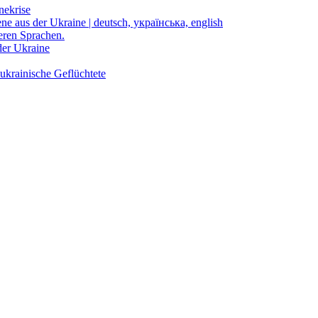
nekrise
ene aus der Ukraine | deutsch, українська, english
eren Sprachen.
der Ukraine
ukrainische Geflüchtete