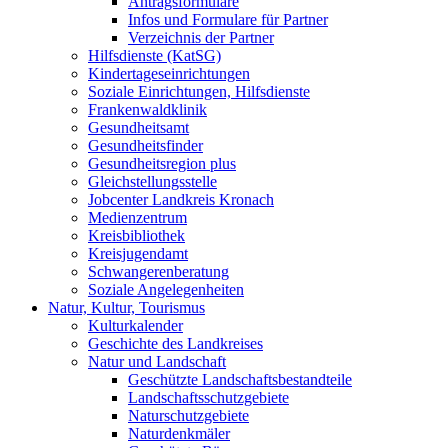
Antragsformulare
Infos und Formulare für Partner
Verzeichnis der Partner
Hilfsdienste (KatSG)
Kindertageseinrichtungen
Soziale Einrichtungen, Hilfsdienste
Frankenwaldklinik
Gesundheitsamt
Gesundheitsfinder
Gesundheitsregion plus
Gleichstellungsstelle
Jobcenter Landkreis Kronach
Medienzentrum
Kreisbibliothek
Kreisjugendamt
Schwangerenberatung
Soziale Angelegenheiten
Natur, Kultur, Tourismus
Kulturkalender
Geschichte des Landkreises
Natur und Landschaft
Geschützte Landschaftsbestandteile
Landschaftsschutzgebiete
Naturschutzgebiete
Naturdenkmäler