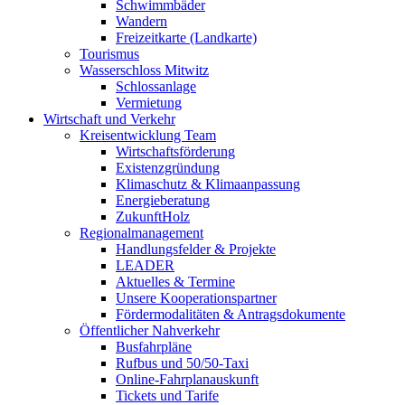
Schwimmbäder
Wandern
Freizeitkarte (Landkarte)
Tourismus
Wasserschloss Mitwitz
Schlossanlage
Vermietung
Wirtschaft und Verkehr
Kreisentwicklung Team
Wirtschaftsförderung
Existenzgründung
Klimaschutz & Klimaanpassung
Energieberatung
ZukunftHolz
Regionalmanagement
Handlungsfelder & Projekte
LEADER
Aktuelles & Termine
Unsere Kooperationspartner
Fördermodalitäten & Antragsdokumente
Öffentlicher Nahverkehr
Busfahrpläne
Rufbus und 50/50-Taxi
Online-Fahrplanauskunft
Tickets und Tarife