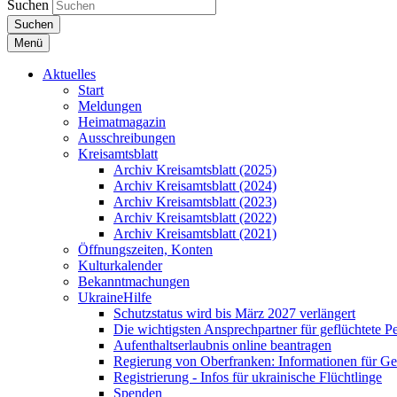
Suchen
Suchen
Menü
Aktuelles
Start
Meldungen
Heimatmagazin
Ausschreibungen
Kreisamtsblatt
Archiv Kreisamtsblatt (2025)
Archiv Kreisamtsblatt (2024)
Archiv Kreisamtsblatt (2023)
Archiv Kreisamtsblatt (2022)
Archiv Kreisamtsblatt (2021)
Öffnungszeiten, Konten
Kulturkalender
Bekanntmachungen
UkraineHilfe
Schutzstatus wird bis März 2027 verlängert
Die wichtigsten Ansprechpartner für geflüchtete 
Aufenthaltserlaubnis online beantragen
Regierung von Oberfranken: Informationen für Gef
Registrierung - Infos für ukrainische Flüchtlinge
Spenden