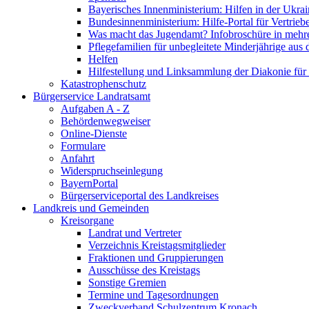
Bayerisches Innenministerium: Hilfen in der Ukrai
Bundesinnenministerium: Hilfe-Portal für Vertrieb
Was macht das Jugendamt? Infobroschüre in mehr
Pflegefamilien für unbegleitete Minderjährige aus 
Helfen
Hilfestellung und Linksammlung der Diakonie für 
Katastrophenschutz
Bürgerservice Landratsamt
Aufgaben A - Z
Behördenwegweiser
Online-Dienste
Formulare
Anfahrt
Widerspruchseinlegung
BayernPortal
Bürgerserviceportal des Landkreises
Landkreis und Gemeinden
Kreisorgane
Landrat und Vertreter
Verzeichnis Kreistagsmitglieder
Fraktionen und Gruppierungen
Ausschüsse des Kreistags
Sonstige Gremien
Termine und Tagesordnungen
Zweckverband Schulzentrum Kronach