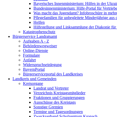
Bayerisches Innenministerium: Hilfen in der Ukrai
Bundesinnenministerium: Hilfe-Portal für Vertrieb
Was macht das Jugendamt? Infobroschüre in mehr
Pflegefamilien für unbegleitete Minderjährige aus 
Helfen
Hilfestellung und Linksammlung der Diakonie für 
Katastrophenschutz
Bürgerservice Landratsamt
Aufgaben A - Z
Behördenwegweiser
Online-Dienste
Formulare
Anfahrt
Widerspruchseinlegung
BayernPortal
Bürgerserviceportal des Landkreises
Landkreis und Gemeinden
Kreisorgane
Landrat und Vertreter
Verzeichnis Kreistagsmitglieder
Fraktionen und Gruppierungen
Ausschüsse des Kreistags
Sonstige Gremien
Termine und Tagesordnungen
Zweckverband Schulzentrum Kronach