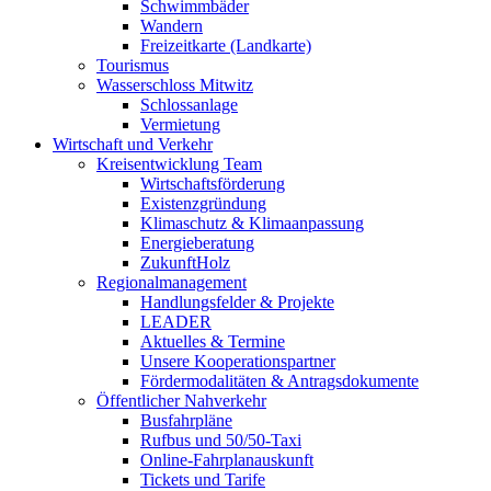
Schwimmbäder
Wandern
Freizeitkarte (Landkarte)
Tourismus
Wasserschloss Mitwitz
Schlossanlage
Vermietung
Wirtschaft und Verkehr
Kreisentwicklung Team
Wirtschaftsförderung
Existenzgründung
Klimaschutz & Klimaanpassung
Energieberatung
ZukunftHolz
Regionalmanagement
Handlungsfelder & Projekte
LEADER
Aktuelles & Termine
Unsere Kooperationspartner
Fördermodalitäten & Antragsdokumente
Öffentlicher Nahverkehr
Busfahrpläne
Rufbus und 50/50-Taxi
Online-Fahrplanauskunft
Tickets und Tarife