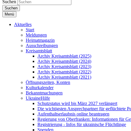
Suchen
Suchen
Menü
Aktuelles
Start
Meldungen
Heimatmagazin
Ausschreibungen
Kreisamtsblatt
Archiv Kreisamtsblatt (2025)
Archiv Kreisamtsblatt (2024)
Archiv Kreisamtsblatt (2023)
Archiv Kreisamtsblatt (2022)
Archiv Kreisamtsblatt (2021)
Öffnungszeiten, Konten
Kulturkalender
Bekanntmachungen
UkraineHilfe
Schutzstatus wird bis März 2027 verlängert
Die wichtigsten Ansprechpartner für geflüchtete 
Aufenthaltserlaubnis online beantragen
Regierung von Oberfranken: Informationen für Gef
Registrierung - Infos für ukrainische Flüchtlinge
Spenden