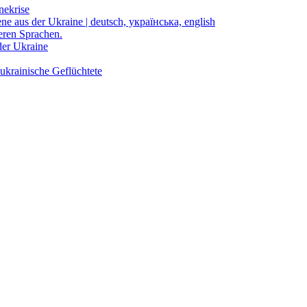
nekrise
ene aus der Ukraine | deutsch, українська, english
eren Sprachen.
der Ukraine
ukrainische Geflüchtete