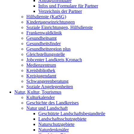
Antragsformulare
Infos und Formulare für Partner
Verzeichnis der Partner
Hilfsdienste (KatSG)
Kindertageseinrichtungen
Soziale Einrichtungen, Hilfsdienste
Frankenwaldklinik
Gesundheitsamt
Gesundheitsfinder
Gesundheitsregion plus
Gleichstellungsstelle
Jobcenter Landkreis Kronach
Medienzentrum
Kreisbibliothek
Kreisjugendamt
Schwangerenberatung
Soziale Angelegenheiten
Natur, Kultur, Tourismus
Kulturkalender
Geschichte des Landkreises
Natur und Landschaft
Geschützte Landschaftsbestandteile
Landschaftsschutzgebiete
Naturschutzgebiete
Naturdenkmäler