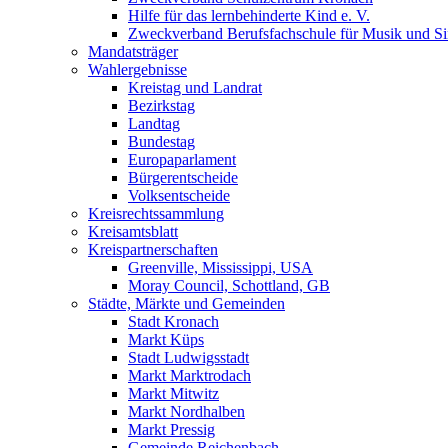
Hilfe für das lernbehinderte Kind e. V.
Zweckverband Berufsfachschule für Musik und S
Mandatsträger
Wahlergebnisse
Kreistag und Landrat
Bezirkstag
Landtag
Bundestag
Europaparlament
Bürgerentscheide
Volksentscheide
Kreisrechtssammlung
Kreisamtsblatt
Kreispartnerschaften
Greenville, Mississippi, USA
Moray Council, Schottland, GB
Städte, Märkte und Gemeinden
Stadt Kronach
Markt Küps
Stadt Ludwigsstadt
Markt Marktrodach
Markt Mitwitz
Markt Nordhalben
Markt Pressig
Gemeinde Reichenbach