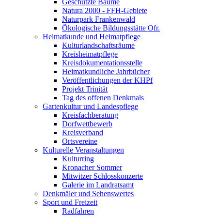
Geschützte Bäume
Natura 2000 - FFH-Gebiete
Naturpark Frankenwald
Ökologische Bildungsstätte Ofr.
Heimatkunde und Heimatpflege
Kulturlandschaftsräume
Kreisheimatpflege
Kreisdokumentationsstelle
Heimatkundliche Jahrbücher
Veröffentlichungen der KHPf
Projekt Trinität
Tag des offenen Denkmals
Gartenkultur und Landespflege
Kreisfachberatung
Dorfwettbewerb
Kreisverband
Ortsvereine
Kulturelle Veranstaltungen
Kulturring
Kronacher Sommer
Mitwitzer Schlosskonzerte
Galerie im Landratsamt
Denkmäler und Sehenswertes
Sport und Freizeit
Radfahren