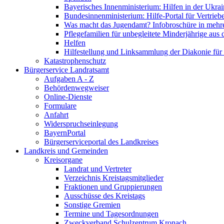
Bayerisches Innenministerium: Hilfen in der Ukrai
Bundesinnenministerium: Hilfe-Portal für Vertrieb
Was macht das Jugendamt? Infobroschüre in mehr
Pflegefamilien für unbegleitete Minderjährige aus 
Helfen
Hilfestellung und Linksammlung der Diakonie für 
Katastrophenschutz
Bürgerservice Landratsamt
Aufgaben A - Z
Behördenwegweiser
Online-Dienste
Formulare
Anfahrt
Widerspruchseinlegung
BayernPortal
Bürgerserviceportal des Landkreises
Landkreis und Gemeinden
Kreisorgane
Landrat und Vertreter
Verzeichnis Kreistagsmitglieder
Fraktionen und Gruppierungen
Ausschüsse des Kreistags
Sonstige Gremien
Termine und Tagesordnungen
Zweckverband Schulzentrum Kronach