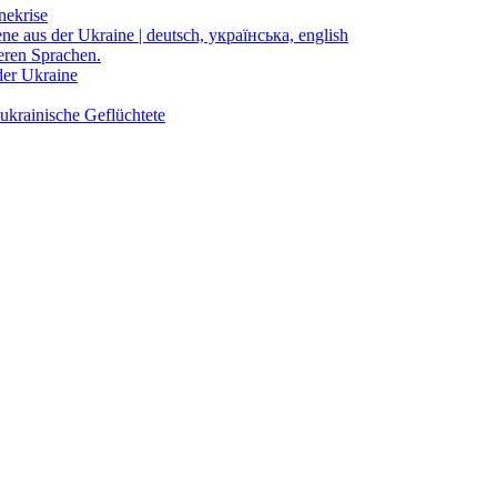
nekrise
ene aus der Ukraine | deutsch, українська, english
eren Sprachen.
der Ukraine
ukrainische Geflüchtete