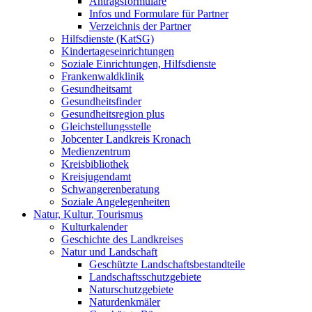
Antragsformulare
Infos und Formulare für Partner
Verzeichnis der Partner
Hilfsdienste (KatSG)
Kindertageseinrichtungen
Soziale Einrichtungen, Hilfsdienste
Frankenwaldklinik
Gesundheitsamt
Gesundheitsfinder
Gesundheitsregion plus
Gleichstellungsstelle
Jobcenter Landkreis Kronach
Medienzentrum
Kreisbibliothek
Kreisjugendamt
Schwangerenberatung
Soziale Angelegenheiten
Natur, Kultur, Tourismus
Kulturkalender
Geschichte des Landkreises
Natur und Landschaft
Geschützte Landschaftsbestandteile
Landschaftsschutzgebiete
Naturschutzgebiete
Naturdenkmäler