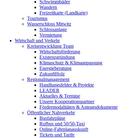
Schwimmbäder
Wandern
Freizeitkarte (Landkarte)
Tourismus
Wasserschloss Mitwitz
Schlossanlage
Vermietung
Wirtschaft und Verkehr
Kreisentwicklung Team
Wirtschaftsförderung
Existenzgründung
Klimaschutz & Klimaanpassung
Energieberatung
ZukunftHolz
Regionalmanagement
Handlungsfelder & Projekte
LEADER
Aktuelles & Termine
Unsere Kooperationspartner
Fördermodalitäten & Antragsdokumente
Öffentlicher Nahverkehr
Busfahrpläne
Rufbus und 50/50-Taxi
Online-Fahrplanauskunft
Tickets und Tarife