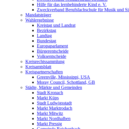
Hilfe für das lernbehinderte Kind e. V.
Zweckverband Berufsfachschule für Musik und S
Mandatsträger
Wahlergebnisse
Kreistag und Landrat
Bezirkstag
Landtag
Bundestag
Europaparlament
Bürgerentscheide
Volksentscheide
Kreisrechtssammlung
Kreisamtsblatt
Kreispartnerschaften
Greenville, Mississippi, USA
Moray Council, Schottland, GB
Städte, Märkte und Gemeinden
Stadt Kronach
Markt Küps
Stadt Ludwigsstadt
Markt Marktrodach
Markt Mitwitz
Markt Nordhalben
Markt Pressig
Gemeinde Reichenbach