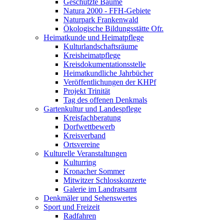
Geschützte Bäume
Natura 2000 - FFH-Gebiete
Naturpark Frankenwald
Ökologische Bildungsstätte Ofr.
Heimatkunde und Heimatpflege
Kulturlandschaftsräume
Kreisheimatpflege
Kreisdokumentationsstelle
Heimatkundliche Jahrbücher
Veröffentlichungen der KHPf
Projekt Trinität
Tag des offenen Denkmals
Gartenkultur und Landespflege
Kreisfachberatung
Dorfwettbewerb
Kreisverband
Ortsvereine
Kulturelle Veranstaltungen
Kulturring
Kronacher Sommer
Mitwitzer Schlosskonzerte
Galerie im Landratsamt
Denkmäler und Sehenswertes
Sport und Freizeit
Radfahren