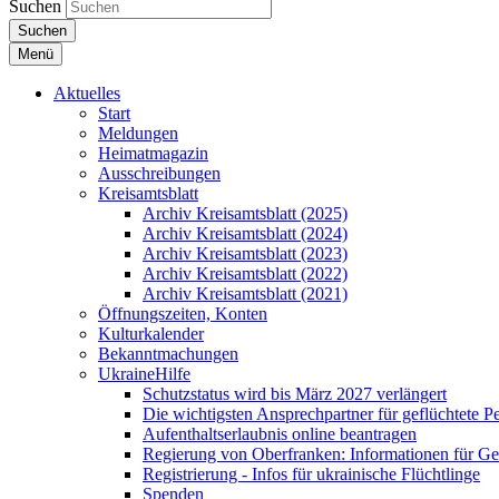
Suchen
Suchen
Menü
Aktuelles
Start
Meldungen
Heimatmagazin
Ausschreibungen
Kreisamtsblatt
Archiv Kreisamtsblatt (2025)
Archiv Kreisamtsblatt (2024)
Archiv Kreisamtsblatt (2023)
Archiv Kreisamtsblatt (2022)
Archiv Kreisamtsblatt (2021)
Öffnungszeiten, Konten
Kulturkalender
Bekanntmachungen
UkraineHilfe
Schutzstatus wird bis März 2027 verlängert
Die wichtigsten Ansprechpartner für geflüchtete 
Aufenthaltserlaubnis online beantragen
Regierung von Oberfranken: Informationen für Gef
Registrierung - Infos für ukrainische Flüchtlinge
Spenden