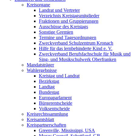
Kreisorgane
Landrat und Vertreter
Verzeichnis Kreistagsmitglieder
Fraktionen und Gruppierungen
Ausschüsse des Kreistags
Sonstige Gremien
Termine und Tagesordnungen
Zweckverband Schulzentrum Kronach
Hilfe für das lernbehinderte Kind e. V.
Zweckverband Berufsfachschule für Musik und
Sing- und Musikschulwerk Oberfranken
Mandatsträger
Wahlergebnisse
Kreistag und Landrat
Bezirkstag
Landtag
Bundestag
Europaparlament
Bürgerentscheide
Volksentscheide
Kreisrechtssammlung
Kreisamtsblatt
Kreispartnerschaften
Greenville, Mississippi, USA
Moray Council, Schottland, GB