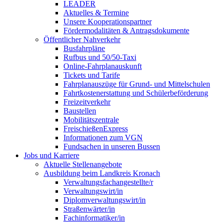
LEADER
Aktuelles & Termine
Unsere Kooperationspartner
Fördermodalitäten & Antragsdokumente
Öffentlicher Nahverkehr
Busfahrpläne
Rufbus und 50/50-Taxi
Online-Fahrplanauskunft
Tickets und Tarife
Fahrplanauszüge für Grund- und Mittelschulen
Fahrtkostenerstattung und Schülerbeförderung
Freizeitverkehr
Baustellen
Mobilitätszentrale
FreischießenExpress
Informationen zum VGN
Fundsachen in unseren Bussen
Jobs und Karriere
Aktuelle Stellenangebote
Ausbildung beim Landkreis Kronach
Verwaltungsfachangestellte/r
Verwaltungswirt/in
Diplomverwaltungswirt/in
Straßenwärter/in
Fachinformatiker/in