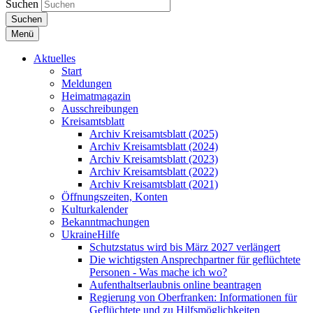
Suchen
Suchen
Menü
Aktuelles
Start
Meldungen
Heimatmagazin
Ausschreibungen
Kreisamtsblatt
Archiv Kreisamtsblatt (2025)
Archiv Kreisamtsblatt (2024)
Archiv Kreisamtsblatt (2023)
Archiv Kreisamtsblatt (2022)
Archiv Kreisamtsblatt (2021)
Öffnungszeiten, Konten
Kulturkalender
Bekanntmachungen
UkraineHilfe
Schutzstatus wird bis März 2027 verlängert
Die wichtigsten Ansprechpartner für geflüchtete
Personen - Was mache ich wo?
Aufenthaltserlaubnis online beantragen
Regierung von Oberfranken: Informationen für
Geflüchtete und zu Hilfsmöglichkeiten