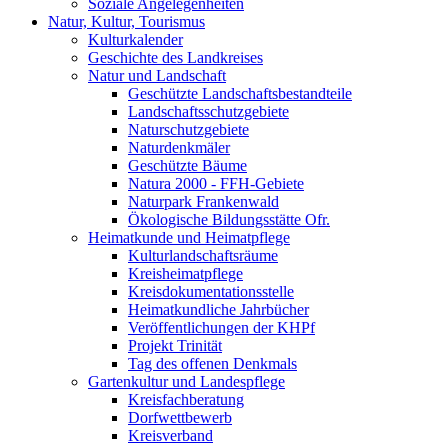
Soziale Angelegenheiten
Natur, Kultur, Tourismus
Kulturkalender
Geschichte des Landkreises
Natur und Landschaft
Geschützte Landschaftsbestandteile
Landschaftsschutzgebiete
Naturschutzgebiete
Naturdenkmäler
Geschützte Bäume
Natura 2000 - FFH-Gebiete
Naturpark Frankenwald
Ökologische Bildungsstätte Ofr.
Heimatkunde und Heimatpflege
Kulturlandschaftsräume
Kreisheimatpflege
Kreisdokumentationsstelle
Heimatkundliche Jahrbücher
Veröffentlichungen der KHPf
Projekt Trinität
Tag des offenen Denkmals
Gartenkultur und Landespflege
Kreisfachberatung
Dorfwettbewerb
Kreisverband