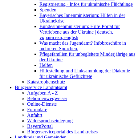
Registrierung - Infos für ukrainische Flüchtlinge
Spenden
Bayerisches Innenministerium: Hilfen in der
Ukrainekrise
Bundesinnenministerium: Hilfe-Portal für
Vertriebene aus der Ukraine | deutsch,
українська, english
Was macht das Jugendamt? Infobroschüre in
mehreren Sprachen.
Pflegefamilien für unbegleitete Minderjährige aus
der Ukraine
Helfen
Hilfestellung und Linksammlung der Diakonie
für ukrainische Geflüchtete
Katastrophenschutz
Bürgerservice Landratsamt
Aufgaben A - Z
Behördenwegweiser
Online-Dienste
Formulare
Anfahrt
Widerspruchseinlegung
BayernPortal
Bürgerserviceportal des Landkreises
Landkreis und Gemeinden