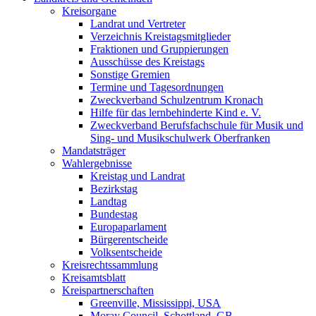
Kreisorgane
Landrat und Vertreter
Verzeichnis Kreistagsmitglieder
Fraktionen und Gruppierungen
Ausschüsse des Kreistags
Sonstige Gremien
Termine und Tagesordnungen
Zweckverband Schulzentrum Kronach
Hilfe für das lernbehinderte Kind e. V.
Zweckverband Berufsfachschule für Musik und
Sing- und Musikschulwerk Oberfranken
Mandatsträger
Wahlergebnisse
Kreistag und Landrat
Bezirkstag
Landtag
Bundestag
Europaparlament
Bürgerentscheide
Volksentscheide
Kreisrechtssammlung
Kreisamtsblatt
Kreispartnerschaften
Greenville, Mississippi, USA
Moray Council, Schottland, GB