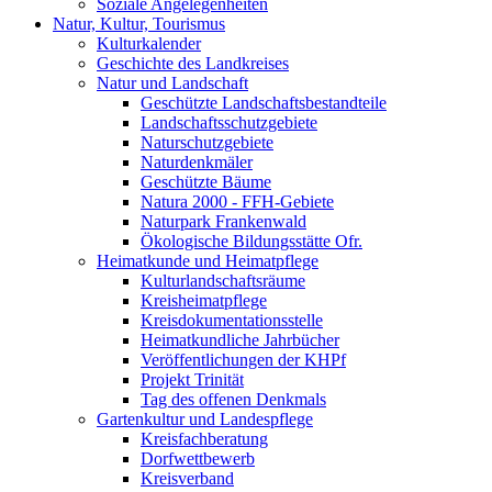
Soziale Angelegenheiten
Natur, Kultur, Tourismus
Kulturkalender
Geschichte des Landkreises
Natur und Landschaft
Geschützte Landschaftsbestandteile
Landschaftsschutzgebiete
Naturschutzgebiete
Naturdenkmäler
Geschützte Bäume
Natura 2000 - FFH-Gebiete
Naturpark Frankenwald
Ökologische Bildungsstätte Ofr.
Heimatkunde und Heimatpflege
Kulturlandschaftsräume
Kreisheimatpflege
Kreisdokumentationsstelle
Heimatkundliche Jahrbücher
Veröffentlichungen der KHPf
Projekt Trinität
Tag des offenen Denkmals
Gartenkultur und Landespflege
Kreisfachberatung
Dorfwettbewerb
Kreisverband