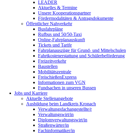
LEADER
Aktuelles & Termine
Unsere Kooperationspartner
Fördermodalitäten & Antragsdokumente
Öffentlicher Nahverkehr
Busfahrpläne
Rufbus und 50/50-Taxi
Online-Fahrplanauskunft
Tickets und Tarife
Fahrplanauszüge für Grund- und Mittelschulen
Fahrtkostenerstattung und Schülerbeförderung
Freizeitverkehr
Baustellen
Mobilitätszentrale
FreischießenExpress
Informationen zum VGN
Fundsachen in unseren Bussen
Jobs und Karriere
Aktuelle Stellenangebote
Ausbildung beim Landkreis Kronach
Verwaltungsfachangestellte/r
Verwaltungswirt/in
Diplomverwaltungswirt/in
Straßenwärter/in
Fachinformatiker/in