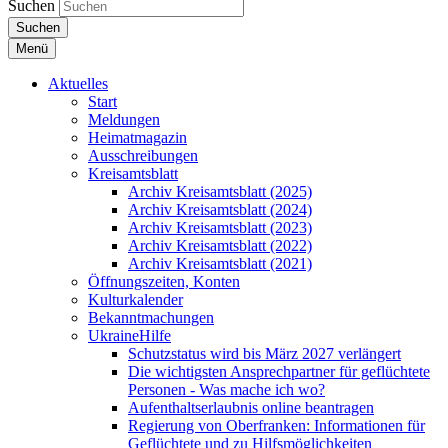
Suchen
Suchen
Menü
Aktuelles
Start
Meldungen
Heimatmagazin
Ausschreibungen
Kreisamtsblatt
Archiv Kreisamtsblatt (2025)
Archiv Kreisamtsblatt (2024)
Archiv Kreisamtsblatt (2023)
Archiv Kreisamtsblatt (2022)
Archiv Kreisamtsblatt (2021)
Öffnungszeiten, Konten
Kulturkalender
Bekanntmachungen
UkraineHilfe
Schutzstatus wird bis März 2027 verlängert
Die wichtigsten Ansprechpartner für geflüchtete
Personen - Was mache ich wo?
Aufenthaltserlaubnis online beantragen
Regierung von Oberfranken: Informationen für
Geflüchtete und zu Hilfsmöglichkeiten