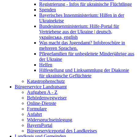
Registrierung - Infos für ukrainische Flüchtlinge
Spenden
Bayerisches Innenministerium: Hilfen in der
Ukrainekrise
Bundesinnenministerium: Hilfe-Portal für
Vertriebene aus der Ukraine | deutsch,
українська, english
Was macht das Jugendamt? Infobroschüre in
mehreren Sprachen.
Pflegefamilien für unbegleitete Minderjährige aus
der Ukraine
Helfen
Hilfestellung und Linksammlung der Diakonie
für ukrainische Geflüchtete
Katastrophenschutz
Bürgerservice Landratsamt
Aufgaben A - Z
Behördenwegweiser
Online-Dienste
Formulare
Anfahrt
Widerspruchseinlegung
BayernPortal
Bürgerserviceportal des Landkreises
Landkreis und Gemeinden