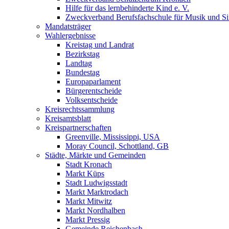
Hilfe für das lernbehinderte Kind e. V.
Zweckverband Berufsfachschule für Musik und S
Mandatsträger
Wahlergebnisse
Kreistag und Landrat
Bezirkstag
Landtag
Bundestag
Europaparlament
Bürgerentscheide
Volksentscheide
Kreisrechtssammlung
Kreisamtsblatt
Kreispartnerschaften
Greenville, Mississippi, USA
Moray Council, Schottland, GB
Städte, Märkte und Gemeinden
Stadt Kronach
Markt Küps
Stadt Ludwigsstadt
Markt Marktrodach
Markt Mitwitz
Markt Nordhalben
Markt Pressig
Gemeinde Reichenbach