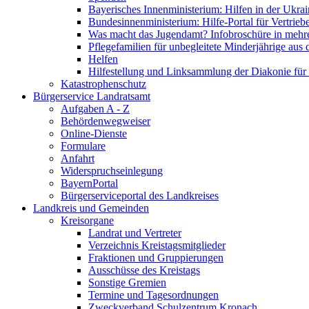
Bayerisches Innenministerium: Hilfen in der Ukrai
Bundesinnenministerium: Hilfe-Portal für Vertrieb
Was macht das Jugendamt? Infobroschüre in mehr
Pflegefamilien für unbegleitete Minderjährige aus 
Helfen
Hilfestellung und Linksammlung der Diakonie für 
Katastrophenschutz
Bürgerservice Landratsamt
Aufgaben A - Z
Behördenwegweiser
Online-Dienste
Formulare
Anfahrt
Widerspruchseinlegung
BayernPortal
Bürgerserviceportal des Landkreises
Landkreis und Gemeinden
Kreisorgane
Landrat und Vertreter
Verzeichnis Kreistagsmitglieder
Fraktionen und Gruppierungen
Ausschüsse des Kreistags
Sonstige Gremien
Termine und Tagesordnungen
Zweckverband Schulzentrum Kronach