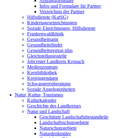
Antragsformulare
Infos und Formulare für Partner
Verzeichnis der Partner
Hilfsdienste (KatSG)
Kindertageseinrichtungen
Soziale Einrichtungen, Hilfsdienste
Frankenwaldklinik
Gesundheitsamt
Gesundheitsfinder
Gesundheitsregion plus
Gleichstellungsstelle
Jobcenter Landkreis Kronach
Medienzentrum
Kreisbibliothek
Kreisjugendamt
Schwangerenberatung
Soziale Angelegenheiten
Natur, Kultur, Tourismus
Kulturkalender
Geschichte des Landkreises
Natur und Landschaft
Geschützte Landschaftsbestandteile
Landschaftsschutzgebiete
Naturschutzgebiete
Naturdenkmäler