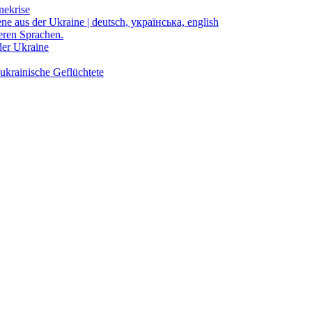
nekrise
ene aus der Ukraine | deutsch, українська, english
eren Sprachen.
der Ukraine
ukrainische Geflüchtete