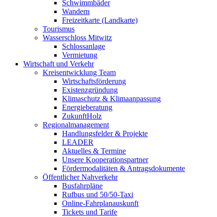
Schwimmbäder
Wandern
Freizeitkarte (Landkarte)
Tourismus
Wasserschloss Mitwitz
Schlossanlage
Vermietung
Wirtschaft und Verkehr
Kreisentwicklung Team
Wirtschaftsförderung
Existenzgründung
Klimaschutz & Klimaanpassung
Energieberatung
ZukunftHolz
Regionalmanagement
Handlungsfelder & Projekte
LEADER
Aktuelles & Termine
Unsere Kooperationspartner
Fördermodalitäten & Antragsdokumente
Öffentlicher Nahverkehr
Busfahrpläne
Rufbus und 50/50-Taxi
Online-Fahrplanauskunft
Tickets und Tarife