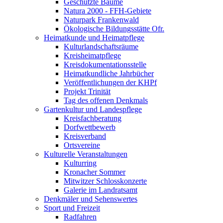
Geschützte Bäume
Natura 2000 - FFH-Gebiete
Naturpark Frankenwald
Ökologische Bildungsstätte Ofr.
Heimatkunde und Heimatpflege
Kulturlandschaftsräume
Kreisheimatpflege
Kreisdokumentationsstelle
Heimatkundliche Jahrbücher
Veröffentlichungen der KHPf
Projekt Trinität
Tag des offenen Denkmals
Gartenkultur und Landespflege
Kreisfachberatung
Dorfwettbewerb
Kreisverband
Ortsvereine
Kulturelle Veranstaltungen
Kulturring
Kronacher Sommer
Mitwitzer Schlosskonzerte
Galerie im Landratsamt
Denkmäler und Sehenswertes
Sport und Freizeit
Radfahren