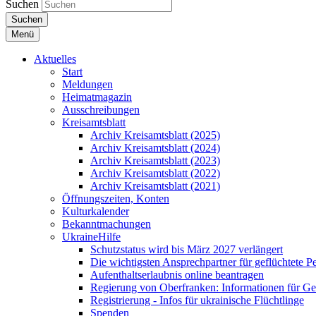
Suchen
Suchen
Menü
Aktuelles
Start
Meldungen
Heimatmagazin
Ausschreibungen
Kreisamtsblatt
Archiv Kreisamtsblatt (2025)
Archiv Kreisamtsblatt (2024)
Archiv Kreisamtsblatt (2023)
Archiv Kreisamtsblatt (2022)
Archiv Kreisamtsblatt (2021)
Öffnungszeiten, Konten
Kulturkalender
Bekanntmachungen
UkraineHilfe
Schutzstatus wird bis März 2027 verlängert
Die wichtigsten Ansprechpartner für geflüchtete 
Aufenthaltserlaubnis online beantragen
Regierung von Oberfranken: Informationen für Gef
Registrierung - Infos für ukrainische Flüchtlinge
Spenden