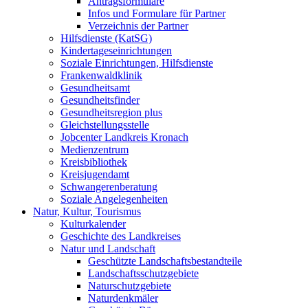
Antragsformulare
Infos und Formulare für Partner
Verzeichnis der Partner
Hilfsdienste (KatSG)
Kindertageseinrichtungen
Soziale Einrichtungen, Hilfsdienste
Frankenwaldklinik
Gesundheitsamt
Gesundheitsfinder
Gesundheitsregion plus
Gleichstellungsstelle
Jobcenter Landkreis Kronach
Medienzentrum
Kreisbibliothek
Kreisjugendamt
Schwangerenberatung
Soziale Angelegenheiten
Natur, Kultur, Tourismus
Kulturkalender
Geschichte des Landkreises
Natur und Landschaft
Geschützte Landschaftsbestandteile
Landschaftsschutzgebiete
Naturschutzgebiete
Naturdenkmäler