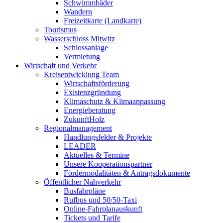
Schwimmbäder
Wandern
Freizeitkarte (Landkarte)
Tourismus
Wasserschloss Mitwitz
Schlossanlage
Vermietung
Wirtschaft und Verkehr
Kreisentwicklung Team
Wirtschaftsförderung
Existenzgründung
Klimaschutz & Klimaanpassung
Energieberatung
ZukunftHolz
Regionalmanagement
Handlungsfelder & Projekte
LEADER
Aktuelles & Termine
Unsere Kooperationspartner
Fördermodalitäten & Antragsdokumente
Öffentlicher Nahverkehr
Busfahrpläne
Rufbus und 50/50-Taxi
Online-Fahrplanauskunft
Tickets und Tarife