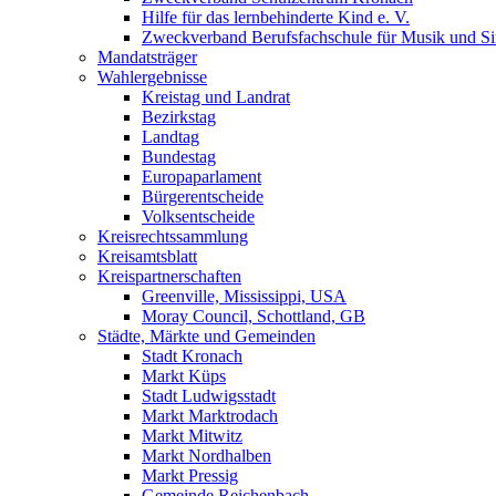
Hilfe für das lernbehinderte Kind e. V.
Zweckverband Berufsfachschule für Musik und S
Mandatsträger
Wahlergebnisse
Kreistag und Landrat
Bezirkstag
Landtag
Bundestag
Europaparlament
Bürgerentscheide
Volksentscheide
Kreisrechtssammlung
Kreisamtsblatt
Kreispartnerschaften
Greenville, Mississippi, USA
Moray Council, Schottland, GB
Städte, Märkte und Gemeinden
Stadt Kronach
Markt Küps
Stadt Ludwigsstadt
Markt Marktrodach
Markt Mitwitz
Markt Nordhalben
Markt Pressig
Gemeinde Reichenbach