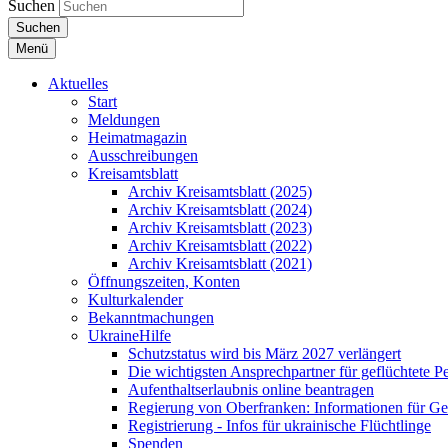
Suchen
Suchen
Menü
Aktuelles
Start
Meldungen
Heimatmagazin
Ausschreibungen
Kreisamtsblatt
Archiv Kreisamtsblatt (2025)
Archiv Kreisamtsblatt (2024)
Archiv Kreisamtsblatt (2023)
Archiv Kreisamtsblatt (2022)
Archiv Kreisamtsblatt (2021)
Öffnungszeiten, Konten
Kulturkalender
Bekanntmachungen
UkraineHilfe
Schutzstatus wird bis März 2027 verlängert
Die wichtigsten Ansprechpartner für geflüchtete 
Aufenthaltserlaubnis online beantragen
Regierung von Oberfranken: Informationen für Gef
Registrierung - Infos für ukrainische Flüchtlinge
Spenden