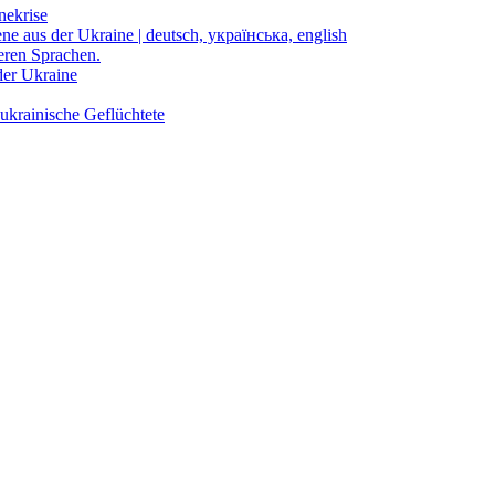
nekrise
ene aus der Ukraine | deutsch, українська, english
eren Sprachen.
der Ukraine
ukrainische Geflüchtete