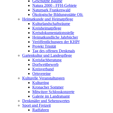
Geschützte Bäume
Natura 2000 - FFH-Gebiete
Naturpark Frankenwald
Ökologische Bildungsstätte Ofr.
Heimatkunde und Heimatpflege
Kulturlandschaftsräume
Kreisheimatpflege
Kreisdokumentationsstelle
Heimatkundliche Jahrbücher
Veröffentlichungen der KHPf
Projekt Trinität
Tag des offenen Denkmals
Gartenkultur und Landespflege
Kreisfachberatung
Dorfwettbewerb
Kreisverband
Ortsvereine
Kulturelle Veranstaltungen
Kulturring
Kronacher Sommer
Mitwitzer Schlosskonzerte
Galerie im Landratsamt
Denkmäler und Sehenswertes
Sport und Freizeit
Radfahren