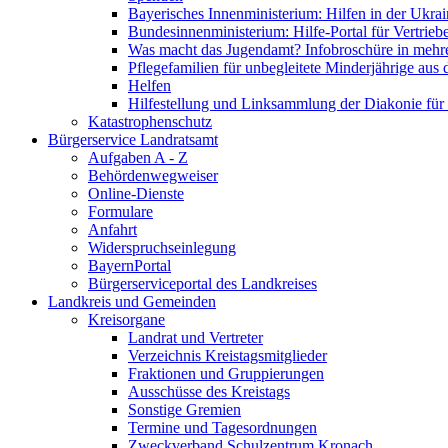
Bayerisches Innenministerium: Hilfen in der Ukrai
Bundesinnenministerium: Hilfe-Portal für Vertrieb
Was macht das Jugendamt? Infobroschüre in mehr
Pflegefamilien für unbegleitete Minderjährige aus 
Helfen
Hilfestellung und Linksammlung der Diakonie für 
Katastrophenschutz
Bürgerservice Landratsamt
Aufgaben A - Z
Behördenwegweiser
Online-Dienste
Formulare
Anfahrt
Widerspruchseinlegung
BayernPortal
Bürgerserviceportal des Landkreises
Landkreis und Gemeinden
Kreisorgane
Landrat und Vertreter
Verzeichnis Kreistagsmitglieder
Fraktionen und Gruppierungen
Ausschüsse des Kreistags
Sonstige Gremien
Termine und Tagesordnungen
Zweckverband Schulzentrum Kronach