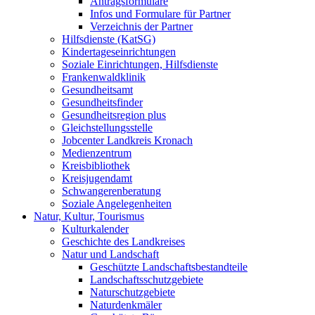
Antragsformulare
Infos und Formulare für Partner
Verzeichnis der Partner
Hilfsdienste (KatSG)
Kindertageseinrichtungen
Soziale Einrichtungen, Hilfsdienste
Frankenwaldklinik
Gesundheitsamt
Gesundheitsfinder
Gesundheitsregion plus
Gleichstellungsstelle
Jobcenter Landkreis Kronach
Medienzentrum
Kreisbibliothek
Kreisjugendamt
Schwangerenberatung
Soziale Angelegenheiten
Natur, Kultur, Tourismus
Kulturkalender
Geschichte des Landkreises
Natur und Landschaft
Geschützte Landschaftsbestandteile
Landschaftsschutzgebiete
Naturschutzgebiete
Naturdenkmäler