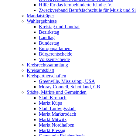
Hilfe für das lernbehinderte Kind e. V.
Zweckverband Berufsfachschule für Musik und S
Mandatsträger
Wahlergebnisse
Kreistag und Landrat
Bezirkstag
Landtag
Bundestag
Europaparlament
Bürgerentscheide
Volksentscheide
Kreisrechtssammlung
Kreisamtsblatt
Kreispartnerschaften
Greenville, Mississippi, USA
Moray Council, Schottland, GB
Städte, Märkte und Gemeinden
Stadt Kronach
Markt Küps
Stadt Ludwigsstadt
Markt Marktrodach
Markt Mitwitz
Markt Nordhalben
Markt Pressig
Gemeinde Reichenbach