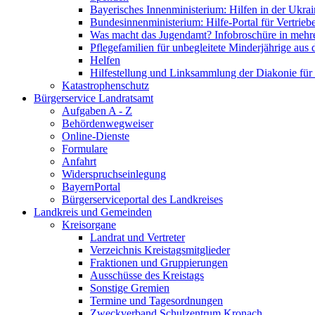
Bayerisches Innenministerium: Hilfen in der Ukrai
Bundesinnenministerium: Hilfe-Portal für Vertrieb
Was macht das Jugendamt? Infobroschüre in mehr
Pflegefamilien für unbegleitete Minderjährige aus 
Helfen
Hilfestellung und Linksammlung der Diakonie für 
Katastrophenschutz
Bürgerservice Landratsamt
Aufgaben A - Z
Behördenwegweiser
Online-Dienste
Formulare
Anfahrt
Widerspruchseinlegung
BayernPortal
Bürgerserviceportal des Landkreises
Landkreis und Gemeinden
Kreisorgane
Landrat und Vertreter
Verzeichnis Kreistagsmitglieder
Fraktionen und Gruppierungen
Ausschüsse des Kreistags
Sonstige Gremien
Termine und Tagesordnungen
Zweckverband Schulzentrum Kronach