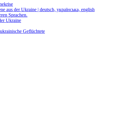
nekrise
ene aus der Ukraine | deutsch, українська, english
eren Sprachen.
der Ukraine
ukrainische Geflüchtete