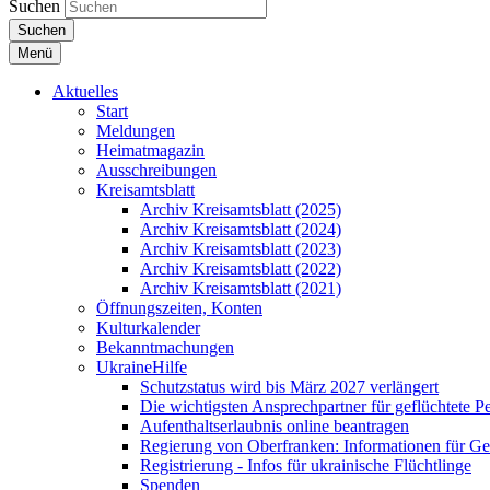
Suchen
Suchen
Menü
Aktuelles
Start
Meldungen
Heimatmagazin
Ausschreibungen
Kreisamtsblatt
Archiv Kreisamtsblatt (2025)
Archiv Kreisamtsblatt (2024)
Archiv Kreisamtsblatt (2023)
Archiv Kreisamtsblatt (2022)
Archiv Kreisamtsblatt (2021)
Öffnungszeiten, Konten
Kulturkalender
Bekanntmachungen
UkraineHilfe
Schutzstatus wird bis März 2027 verlängert
Die wichtigsten Ansprechpartner für geflüchtete 
Aufenthaltserlaubnis online beantragen
Regierung von Oberfranken: Informationen für Gef
Registrierung - Infos für ukrainische Flüchtlinge
Spenden