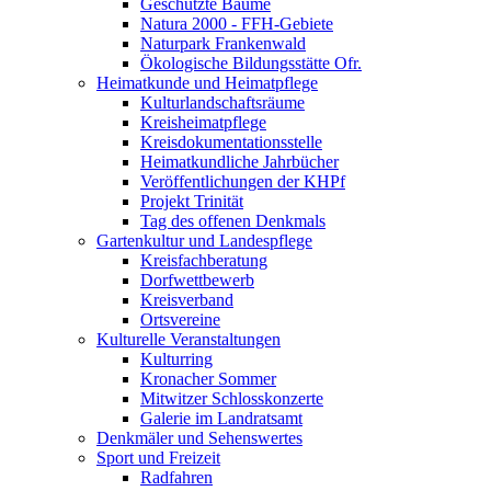
Geschützte Bäume
Natura 2000 - FFH-Gebiete
Naturpark Frankenwald
Ökologische Bildungsstätte Ofr.
Heimatkunde und Heimatpflege
Kulturlandschaftsräume
Kreisheimatpflege
Kreisdokumentationsstelle
Heimatkundliche Jahrbücher
Veröffentlichungen der KHPf
Projekt Trinität
Tag des offenen Denkmals
Gartenkultur und Landespflege
Kreisfachberatung
Dorfwettbewerb
Kreisverband
Ortsvereine
Kulturelle Veranstaltungen
Kulturring
Kronacher Sommer
Mitwitzer Schlosskonzerte
Galerie im Landratsamt
Denkmäler und Sehenswertes
Sport und Freizeit
Radfahren