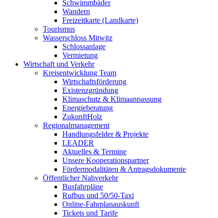
Schwimmbäder
Wandern
Freizeitkarte (Landkarte)
Tourismus
Wasserschloss Mitwitz
Schlossanlage
Vermietung
Wirtschaft und Verkehr
Kreisentwicklung Team
Wirtschaftsförderung
Existenzgründung
Klimaschutz & Klimaanpassung
Energieberatung
ZukunftHolz
Regionalmanagement
Handlungsfelder & Projekte
LEADER
Aktuelles & Termine
Unsere Kooperationspartner
Fördermodalitäten & Antragsdokumente
Öffentlicher Nahverkehr
Busfahrpläne
Rufbus und 50/50-Taxi
Online-Fahrplanauskunft
Tickets und Tarife