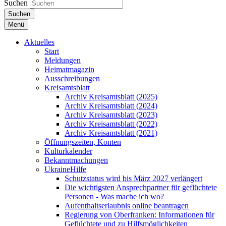
Suchen
Suchen
Menü
Aktuelles
Start
Meldungen
Heimatmagazin
Ausschreibungen
Kreisamtsblatt
Archiv Kreisamtsblatt (2025)
Archiv Kreisamtsblatt (2024)
Archiv Kreisamtsblatt (2023)
Archiv Kreisamtsblatt (2022)
Archiv Kreisamtsblatt (2021)
Öffnungszeiten, Konten
Kulturkalender
Bekanntmachungen
UkraineHilfe
Schutzstatus wird bis März 2027 verlängert
Die wichtigsten Ansprechpartner für geflüchtete
Personen - Was mache ich wo?
Aufenthaltserlaubnis online beantragen
Regierung von Oberfranken: Informationen für
Geflüchtete und zu Hilfsmöglichkeiten