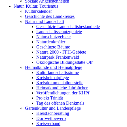
Soziale Angelegenheiten
Natur, Kultur, Tourismus
Kulturkalender
Geschichte des Landkreises
Natur und Landschaft
Geschützte Landschaftsbestandteile
Landschaftsschutzgebiete
Naturschutzgebiete
Naturdenkmäler
Geschützte Bäume
Natura 2000 - FFH-Gebiete
Naturpark Frankenwald
Ökologische Bildungsstätte Ofr.
Heimatkunde und Heimatpflege
Kulturlandschaftsräume
Kreisheimatpflege
Kreisdokumentationsstelle
Heimatkundliche Jahrbücher
Veröffentlichungen der KHPf
Projekt Trinität
Tag des offenen Denkmals
Gartenkultur und Landespflege
Kreisfachberatung
Dorfwettbewerb
Kreisverband