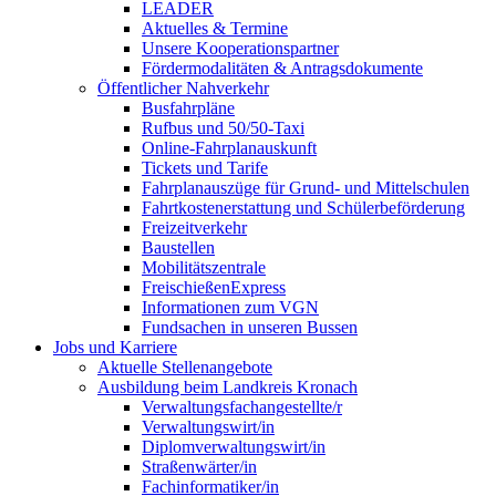
LEADER
Aktuelles & Termine
Unsere Kooperationspartner
Fördermodalitäten & Antragsdokumente
Öffentlicher Nahverkehr
Busfahrpläne
Rufbus und 50/50-Taxi
Online-Fahrplanauskunft
Tickets und Tarife
Fahrplanauszüge für Grund- und Mittelschulen
Fahrtkostenerstattung und Schülerbeförderung
Freizeitverkehr
Baustellen
Mobilitätszentrale
FreischießenExpress
Informationen zum VGN
Fundsachen in unseren Bussen
Jobs und Karriere
Aktuelle Stellenangebote
Ausbildung beim Landkreis Kronach
Verwaltungsfachangestellte/r
Verwaltungswirt/in
Diplomverwaltungswirt/in
Straßenwärter/in
Fachinformatiker/in