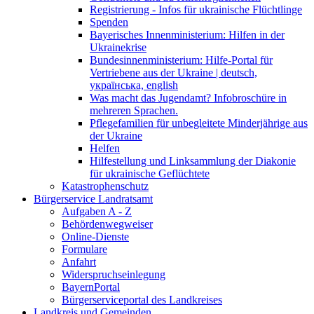
Registrierung - Infos für ukrainische Flüchtlinge
Spenden
Bayerisches Innenministerium: Hilfen in der
Ukrainekrise
Bundesinnenministerium: Hilfe-Portal für
Vertriebene aus der Ukraine | deutsch,
українська, english
Was macht das Jugendamt? Infobroschüre in
mehreren Sprachen.
Pflegefamilien für unbegleitete Minderjährige aus
der Ukraine
Helfen
Hilfestellung und Linksammlung der Diakonie
für ukrainische Geflüchtete
Katastrophenschutz
Bürgerservice Landratsamt
Aufgaben A - Z
Behördenwegweiser
Online-Dienste
Formulare
Anfahrt
Widerspruchseinlegung
BayernPortal
Bürgerserviceportal des Landkreises
Landkreis und Gemeinden