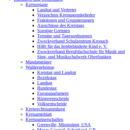
Kreisorgane
Landrat und Vertreter
Verzeichnis Kreistagsmitglieder
Fraktionen und Gruppierungen
Ausschüsse des Kreistags
Sonstige Gremien
Termine und Tagesordnungen
Zweckverband Schulzentrum Kronach
Hilfe für das lernbehinderte Kind e. V.
Zweckverband Berufsfachschule für Musik und
Sing- und Musikschulwerk Oberfranken
Mandatsträger
Wahlergebnisse
Kreistag und Landrat
Bezirkstag
Landtag
Bundestag
Europaparlament
Bürgerentscheide
Volksentscheide
Kreisrechtssammlung
Kreisamtsblatt
Kreispartnerschaften
Greenville, Mississippi, USA
Moray Council, Schottland, GB