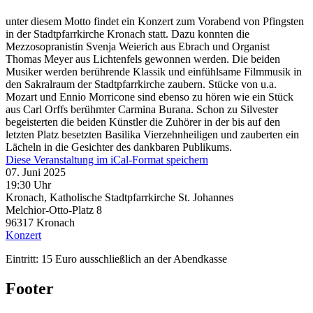
unter diesem Motto findet ein Konzert zum Vorabend von Pfingsten
in der Stadtpfarrkirche Kronach statt. Dazu konnten die
Mezzosopranistin Svenja Weierich aus Ebrach und Organist
Thomas Meyer aus Lichtenfels gewonnen werden. Die beiden
Musiker werden berührende Klassik und einfühlsame Filmmusik in
den Sakralraum der Stadtpfarrkirche zaubern. Stücke von u.a.
Mozart und Ennio Morricone sind ebenso zu hören wie ein Stück
aus Carl Orffs berühmter Carmina Burana. Schon zu Silvester
begeisterten die beiden Künstler die Zuhörer in der bis auf den
letzten Platz besetzten Basilika Vierzehnheiligen und zauberten ein
Lächeln in die Gesichter des dankbaren Publikums.
Diese Veranstaltung im iCal-Format speichern
07. Juni 2025
19:30 Uhr
Kronach, Katholische Stadtpfarrkirche St. Johannes
Melchior-Otto-Platz 8
96317
Kronach
Konzert
Eintritt: 15 Euro ausschließlich an der Abendkasse
Footer