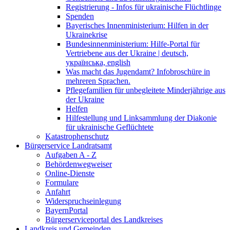
Registrierung - Infos für ukrainische Flüchtlinge
Spenden
Bayerisches Innenministerium: Hilfen in der
Ukrainekrise
Bundesinnenministerium: Hilfe-Portal für
Vertriebene aus der Ukraine | deutsch,
українська, english
Was macht das Jugendamt? Infobroschüre in
mehreren Sprachen.
Pflegefamilien für unbegleitete Minderjährige aus
der Ukraine
Helfen
Hilfestellung und Linksammlung der Diakonie
für ukrainische Geflüchtete
Katastrophenschutz
Bürgerservice Landratsamt
Aufgaben A - Z
Behördenwegweiser
Online-Dienste
Formulare
Anfahrt
Widerspruchseinlegung
BayernPortal
Bürgerserviceportal des Landkreises
Landkreis und Gemeinden