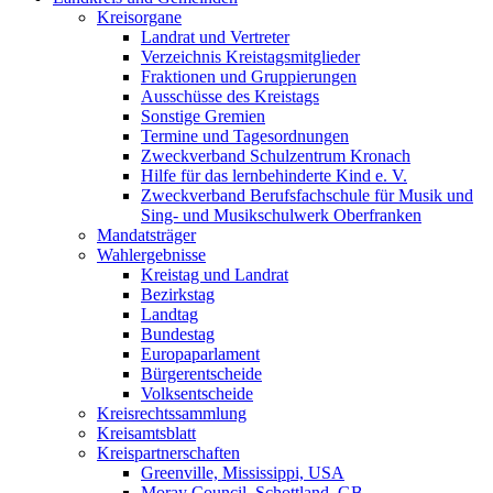
Kreisorgane
Landrat und Vertreter
Verzeichnis Kreistagsmitglieder
Fraktionen und Gruppierungen
Ausschüsse des Kreistags
Sonstige Gremien
Termine und Tagesordnungen
Zweckverband Schulzentrum Kronach
Hilfe für das lernbehinderte Kind e. V.
Zweckverband Berufsfachschule für Musik und
Sing- und Musikschulwerk Oberfranken
Mandatsträger
Wahlergebnisse
Kreistag und Landrat
Bezirkstag
Landtag
Bundestag
Europaparlament
Bürgerentscheide
Volksentscheide
Kreisrechtssammlung
Kreisamtsblatt
Kreispartnerschaften
Greenville, Mississippi, USA
Moray Council, Schottland, GB