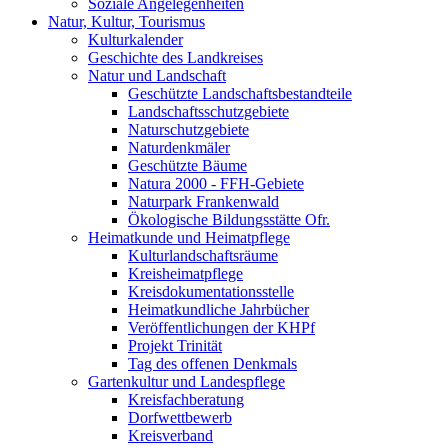
Soziale Angelegenheiten
Natur, Kultur, Tourismus
Kulturkalender
Geschichte des Landkreises
Natur und Landschaft
Geschützte Landschaftsbestandteile
Landschaftsschutzgebiete
Naturschutzgebiete
Naturdenkmäler
Geschützte Bäume
Natura 2000 - FFH-Gebiete
Naturpark Frankenwald
Ökologische Bildungsstätte Ofr.
Heimatkunde und Heimatpflege
Kulturlandschaftsräume
Kreisheimatpflege
Kreisdokumentationsstelle
Heimatkundliche Jahrbücher
Veröffentlichungen der KHPf
Projekt Trinität
Tag des offenen Denkmals
Gartenkultur und Landespflege
Kreisfachberatung
Dorfwettbewerb
Kreisverband