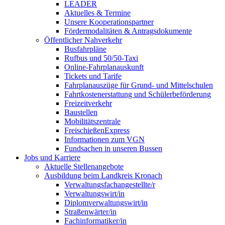
LEADER
Aktuelles & Termine
Unsere Kooperationspartner
Fördermodalitäten & Antragsdokumente
Öffentlicher Nahverkehr
Busfahrpläne
Rufbus und 50/50-Taxi
Online-Fahrplanauskunft
Tickets und Tarife
Fahrplanauszüge für Grund- und Mittelschulen
Fahrtkostenerstattung und Schülerbeförderung
Freizeitverkehr
Baustellen
Mobilitätszentrale
FreischießenExpress
Informationen zum VGN
Fundsachen in unseren Bussen
Jobs und Karriere
Aktuelle Stellenangebote
Ausbildung beim Landkreis Kronach
Verwaltungsfachangestellte/r
Verwaltungswirt/in
Diplomverwaltungswirt/in
Straßenwärter/in
Fachinformatiker/in