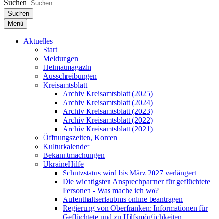
Suchen
Suchen
Menü
Aktuelles
Start
Meldungen
Heimatmagazin
Ausschreibungen
Kreisamtsblatt
Archiv Kreisamtsblatt (2025)
Archiv Kreisamtsblatt (2024)
Archiv Kreisamtsblatt (2023)
Archiv Kreisamtsblatt (2022)
Archiv Kreisamtsblatt (2021)
Öffnungszeiten, Konten
Kulturkalender
Bekanntmachungen
UkraineHilfe
Schutzstatus wird bis März 2027 verlängert
Die wichtigsten Ansprechpartner für geflüchtete
Personen - Was mache ich wo?
Aufenthaltserlaubnis online beantragen
Regierung von Oberfranken: Informationen für
Geflüchtete und zu Hilfsmöglichkeiten