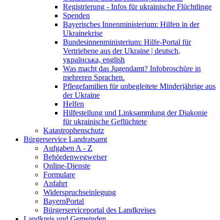
Registrierung - Infos für ukrainische Flüchtlinge
Spenden
Bayerisches Innenministerium: Hilfen in der
Ukrainekrise
Bundesinnenministerium: Hilfe-Portal für
Vertriebene aus der Ukraine | deutsch,
українська, english
Was macht das Jugendamt? Infobroschüre in
mehreren Sprachen.
Pflegefamilien für unbegleitete Minderjährige aus
der Ukraine
Helfen
Hilfestellung und Linksammlung der Diakonie
für ukrainische Geflüchtete
Katastrophenschutz
Bürgerservice Landratsamt
Aufgaben A - Z
Behördenwegweiser
Online-Dienste
Formulare
Anfahrt
Widerspruchseinlegung
BayernPortal
Bürgerserviceportal des Landkreises
Landkreis und Gemeinden