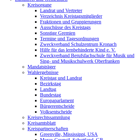
Kreisorgane
Landrat und Vertreter
Verzeichnis Kreistagsmitglieder
Fraktionen und Gruppierungen
Ausschüsse des Kreistags
Sonstige Gremien
Termine und Tagesordnungen
Zweckverband Schulzentrum Kronach
Hilfe für das lernbehinderte Kind e. V.
Zweckverband Berufsfachschule für Musik und
Sing- und Musikschulwerk Oberfranken
Mandatsträger
Wahlergebnisse
Kreistag und Landrat
Bezirkstag
Landtag
Bundestag
Europaparlament
Bürgerentscheide
Volksentscheide
Kreisrechtssammlung
Kreisamtsblatt
Kreispartnerschaften
Greenville, Mississippi, USA
Moray Council, Schottland, GB