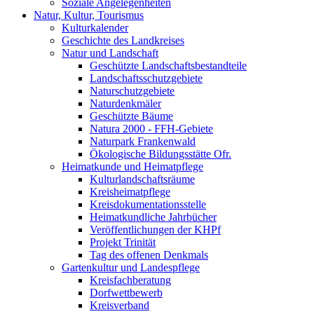
Soziale Angelegenheiten
Natur, Kultur, Tourismus
Kulturkalender
Geschichte des Landkreises
Natur und Landschaft
Geschützte Landschaftsbestandteile
Landschaftsschutzgebiete
Naturschutzgebiete
Naturdenkmäler
Geschützte Bäume
Natura 2000 - FFH-Gebiete
Naturpark Frankenwald
Ökologische Bildungsstätte Ofr.
Heimatkunde und Heimatpflege
Kulturlandschaftsräume
Kreisheimatpflege
Kreisdokumentationsstelle
Heimatkundliche Jahrbücher
Veröffentlichungen der KHPf
Projekt Trinität
Tag des offenen Denkmals
Gartenkultur und Landespflege
Kreisfachberatung
Dorfwettbewerb
Kreisverband