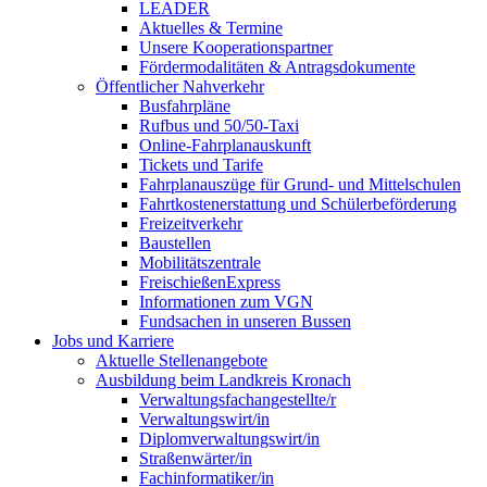
LEADER
Aktuelles & Termine
Unsere Kooperationspartner
Fördermodalitäten & Antragsdokumente
Öffentlicher Nahverkehr
Busfahrpläne
Rufbus und 50/50-Taxi
Online-Fahrplanauskunft
Tickets und Tarife
Fahrplanauszüge für Grund- und Mittelschulen
Fahrtkostenerstattung und Schülerbeförderung
Freizeitverkehr
Baustellen
Mobilitätszentrale
FreischießenExpress
Informationen zum VGN
Fundsachen in unseren Bussen
Jobs und Karriere
Aktuelle Stellenangebote
Ausbildung beim Landkreis Kronach
Verwaltungsfachangestellte/r
Verwaltungswirt/in
Diplomverwaltungswirt/in
Straßenwärter/in
Fachinformatiker/in