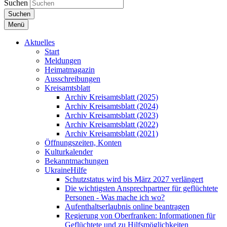
Suchen
Suchen
Menü
Aktuelles
Start
Meldungen
Heimatmagazin
Ausschreibungen
Kreisamtsblatt
Archiv Kreisamtsblatt (2025)
Archiv Kreisamtsblatt (2024)
Archiv Kreisamtsblatt (2023)
Archiv Kreisamtsblatt (2022)
Archiv Kreisamtsblatt (2021)
Öffnungszeiten, Konten
Kulturkalender
Bekanntmachungen
UkraineHilfe
Schutzstatus wird bis März 2027 verlängert
Die wichtigsten Ansprechpartner für geflüchtete
Personen - Was mache ich wo?
Aufenthaltserlaubnis online beantragen
Regierung von Oberfranken: Informationen für
Geflüchtete und zu Hilfsmöglichkeiten